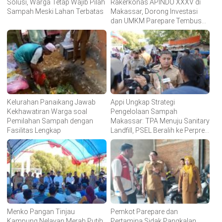
Solusi, Warga Tetap Wajib Pilah
Rakerkonas APINDO XXXV di
Sampah Meski Lahan Terbatas
Makassar, Dorong Investasi
dan UMKM Parepare Tembus
Pasar Global
Kelurahan Panaikang Jawab
Appi Ungkap Strategi
Kekhawatiran Warga soal
Pengelolaan Sampah
Pemilahan Sampah dengan
Makassar: TPA Menuju Sanitary
Fasilitas Lengkap
Landfill, PSEL Beralih ke Perpres
109
Menko Pangan Tinjau
Pemkot Parepare dan
Kampung Nelayan Merah Putih,
Pertamina Sidak Pangkalan