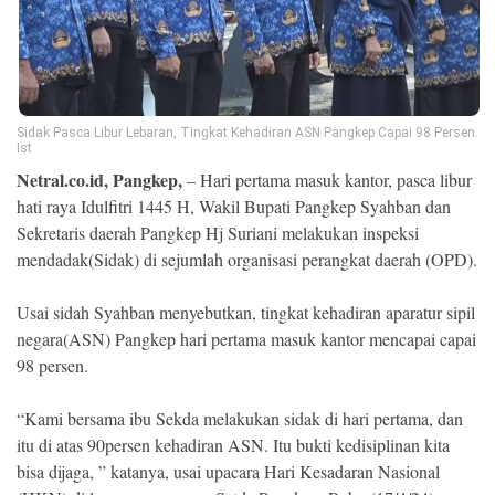
Ekonomi
Memori
Sidak Pasca Libur Lebaran, Tingkat Kehadiran ASN Pangkep Capai 98 Persen.
Ist
Netral.co.id, Pangkep,
– Hari pertama masuk kantor, pasca libur
hati raya Idulfitri 1445 H, Wakil Bupati Pangkep Syahban dan
Sekretaris daerah Pangkep Hj Suriani melakukan inspeksi
mendadak(Sidak) di sejumlah organisasi perangkat daerah (OPD).
Usai sidah Syahban menyebutkan, tingkat kehadiran aparatur sipil
negara(ASN) Pangkep hari pertama masuk kantor mencapai capai
©
Copyright
98 persen.
2026
NETRAL
.
“Kami bersama ibu Sekda melakukan sidak di hari pertama, dan
All
Right
itu di atas 90persen kehadiran ASN. Itu bukti kedisiplinan kita
Reserved
bisa dijaga, ” katanya, usai upacara Hari Kesadaran Nasional