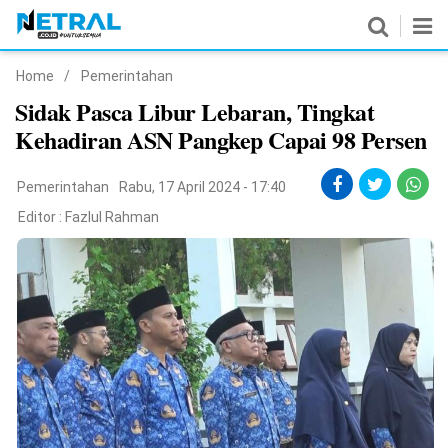
Home
/
Pemerintahan
News
Sidak Pasca Libur Lebaran, Tingkat
Kehadiran ASN Pangkep Capai 98 Persen
Nasional
Pemerintahan
Pemerintahan
Rabu, 17 April 2024 - 17:40
Editor :
Fazlul Rahman
Politik
Hukrim
Pendidikan
Peristiwa
Olahraga