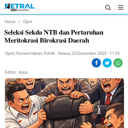
Home
/
Opini
News
Seleksi Sekda NTB dan Pertaruhan
Meritokrasi Birokrasi Daerah
Nasional
Pemerintahan
Opini
,
Pemerintahan
,
Politik
Selasa, 23 Desember 2025 - 11:35
Politik
Editor :
Arjun
Hukrim
Pendidikan
Peristiwa
Olahraga