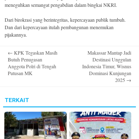
meneguhkan semangat pengabdian dalam bingkai NKRI.
Dari birokrasi yang berintegritas, kepercayaan publik tumbuh.
Dan dari kepercayaan itulah pembangunan menemukan
pijakannya.
Post
←
KPK Tegaskan Masih
Makassar Mantap Jadi
navigation
Butuh Penugasan
Destinasi Unggulan
Anggota Polri di Tengah
Indonesia Timur, Wisnus
Putusan MK
Dominasi Kunjungan
2025
→
TERKAIT