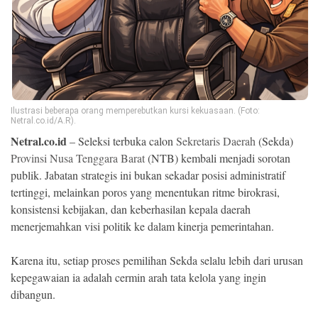
Ekonomi
Memori
Ilustrasi beberapa orang memperebutkan kursi kekuasaan. (Foto:
Netral.co.id/A.R).
Netral.co.id
– Seleksi terbuka calon
Sekretaris Daerah
(Sekda)
Provinsi Nusa Tenggara Barat
(NTB) kembali menjadi sorotan
publik. Jabatan strategis ini bukan sekadar posisi administratif
tertinggi, melainkan poros yang menentukan ritme birokrasi,
konsistensi kebijakan, dan keberhasilan kepala daerah
©
menerjemahkan visi politik ke dalam kinerja pemerintahan.
Copyright
2026
NETRAL
.
Karena itu, setiap proses pemilihan Sekda selalu lebih dari urusan
All
kepegawaian ia adalah cermin arah tata kelola yang ingin
Right
Reserved
dibangun.