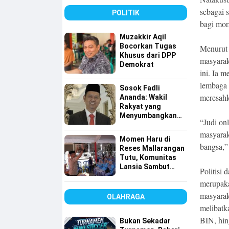
dan Disiplin
sebagai 
POLITIK
bagi mor
Muzakkir Aqil
Bocorkan Tugas
Menurut 
Khusus dari DPP
masyarak
Demokrat
ini. Ia 
lembaga 
Sosok Fadli
meresah
Ananda: Wakil
Rakyat yang
Menyumbangkan
“Judi on
Seluruh Gajinya
masyarak
kepada Warga
Momen Haru di
Kurang Mampu
bangsa,”
Reses Mallarangan
Tutu, Komunitas
Lansia Sambut
Politisi 
dengan Yel-yel
merupaka
Meriah
masyarak
OLAHRAGA
melibatk
BIN, hin
Bukan Sekadar