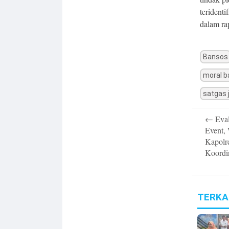
teridenti
dalam ra
Bansos
moral 
satgas j
Post
←
Eval
navigatio
Event,
Kapolr
Koordi
TERKA