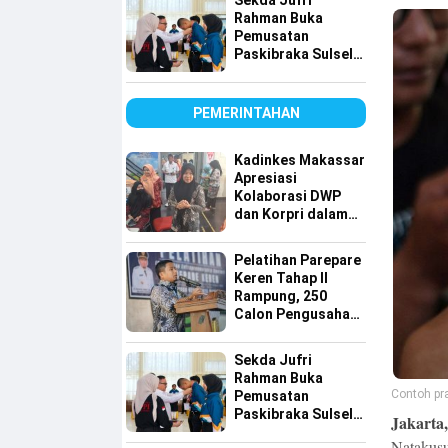
Sekda Jufri
Rahman Buka
Pemusatan
Paskibraka Sulsel,
Tekankan Fokus
dan Disiplin
PEMERINTAHAN
Kadinkes Makassar
Apresiasi
Kolaborasi DWP
dan Korpri dalam
Bakti Sosial Donor
Darah
Pelatihan Parepare
Keren Tahap II
Rampung, 250
Calon Pengusaha
Baru Berhasil
Dilatih
Sekda Jufri
Rahman Buka
Contoh pra
Pemusatan
Paskibraka Sulsel,
Jakarta,
Tekankan Fokus
Natakus