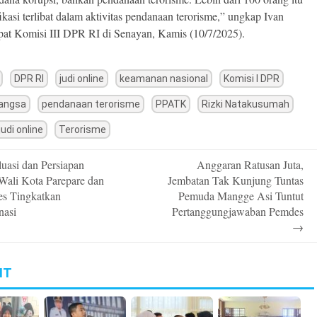
fikasi terlibat dalam aktivitas pendanaan terorisme,” ungkap Ivan
pat Komisi III DPR RI di Senayan, Kamis (10/7/2025).
DPR RI
judi online
keamanan nasional
Komisi I DPR
bangsa
pendanaan terorisme
PPATK
Rizki Natakusumah
udi online
Terorisme
uasi dan Persiapan
Anggaran Ratusan Juta,
n
 Wali Kota Parepare dan
Jembatan Tak Kunjung Tuntas
es Tingkatkan
Pemuda Mangge Asi Tuntut
nasi
Pertanggungjawaban Pemdes
→
IT