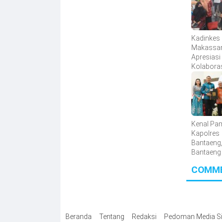
Kadinkes
Makassa
Apresiasi
Kolabora
dan Korpr
Bakti Sosi
Donor Da
Kenal Pam
Kapolres
Bantaeng,
Bantaeng
Sinergita
COMM
Semakin 
Beranda
Tentang
Redaksi
Pedoman Media Si