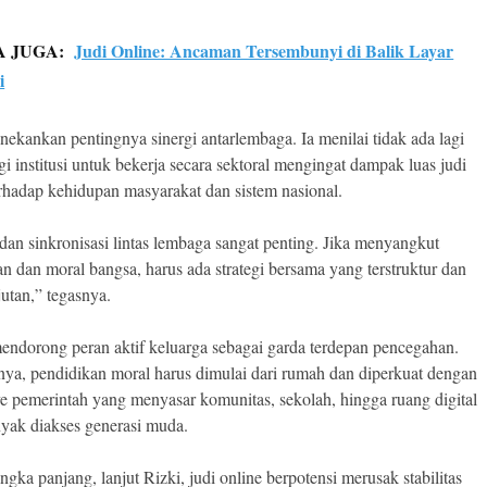
A JUGA:
Judi Online: Ancaman Tersembunyi di Balik Layar
i
nekankan pentingnya sinergi antarlembaga. Ia menilai tidak ada lagi
gi institusi untuk bekerja secara sektoral mengingat dampak luas judi
erhadap kehidupan masyarakat dan sistem nasional.
dan sinkronisasi lintas lembaga sangat penting. Jika menyangkut
an dan moral bangsa, harus ada strategi bersama yang terstruktur dan
jutan,” tegasnya.
mendorong peran aktif keluarga sebagai garda terdepan pencegahan.
ya, pendidikan moral harus dimulai dari rumah dan diperkuat dengan
 pemerintah yang menyasar komunitas, sekolah, hingga ruang digital
yak diakses generasi muda.
gka panjang, lanjut Rizki, judi online berpotensi merusak stabilitas