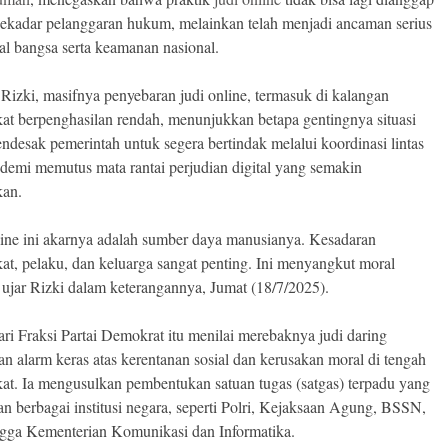
sekadar pelanggaran hukum, melainkan telah menjadi ancaman serius
al bangsa serta keamanan nasional.
Rizki, masifnya penyebaran judi online, termasuk di kalangan
at berpenghasilan rendah, menunjukkan betapa gentingnya situasi
mendesak pemerintah untuk segera bertindak melalui koordinasi lintas
demi memutus mata rantai perjudian digital yang semakin
kan.
line ini akarnya adalah sumber daya manusianya. Kesadaran
at, pelaku, dan keluarga sangat penting. Ini menyangkut moral
 ujar Rizki dalam keterangannya, Jumat (18/7/2025).
dari Fraksi Partai Demokrat itu menilai merebaknya judi daring
n alarm keras atas kerentanan sosial dan kerusakan moral di tengah
at. Ia mengusulkan pembentukan satuan tugas (satgas) terpadu yang
an berbagai institusi negara, seperti Polri, Kejaksaan Agung, BSSN,
gga Kementerian Komunikasi dan Informatika.