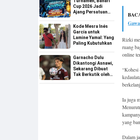
Turnamen, Bahari
Cup 2026 Jadi
Ajang Persatuan
BAC
dan Pencarian
Gawa
Bakat Sepak Bola
Kode Mesra Inés
Sinjai
García untuk
Lamine Yamal: Yang
Rizki me
Paling Kubutuhkan
ruang ba
online t
Garnacho Dulu
Dikantongi Asnawi,
Sekarang Dibuat
“Kohesi 
Tak Berkutik oleh
kedaulat
Indonesia All Star
berkelan
Ia juga 
Menurutn
kampanye
yang ban
Dalam jan