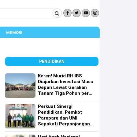
MEMORI
PENDIDIKAN
Keren! Murid RHIIBS
Diajarkan Investasi Masa
Depan Lewat Gerakan
Tanam Tiga Pohon per
Orang
Perkuat Sinergi
Pendidikan, Pemkot
Parepare dan UMI
Sepakati Perpanjangan
Kerja Sama Tri Dharma
Perguruan Tinggi