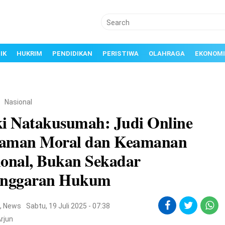
IK
HUKRIM
PENDIDIKAN
PERISTIWA
OLAHRAGA
EKONOMI
/
Nasional
ki Natakusumah: Judi Online
aman Moral dan Keamanan
ional, Bukan Sekadar
anggaran Hukum
l
,
News
Sabtu, 19 Juli 2025 - 07:38
rjun