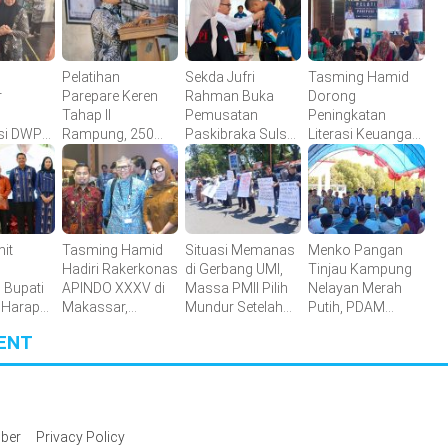
Pelatihan
Sekda Jufri
Tasming Hamid
r
Parepare Keren
Rahman Buka
Dorong
Tahap II
Pemusatan
Peningkatan
si DWP
Rampung, 250
Paskibraka Sulsel,
Literasi Keuangan
i dalam
Calon Pengusaha
Tekankan Fokus
Masyarakat Lewat
al
Baru Berhasil
dan Disiplin
Program
rah
Dilatih
GENCARKAN
it
Tasming Hamid
Situasi Memanas
Menko Pangan
Hadiri Rakerkonas
di Gerbang UMI,
Tinjau Kampung
 Bupati
APINDO XXXV di
Massa PMII Pilih
Nelayan Merah
 Harap
Makassar,
Mundur Setelah
Putih, PDAM
s
Dorong Investasi
Warga Lakkang
Makassar Siap
ENT
Kuat
dan UMKM
Caddi
Dukung
Parepare Tembus
Berdatangan
Penyediaan Air
Pasar Global
Bersih
ber
Privacy Policy