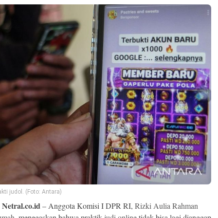
kti judol. (Foto: Antara)
 Netral.co.id
– Anggota Komisi I DPR RI,
Rizki Aulia Rahman
umah
, menegaskan bahwa praktik
judi online
tidak bisa lagi dianggap