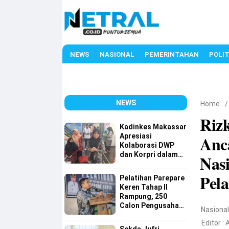
NEWS
NASIONAL
PEMERINTAHAN
POLIT
NEWS
Home
Riz
Kadinkes Makassar
Apresiasi
Anc
Kolaborasi DWP
dan Korpri dalam
Nas
Bakti Sosial Donor
Darah
Pel
Pelatihan Parepare
Keren Tahap II
Rampung, 250
Calon Pengusaha
Nasiona
Baru Berhasil
Editor :
A
Dilatih