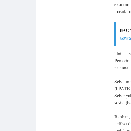
ekonomi 
masuk bag
BAC
Gawa
“Ini isu
Pemerint
nasional
Sebelumn
(PPATK)
Sebanya
sosial (b
Bahkan, 
terlibat
tindak p