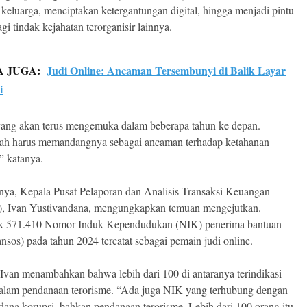
keluarga, menciptakan ketergantungan digital, hingga menjadi pintu
i tindak kejahatan terorganisir lainnya.
A JUGA:
Judi Online: Ancaman Tersembunyi di Balik Layar
i
 yang akan terus mengemuka dalam beberapa tahun ke depan.
ah harus memandangnya sebagai ancaman terhadap ketahanan
,” katanya.
ya, Kepala Pusat Pelaporan dan Analisis Transaksi Keuangan
, Ivan Yustivandana, mengungkapkan temuan mengejutkan.
k 571.410 Nomor Induk Kependudukan (NIK) penerima bantuan
ansos) pada tahun 2024 tercatat sebagai pemain judi online.
Ivan menambahkan bahwa lebih dari 100 di antaranya terindikasi
 dalam pendanaan terorisme. “Ada juga NIK yang terhubung dengan
idana korupsi, bahkan pendanaan terorisme. Lebih dari 100 orang itu