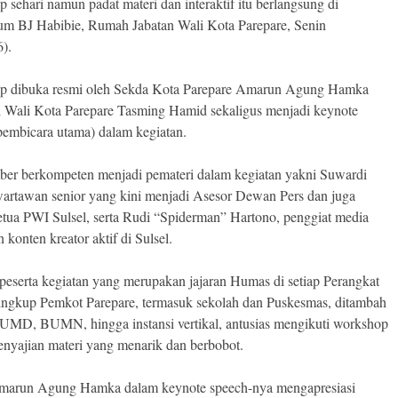
 sehari namun padat materi dan interaktif itu berlangsung di
um BJ Habibie, Rumah Jabatan Wali Kota Parepare, Senin
6).
p dibuka resmi oleh Sekda Kota Parepare Amarun Agung Hamka
 Wali Kota Parepare Tasming Hamid sekaligus menjadi keynote
pembicara utama) dalam kegiatan.
er berkompeten menjadi pemateri dalam kegiatan yakni Suwardi
wartawan senior yang kini menjadi Asesor Dewan Pers dan juga
tua PWI Sulsel, serta Rudi “Spiderman” Hartono, penggiat media
n konten kreator aktif di Sulsel.
peserta kegiatan yang merupakan jajaran Humas di setiap Perangkat
ingkup Pemkot Parepare, termasuk sekolah dan Puskesmas, ditambah
UMD, BUMN, hingga instansi vertikal, antusias mengikuti workshop
enyajian materi yang menarik dan berbobot.
marun Agung Hamka dalam keynote speech-nya mengapresiasi