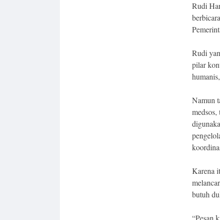
Rudi Har
berbicar
Pemerint
Rudi yan
pilar ko
humanis, 
Namun ta
medsos, 
digunaka
pengelol
koordina
Karena i
melancar
butuh du
“Pesan k