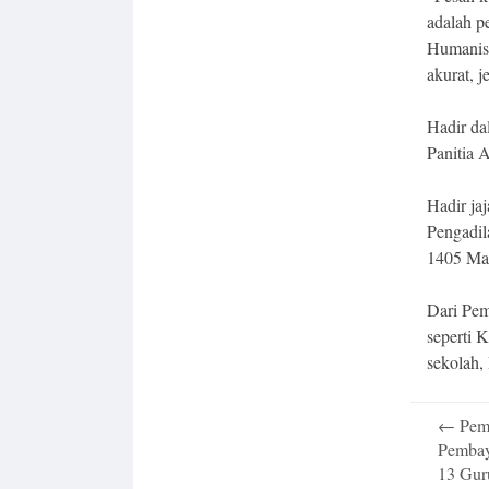
adalah pe
Humanis 
akurat, j
Hadir da
Panitia 
Hadir ja
Pengadil
1405 Mal
Dari Pem
seperti 
sekolah,
Post
←
Pemk
navigatio
Pembay
13 Gu