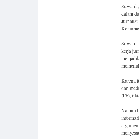
Suwardi,
dalam du
Jurnalist
Kehumas
Suwardi 
kerja jur
menjadik
memenuhi
Karena it
dan medi
(Fb), tik
Namun ha
informasi
argumen 
menyesat