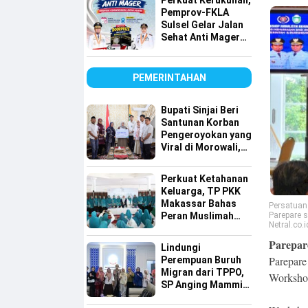
Perkuat Kerukunan,
Pemprov-FKLA
Sulsel Gelar Jalan
Sehat Anti Mager
Harmoni
Kemanusiaan
Lintas Agama
PEMERINTAHAN
Bupati Sinjai Beri
Santunan Korban
Pengeroyokan yang
Viral di Morowali,
Pastikan Hak
Keluarga Terpenuhi
Perkuat Ketahanan
Keluarga, TP PKK
Makassar Bahas
Persatuan
Peran Muslimah
Parepare 
Netral.co.i
dan Pendidikan
Karakter
Parepare
Lindungi
Parepare
Perempuan Buruh
Migran dari TPPO,
Workshop
SP Anging Mammiri
Dorong Perda di