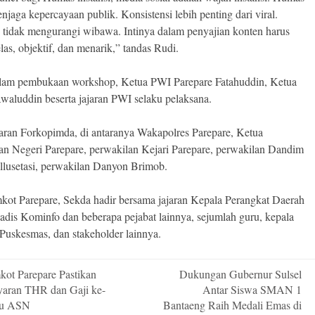
njaga kepercayaan publik. Konsistensi lebih penting dari viral.
tidak mengurangi wibawa. Intinya dalam penyajian konten harus
elas, objektif, dan menarik,” tandas Rudi.
lam pembukaan workshop, Ketua PWI Parepare Fatahuddin, Ketua
Awaluddin beserta jajaran PWI selaku pelaksana.
jaran Forkopimda, di antaranya Wakapolres Parepare, Ketua
an Negeri Parepare, perwakilan Kejari Parepare, perwakilan Dandim
lusetasi, perwakilan Danyon Brimob.
kot Parepare, Sekda hadir bersama jajaran Kepala Perangkat Daerah
Kadis Kominfo dan beberapa pejabat lainnya, sejumlah guru, kepala
 Puskesmas, dan stakeholder lainnya.
ot Parepare Pastikan
Dukungan Gubernur Sulsel
n
aran THR dan Gaji ke-
Antar Siswa SMAN 1
ru ASN
Bantaeng Raih Medali Emas di