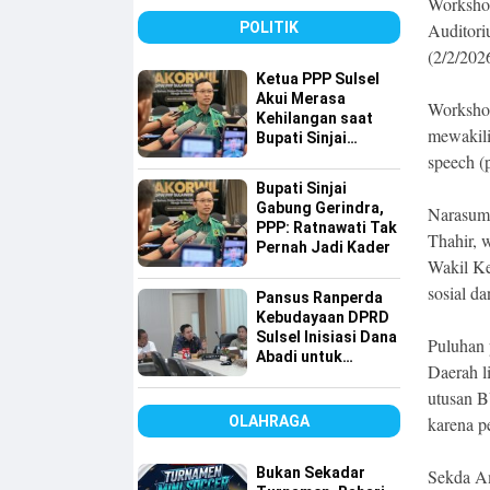
Workshop
Sulsel
POLITIK
Auditori
(2/2/202
Ketua PPP Sulsel
Akui Merasa
Worksho
Kehilangan saat
mewakili
Bupati Sinjai
Gabung ke
speech (
Gerindra, Tapi…
Bupati Sinjai
Gabung Gerindra,
Narasumb
PPP: Ratnawati Tak
Thahir, 
Pernah Jadi Kader
Wakil Ke
sosial da
Pansus Ranperda
Kebudayaan DPRD
Sulsel Inisiasi Dana
Puluhan 
Abadi untuk
Daerah l
Pelestarian Budaya
utusan B
OLAHRAGA
karena p
Bukan Sekadar
Sekda A