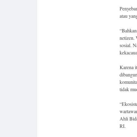
Penyebara
atau yan
“Bahkan 
netizen.
sosial. N
kekacaua
Karena i
dibangun
komunita
tidak mu
“Ekosist
wartawan
Ahli Bid
RI.