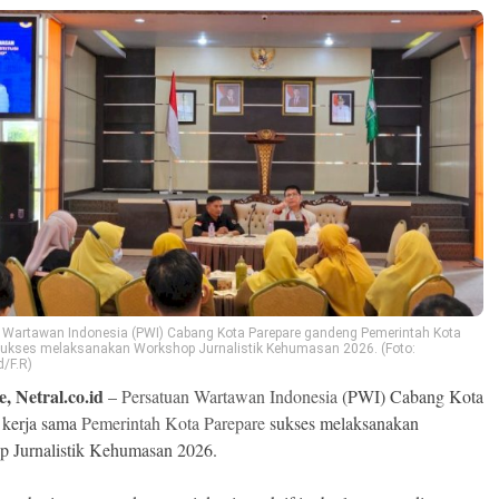
 Wartawan Indonesia (PWI) Cabang Kota Parepare gandeng Pemerintah Kota
sukses melaksanakan Workshop Jurnalistik Kehumasan 2026. (Foto:
d/F.R)
, Netral.co.id
–
Persatuan Wartawan Indonesia
(PWI) Cabang Kota
 kerja sama
Pemerintah Kota Parepare
sukses melaksanakan
 Jurnalistik Kehumasan 2026.