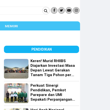
MEMORI
PENDIDIKAN
Keren! Murid RHIIBS
Diajarkan Investasi Masa
Depan Lewat Gerakan
Tanam Tiga Pohon per
Orang
Perkuat Sinergi
Pendidikan, Pemkot
Parepare dan UMI
Sepakati Perpanjangan
Kerja Sama Tri Dharma
Perguruan Tinggi