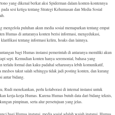
tono yang dikenal berkat aksi Spiderman dalam konten-kontennya
a pada sesi ketiga tentang Strategi Kehumasan dan Media Sosial
ah.
g mengelola puluhan akun media sosial memaparkan tentang empat
nten Humas di antaranya konten berisi informasi, mengedukasi,
klarifikasi tentang informasi keliru, hoaks dan lainnya.
ntangan bagi Humas instansi pemerintah di antaranya memiliki akun
tapi sepi. Kemudian konten hanya seremonial, bahasa yang
n terlalu formal dan kaku padahal seharusnya lebih komunikatif,
a medsos takut salah sehingga tidak jadi posting konten, dan kurang
si antar bidang.
tu, Rudi menekankan, perlu kolaborasi di internal instansi untuk
kan kerja-kerja Humas. Karena Humas butuh data dari bidang teknis,
kungan pimpinan, serta alur persetujuan yang jelas.
unci bagi Humas instansi, media sosial adalah wajah instansi. Humas