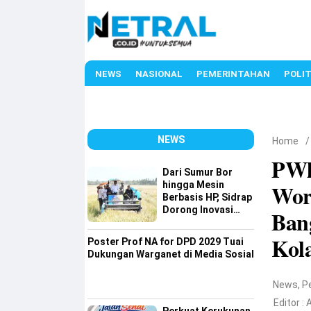
NEWS
NASIONAL
PEMERINTAHAN
POLIT
NEWS
Home
PWl
Dari Sumur Bor
hingga Mesin
Wor
Berbasis HP, Sidrap
Dorong Inovasi
Ban
Pertanian
Kol
Poster Prof NA for DPD 2029 Tuai
Dukungan Warganet di Media Sosial
News
,
P
Editor :
A