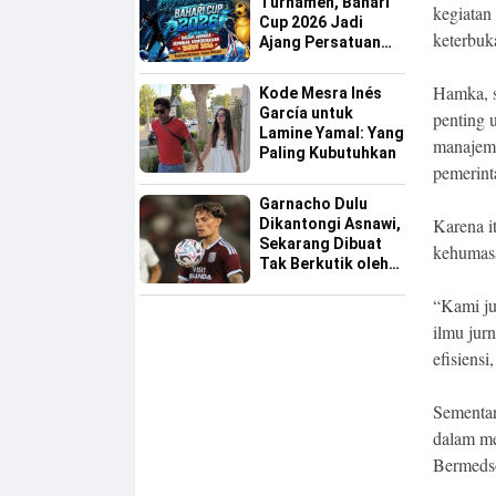
Turnamen, Bahari
kegiatan
Cup 2026 Jadi
keterbuka
Ajang Persatuan
dan Pencarian
Bakat Sepak Bola
Hamka, 
Kode Mesra Inés
Sinjai
García untuk
penting 
Lamine Yamal: Yang
manajeme
Paling Kubutuhkan
pemerin
Garnacho Dulu
Karena i
Dikantongi Asnawi,
Sekarang Dibuat
kehumasa
Tak Berkutik oleh
Indonesia All Star
“Kami ju
ilmu jur
efisiens
Sementar
dalam me
Bermeds