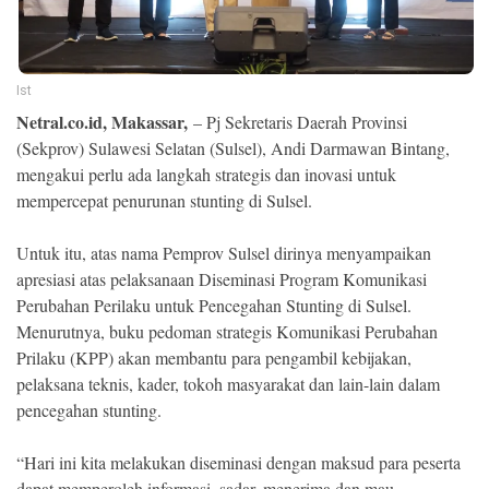
Ekonomi
Memori
Ist
Netral.co.id, Makassar,
– Pj Sekretaris Daerah Provinsi
(Sekprov) Sulawesi Selatan (Sulsel), Andi Darmawan Bintang,
mengakui perlu ada langkah strategis dan inovasi untuk
mempercepat penurunan stunting di Sulsel.
Untuk itu, atas nama Pemprov Sulsel dirinya menyampaikan
apresiasi atas pelaksanaan Diseminasi Program Komunikasi
Perubahan Perilaku untuk Pencegahan Stunting di Sulsel.
Menurutnya, buku pedoman strategis Komunikasi Perubahan
©
Copyright
Prilaku (KPP) akan membantu para pengambil kebijakan,
2026
pelaksana teknis, kader, tokoh masyarakat dan lain-lain dalam
NETRAL
.
pencegahan stunting.
All
Right
Reserved
“Hari ini kita melakukan diseminasi dengan maksud para peserta
dapat memperoleh informasi, sadar, menerima dan mau