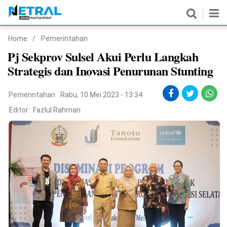
Home
/
Pemerintahan
News
Pj Sekprov Sulsel Akui Perlu Langkah
Strategis dan Inovasi Penurunan Stunting
Nasional
Pemerintahan
Pemerintahan
Rabu, 10 Mei 2023 - 13:34
Editor :
Fazlul Rahman
Politik
Hukrim
Pendidikan
Peristiwa
Olahraga