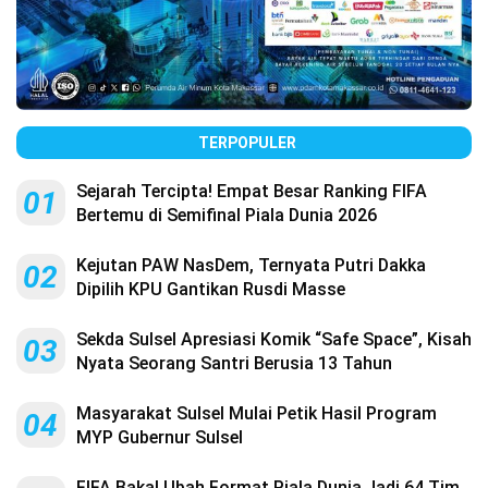
TERPOPULER
Sejarah Tercipta! Empat Besar Ranking FIFA
01
Bertemu di Semifinal Piala Dunia 2026
Kejutan PAW NasDem, Ternyata Putri Dakka
02
Dipilih KPU Gantikan Rusdi Masse
Sekda Sulsel Apresiasi Komik “Safe Space”, Kisah
03
Nyata Seorang Santri Berusia 13 Tahun
Masyarakat Sulsel Mulai Petik Hasil Program
04
MYP Gubernur Sulsel
FIFA Bakal Ubah Format Piala Dunia Jadi 64 Tim,