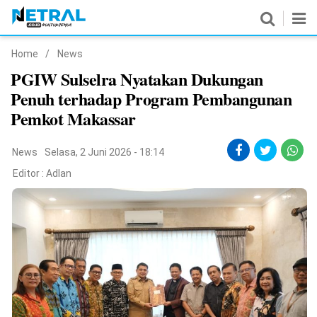
Home
/
News
News
PGIW Sulselra Nyatakan Dukungan
Penuh terhadap Program Pembangunan
Nasional
Pemkot Makassar
Pemerintahan
News
Selasa, 2 Juni 2026 - 18:14
Politik
Editor :
Adlan
Hukrim
Pendidikan
Peristiwa
Olahraga