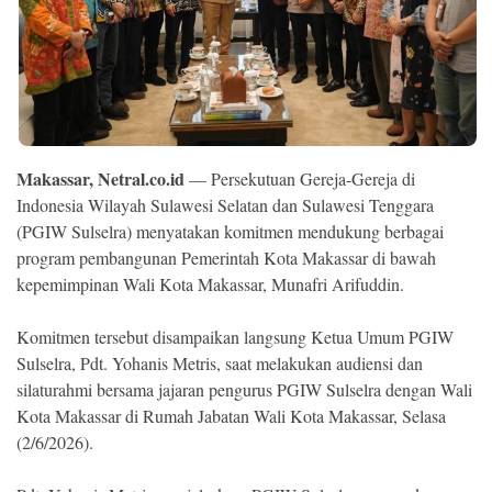
Ekonomi
Memori
Makassar, Netral.co.id
— Persekutuan Gereja-Gereja di
Indonesia Wilayah Sulawesi Selatan dan Sulawesi Tenggara
(PGIW Sulselra) menyatakan komitmen mendukung berbagai
program pembangunan Pemerintah Kota Makassar di bawah
kepemimpinan Wali Kota Makassar, Munafri Arifuddin.
Komitmen tersebut disampaikan langsung Ketua Umum PGIW
©
Copyright
Sulselra, Pdt. Yohanis Metris, saat melakukan audiensi dan
2026
NETRAL
silaturahmi bersama jajaran pengurus PGIW Sulselra dengan Wali
.
Kota Makassar di Rumah Jabatan Wali Kota Makassar, Selasa
All
Right
(2/6/2026).
Reserved