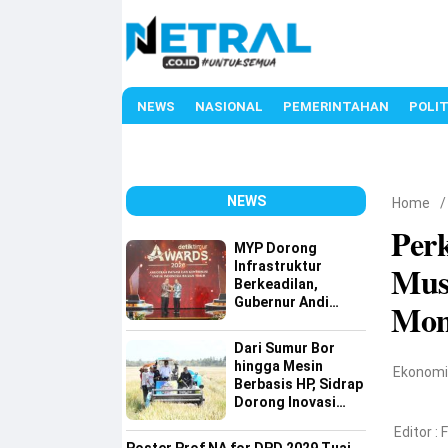
NEWS
NASIONAL
PEMERINTAHAN
POLIT
NEWS
Home
Perk
MYP Dorong
Infrastruktur
Mus
Berkeadilan,
Gubernur Andi
Mom
Sudirman Raih
detiktimur Awards
Dari Sumur Bor
hingga Mesin
Ekonom
Berbasis HP, Sidrap
Dorong Inovasi
Pertanian
Editor :