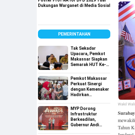
Poster Prof NA for DPD 2029 Tuai
Dukungan Warganet di Media Sosial
PEMERINTAHAN
Tak Sekadar
Upacara, Pemkot
Makassar Siapkan
Semarak HUT Ke-
81 RI di 15
Kecamatan
Pemkot Makassar
Perkuat Sinergi
dengan Kemenaker
Hadirkan
Kesempatan Kerja
Wakil Wali
yang Inklusif dan
MYP Dorong
Berkeadilan
Suraba
Infrastruktur
mewakili
Berkeadilan,
Gubernur Andi
Tahun Ke
Sudirman Raih
Jenderal