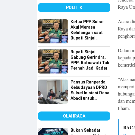
detiktimur Awards
Raya Uta
POLITIK
Acara di
Ketua PPP Sulsel
Akui Merasa
Raya dan
Kehilangan saat
penghorm
Bupati Sinjai
Gabung ke
Gerindra, Tapi…
Dalam m
Bupati Sinjai
kepada p
Gabung Gerindra,
PPP: Ratnawati Tak
kemerde
Pernah Jadi Kader
“Atas na
Pansus Ranperda
memperin
Kebudayaan DPRD
hubungan
Sulsel Inisiasi Dana
Abadi untuk
dan memb
Pelestarian Budaya
Ilham.
OLAHRAGA
BAC
Bukan Sekadar