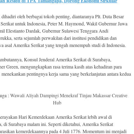
ah Residu di TPA Tamangapa, Dorong Ekonomi Sirkular
 dihadiri oleh berbagai tokoh penting, diantaranya Plt. Duta Besar
Serikat untuk Indonesia, Peter M. Haymond, Wakil Gubernur Jawa
il Elestianto Dardak, Gubernur Sulawesi Tenggara Andi
ukka, serta sejumlah perwakilan dari institusi pendidikan dan
a asal Amerika Serikat yang tengah menempuh studi di Indonesia.
mbutannya, Konsul Jenderal Amerika Serikat di Surabaya,
her Green, mengungkapkan rasa terima kasih atas kehadiran para
 menekankan pentingnya kerja sama yang berkelanjutan antara kedua
uga :
Wawali Aliyah Dampingi Menekraf Tinjau Makassar Creative
Hub
rayakan Hari Kemerdekaan Amerika Serikat lebih awal di
a, di Surabaya malam ini. Seperti diketahui, Amerika Serikat
rasikan kemerdekaannya pada 4 Juli 1776. Momentum ini menjadi