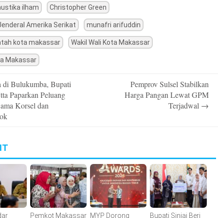
mustika ilham
Christopher Green
Jenderal Amerika Serikat
munafri arifuddin
ntah kota makassar
Wakil Wali Kota Makassar
ta Makassar
 di Bulukumba, Bupati
Pemprov Sulsel Stabilkan
n
tta Paparkan Peluang
Harga Pangan Lewat GPM
Sama Korsel dan
Terjadwal
→
ok
IT
dar
Pemkot Makassar
MYP Dorong
Bupati Sinjai Beri