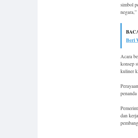
simbol p
negara,”
BAC
Beri 
Acara be
konsep s
kuliner 
Perayaan
penanda 
Pemerint
dan kerj
pembangu