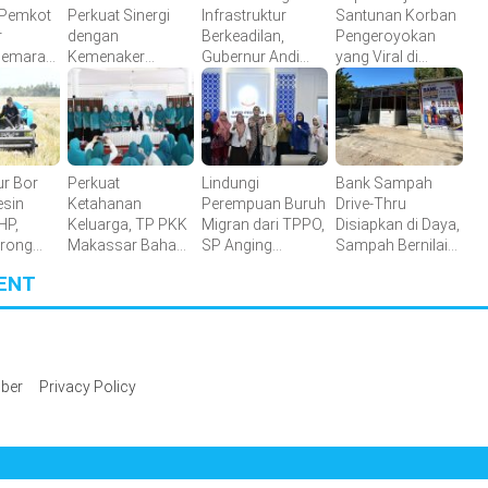
 Pemkot
Perkuat Sinergi
Infrastruktur
Santunan Korban
r
dengan
Berkeadilan,
Pengeroyokan
Semarak
Kemenaker
Gubernur Andi
yang Viral di
 RI di 15
Hadirkan
Sudirman Raih
Morowali,
an
Kesempatan Kerja
detiktimur Awards
Pastikan Hak
yang Inklusif dan
Keluarga
Berkeadilan
Terpenuhi
ur Bor
Perkuat
Lindungi
Bank Sampah
esin
Ketahanan
Perempuan Buruh
Drive-Thru
HP,
Keluarga, TP PKK
Migran dari TPPO,
Disiapkan di Daya,
orong
Makassar Bahas
SP Anging
Sampah Bernilai
ertanian
Peran Muslimah
Mammiri Dorong
Ekonomi Makin
ENT
dan Pendidikan
Perda di Sulsel
Mudah Disalurkan
Karakter
ber
Privacy Policy