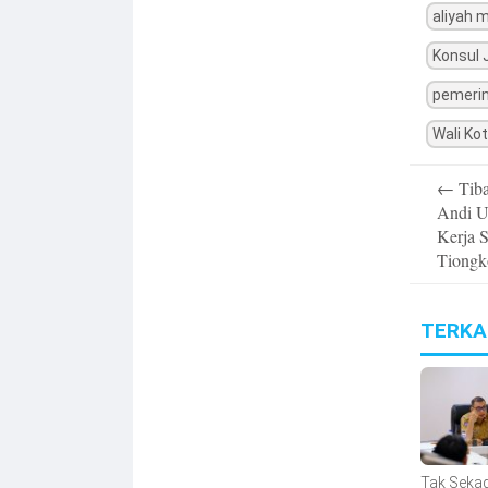
aliyah 
Konsul 
pemeri
Wali Ko
Post
←
Tiba
navigatio
Andi U
Kerja 
Tiongk
TERKA
Tak Seka