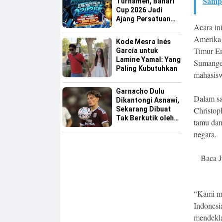
Samp
Turnamen, Bahari
Cup 2026 Jadi
Ajang Persatuan
Acara ini
dan Pencarian
Bakat Sepak Bola
Amerika 
Kode Mesra Inés
Sinjai
Timur Em
García untuk
Lamine Yamal: Yang
Sumanger
Paling Kubutuhkan
mahasisw
Garnacho Dulu
Dalam sa
Dikantongi Asnawi,
Christop
Sekarang Dibuat
Tak Berkutik oleh
tamu dan
Indonesia All Star
negara.
Baca J
“Kami me
Indonesi
mendekla