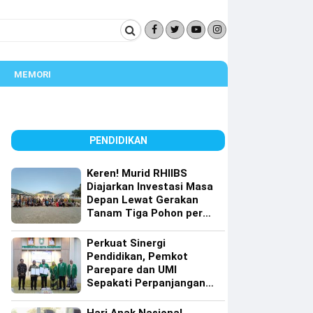
MEMORI
PENDIDIKAN
Keren! Murid RHIIBS
Diajarkan Investasi Masa
Depan Lewat Gerakan
Tanam Tiga Pohon per
Orang
Perkuat Sinergi
Pendidikan, Pemkot
Parepare dan UMI
Sepakati Perpanjangan
Kerja Sama Tri Dharma
Perguruan Tinggi