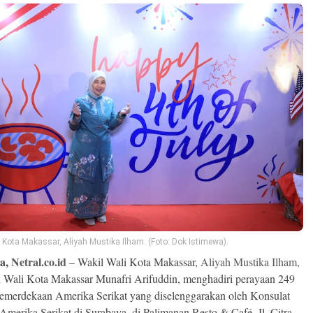
 Kota Makassar, Aliyah Mustika Ilham. (Foto: Dok Istimewa).
ya,
Netral.co.id
– Wakil Wali Kota Makassar,
Aliyah Mustika Ilham,
 Wali Kota Makassar Munafri Arifuddin, menghadiri perayaan 249
merdekaan Amerika Serikat yang diselenggarakan oleh Konsulat
 Amerika Serikat di Surabaya, di Palimanan Resto & Café, Jl. Citra