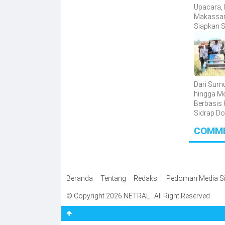
Upacara,
Makassa
Siapkan 
HUT Ke-81
Kecamat
Dari Sum
hingga M
Berbasis 
Sidrap D
Inovasi P
COMM
Beranda
Tentang
Redaksi
Pedoman Media Si
© Copyright 2026 NETRAL . All Right Reserved