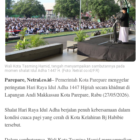
Ekonomi
Memori
Wali Kota Tasming Hamid, tengah menyampaikan sambutannya pada
momen shalat Idul Adha 1447 H. (Foto: Netral.co.id/F.R)
Parepare, Netral.co.id
–
Pemerintah Kota Parepare
menggelar
peringatan
Hari Raya Idul Adha 1447 Hijriah
secara khidmat di
Lapangan Andi Makkassau Kota Parepare, Rabu (27/05/2026).
©
Copyright
2026
Shalat Hari Raya Idul Adha berjalan penuh kebersamaan dalam
NETRAL
.
kondisi cuaca pagi yang cerah di Kota Kelahiran Bj Habibie
All
Right
tersebut.
Reserved
Dalam sambutannya, Wali Kota
Tasming Hamid
menyampaikan,