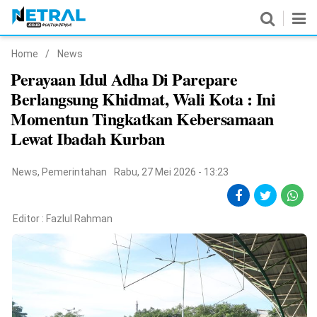
Home
/
News
News
Perayaan Idul Adha Di Parepare
Berlangsung Khidmat, Wali Kota : Ini
Nasional
Momentun Tingkatkan Kebersamaan
Pemerintahan
Lewat Ibadah Kurban
Politik
News
,
Pemerintahan
Rabu, 27 Mei 2026 - 13:23
Hukrim
Editor :
Fazlul Rahman
Pendidikan
Peristiwa
Olahraga