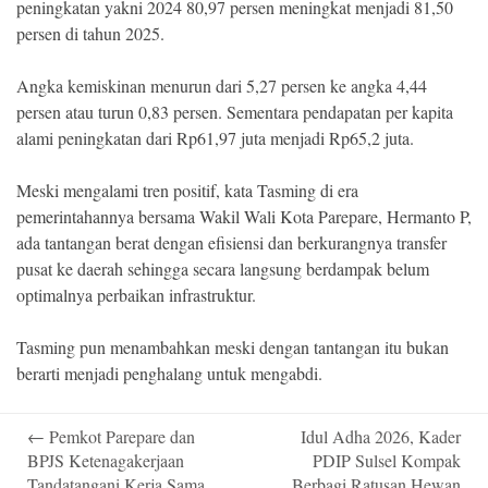
peningkatan yakni 2024 80,97 persen meningkat menjadi 81,50
persen di tahun 2025.
Angka kemiskinan menurun dari 5,27 persen ke angka 4,44
persen atau turun 0,83 persen. Sementara pendapatan per kapita
alami peningkatan dari Rp61,97 juta menjadi Rp65,2 juta.
Meski mengalami tren positif, kata Tasming di era
pemerintahannya bersama Wakil Wali Kota Parepare, Hermanto P,
ada tantangan berat dengan efisiensi dan berkurangnya transfer
pusat ke daerah sehingga secara langsung berdampak belum
optimalnya perbaikan infrastruktur.
Tasming pun menambahkan meski dengan tantangan itu bukan
berarti menjadi penghalang untuk mengabdi.
Post
←
Pemkot Parepare dan
Idul Adha 2026, Kader
navigation
BPJS Ketenagakerjaan
PDIP Sulsel Kompak
Tandatangani Kerja Sama
Berbagi Ratusan Hewan