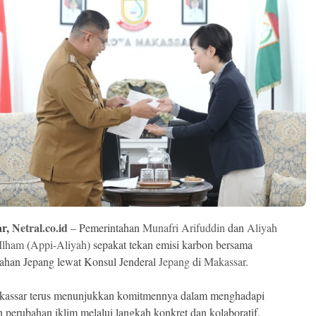
ar,
Netral.co.id
– Pemerintahan
Munafri Arifuddin
dan
Aliyah
Ilham
(
Appi-Aliyah
) sepakat tekan emisi karbon bersama
ahan Jepang lewat Konsul Jenderal
Jepang
di
Makassar
.
kassar terus menunjukkan komitmennya dalam menghadapi
n perubahan iklim melalui langkah konkret dan kolaboratif.