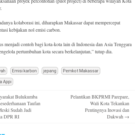
laksanaan proyek percontohan (pilot project) di beberapa wilayah Kota
.
danya kolaborasi ini, diharapkan Makassar dapat mempercepat
tasi kebijakan nol emisi carbon.
us menjadi contoh bagi kota-kota lain di Indonesia dan Asia Tenggara
ngelola pertumbuhan kota secara berkelanjutan,” tutup dia.
yah
Emisi karbon
jepang
Pemkot Makassar
ta Appi
yarakat Bulukumba
Pelantikan BKPRMI Parepare,
n
esederhanaan Taufan
Wali Kota Tekankan
eski Sudah Jadi
Pentingnya Inovasi dan
ta DPR RI
Dakwah
→