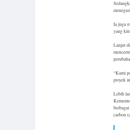
Sedangka
menegask
Ia juga 
yang kin
Lanjut d
mencermi
perubaha
“Kami pe
proyek in
Lebih la
Kementer
berbagai
carbon (c