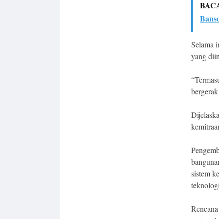
BAC
Banso
Selama i
yang dii
“Termasu
bergerak
Dijelask
kemitraa
Pengemba
bangunan 
sistem k
teknologi
Rencana 