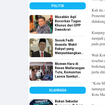
Bersih
POLITIK
Kali ini
Pemerint
Muzakkir Aqil
didukung
Bocorkan Tugas
Khusus dari DPP
Demokrat
Kunjunga
menjadi 
Sosok Fadli
pada pen
Ananda: Wakil
Rakyat yang
Menyumbangkan
Wali Kot
Seluruh Gajinya
tersebu
kepada Warga
Momen Haru di
Kurang Mampu
berkelan
Reses Mallarangan
perlu dit
Tutu, Komunitas
Lansia Sambut
dengan Yel-yel
“Kota Ma
Meriah
tantangan
OLAHRAGA
Kota Mak
Bukan Sekadar