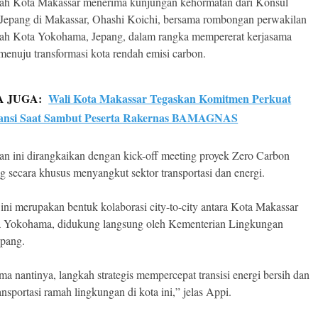
ah Kota Makassar menerima kunjungan kehormatan dari Konsul
 Jepang di Makassar, Ohashi Koichi, bersama rombongan perwakilan
ah Kota Yokohama, Jepang, dalam rangka mempererat kerjasama
l menuju transformasi kota rendah emisi carbon.
A JUGA:
Wali Kota Makassar Tegaskan Komitmen Perkuat
ransi Saat Sambut Peserta Rakernas BAMAGNAS
n ini dirangkaikan dengan kick-off meeting proyek Zero Carbon
ng secara khusus menyangkut sektor transportasi dan energi.
ini merupakan bentuk kolaborasi city-to-city antara Kota Makassar
a Yokohama, didukung langsung oleh Kementerian Lingkungan
pang.
ma nantinya, langkah strategis mempercepat transisi energi bersih dan
ansportasi ramah lingkungan di kota ini,” jelas Appi.