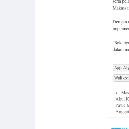
serta pe
Makassar
Dengan a
implemen
“Sekalig
dalam me
Appi Ali
Wali ko
Post
←
Mas
navigatio
Akui K
Pawe M
Anggo