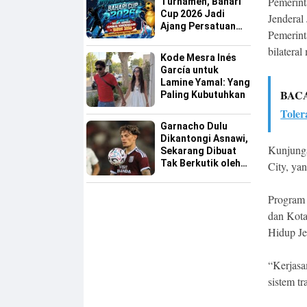
Pemerint
Turnamen, Bahari
Cup 2026 Jadi
Jenderal
Ajang Persatuan
Pemerint
dan Pencarian
bilatera
Bakat Sepak Bola
Kode Mesra Inés
Sinjai
García untuk
Lamine Yamal: Yang
BAC
Paling Kubutuhkan
Tole
Garnacho Dulu
Dikantongi Asnawi,
Kunjunga
Sekarang Dibuat
Tak Berkutik oleh
City, ya
Indonesia All Star
Program 
dan Kot
Hidup Je
“Kerjasa
sistem tr