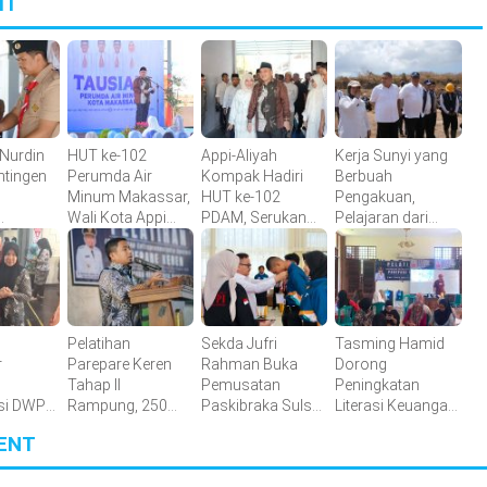
IT
 Nurdin
HUT ke-102
Appi-Aliyah
Kerja Sunyi yang
ntingen
Perumda Air
Kompak Hadiri
Berbuah
Minum Makassar,
HUT ke-102
Pengakuan,
Wali Kota Appi
PDAM, Serukan
Pelajaran dari
 Menuju
Apresiasi
Direksi Perkuat
Tamangapa
Komitmen
Pelayanan Air
XII
Tingkatkan
Bersih
26
Pelayanan Air
Bersih
Pelatihan
Sekda Jufri
Tasming Hamid
r
Parepare Keren
Rahman Buka
Dorong
Tahap II
Pemusatan
Peningkatan
si DWP
Rampung, 250
Paskibraka Sulsel,
Literasi Keuangan
i dalam
Calon Pengusaha
Tekankan Fokus
Masyarakat Lewat
ENT
al
Baru Berhasil
dan Disiplin
Program
rah
Dilatih
GENCARKAN