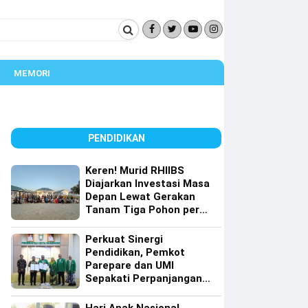
MEMORI
PENDIDIKAN
Keren! Murid RHIIBS
Diajarkan Investasi Masa
Depan Lewat Gerakan
Tanam Tiga Pohon per
Orang
Perkuat Sinergi
Pendidikan, Pemkot
Parepare dan UMI
Sepakati Perpanjangan
Kerja Sama Tri Dharma
Perguruan Tinggi