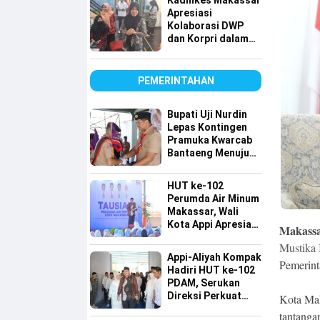
Kadinkes Makassar
Apresiasi
Kolaborasi DWP
dan Korpri dalam
Bakti Sosial Donor
Darah
PEMERINTAHAN
Bupati Uji Nurdin
Lepas Kontingen
Pramuka Kwarcab
Bantaeng Menuju
Jambore Nasional
XII Tahun 2026
HUT ke-102
Perumda Air Minum
Makassar, Wali
Kota Appi Apresiasi
Makass
Komitmen
Mustika 
Tingkatkan
Appi-Aliyah Kompak
Pelayanan Air
Pemerint
Hadiri HUT ke-102
Bersih
PDAM, Serukan
Direksi Perkuat
Kota Ma
Pelayanan Air
tantanga