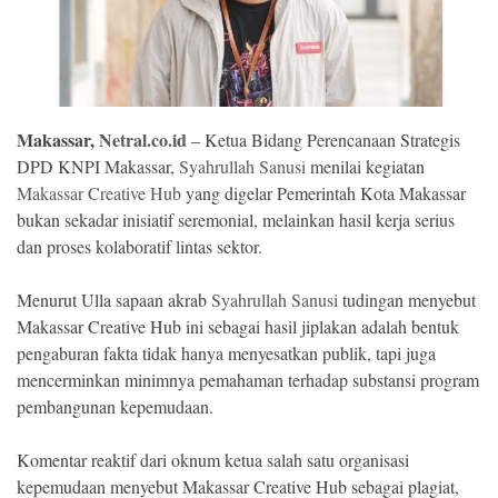
Ekonomi
Memori
Makassar,
Netral.co.id
– Ketua Bidang Perencanaan Strategis
DPD KNPI Makassar,
Syahrullah Sanusi
menilai kegiatan
Makassar Creative Hub
yang digelar Pemerintah Kota Makassar
bukan sekadar inisiatif seremonial, melainkan hasil kerja serius
dan proses kolaboratif lintas sektor.
Menurut Ulla sapaan akrab
Syahrullah Sanusi
tudingan menyebut
Makassar Creative Hub ini sebagai hasil jiplakan adalah bentuk
©
pengaburan fakta tidak hanya menyesatkan publik, tapi juga
Copyright
2026
mencerminkan minimnya pemahaman terhadap substansi program
NETRAL
pembangunan kepemudaan.
.
All
Right
Reserved
Komentar reaktif dari oknum ketua salah satu organisasi
kepemudaan menyebut Makassar Creative Hub sebagai plagiat,