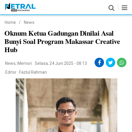
Home
/
News
News
Oknum Ketua Gadungan Dinilai Asal
Bunyi Soal Program Makassar Creative
Nasional
Hub
Pemerintahan
News
,
Memori
Selasa, 24 Juni 2025 - 08:13
Politik
Editor :
Fazlul Rahman
Hukrim
Pendidikan
Peristiwa
Olahraga