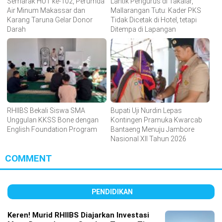
Semarak HUT ke-102, Perumda
Lantik Pengurus di Takalar,
Air Minum Makassar dan
Mallarangan Tutu: Kader PKS
Karang Taruna Gelar Donor
Tidak Dicetak di Hotel, tetapi
Darah
Ditempa di Lapangan
RHIIBS Bekali Siswa SMA
Bupati Uji Nurdin Lepas
Unggulan KKSS Bone dengan
Kontingen Pramuka Kwarcab
English Foundation Program
Bantaeng Menuju Jambore
Nasional XII Tahun 2026
COMMENT
PENDIDIKAN
Keren! Murid RHIIBS Diajarkan Investasi