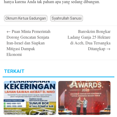
hanya karena Anda tak paham apa yang sedang dibangun.
Oknum Ketua Gadungan
Syahrullah Sanusi
Post
←
Puan Minta Pemerintah
Bareskrim Bongkar
navigation
Dorong Gencatan Senjata
Ladang Ganja 25 Hektare
Iran-Israel dan Siapkan
di Aceh, Dua Tersangka
Mitigasi Dampak
Ditangkap
→
Ekonomi
TERKAIT