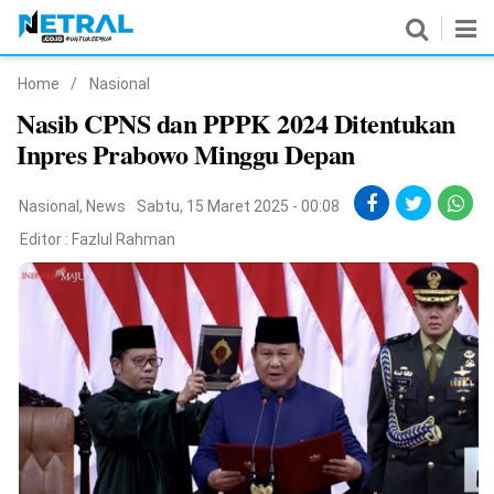
Home
/
Nasional
News
Nasib CPNS dan PPPK 2024 Ditentukan
Inpres Prabowo Minggu Depan
Nasional
Pemerintahan
Nasional
,
News
Sabtu, 15 Maret 2025 - 00:08
Editor :
Fazlul Rahman
Politik
Hukrim
Pendidikan
Peristiwa
Olahraga