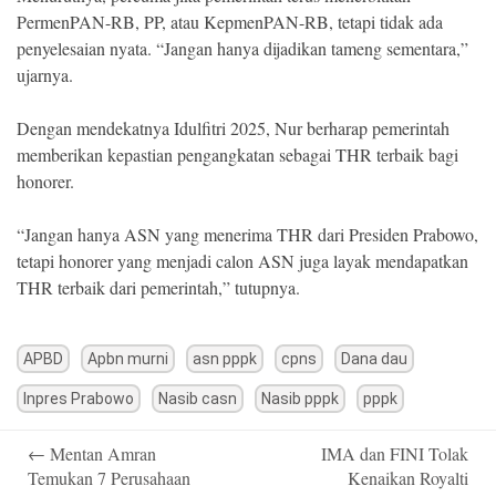
PermenPAN-RB, PP, atau KepmenPAN-RB, tetapi tidak ada
penyelesaian nyata. “Jangan hanya dijadikan tameng sementara,”
ujarnya.
Dengan mendekatnya Idulfitri 2025, Nur berharap pemerintah
memberikan kepastian pengangkatan sebagai THR terbaik bagi
honorer.
“Jangan hanya ASN yang menerima THR dari Presiden Prabowo,
tetapi honorer yang menjadi calon ASN juga layak mendapatkan
THR terbaik dari pemerintah,” tutupnya.
APBD
Apbn murni
asn pppk
cpns
Dana dau
Inpres Prabowo
Nasib casn
Nasib pppk
pppk
Post
←
Mentan Amran
IMA dan FINI Tolak
navigation
Temukan 7 Perusahaan
Kenaikan Royalti