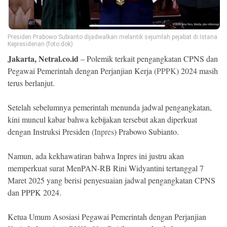
Ekonomi
Memori
Presiden Prabowo Subianto dijadwalkan melantik sejumlah pejabat di Istana
Kepresidenan (foto:dok)
Jakarta, Netral.co.id
– Polemik terkait pengangkatan CPNS dan
Pegawai Pemerintah dengan Perjanjian Kerja (
PPPK
) 2024 masih
terus berlanjut.
Setelah sebelumnya pemerintah menunda jadwal pengangkatan,
kini muncul kabar bahwa kebijakan tersebut akan diperkuat
dengan Instruksi Presiden (
Inpres
) Prabowo Subianto.
Namun, ada kekhawatiran bahwa Inpres ini justru akan
©
Copyright
memperkuat surat MenPAN-RB Rini Widyantini tertanggal 7
2026
NETRAL
Maret 2025 yang berisi penyesuaian jadwal pengangkatan CPNS
.
dan PPPK 2024.
All
Right
Reserved
Ketua Umum Asosiasi Pegawai Pemerintah dengan Perjanjian