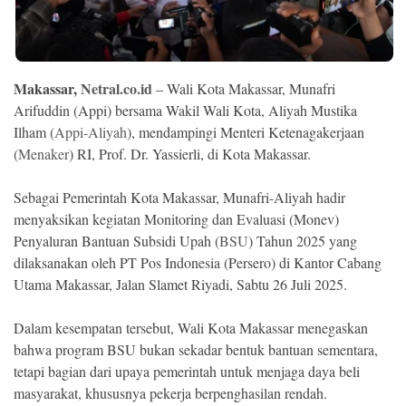
Ekonomi
Memori
Makassar,
Netral.co.id
– Wali Kota Makassar, Munafri
Arifuddin (Appi) bersama Wakil Wali Kota, Aliyah Mustika
Ilham (
Appi-Aliyah
), mendampingi Menteri Ketenagakerjaan
(
Menaker
) RI, Prof. Dr. Yassierli, di Kota Makassar.
Sebagai Pemerintah Kota Makassar, Munafri-Aliyah hadir
menyaksikan kegiatan Monitoring dan Evaluasi (Monev)
Penyaluran Bantuan Subsidi Upah (
BSU
) Tahun 2025 yang
dilaksanakan oleh PT Pos Indonesia (Persero) di Kantor Cabang
©
Utama Makassar, Jalan Slamet Riyadi, Sabtu 26 Juli 2025.
Copyright
2026
NETRAL
Dalam kesempatan tersebut, Wali Kota Makassar menegaskan
.
All
bahwa program BSU bukan sekadar bentuk bantuan sementara,
Right
Reserved
tetapi bagian dari upaya pemerintah untuk menjaga daya beli
masyarakat, khususnya pekerja berpenghasilan rendah.