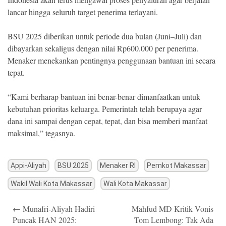
lancar hingga seluruh target penerima terlayani.
BSU 2025 diberikan untuk periode dua bulan (Juni–Juli) dan
dibayarkan sekaligus dengan nilai Rp600.000 per penerima.
Menaker menekankan pentingnya penggunaan bantuan ini secara
tepat.
“Kami berharap bantuan ini benar-benar dimanfaatkan untuk
kebutuhan prioritas keluarga. Pemerintah telah berupaya agar
dana ini sampai dengan cepat, tepat, dan bisa memberi manfaat
maksimal,” tegasnya.
Appi-Aliyah
BSU 2025
Menaker RI
Pemkot Makassar
Wakil Wali Kota Makassar
Wali Kota Makassar
Post
←
Munafri-Aliyah Hadiri
Mahfud MD Kritik Vonis
navigation
Puncak HAN 2025:
Tom Lembong: Tak Ada