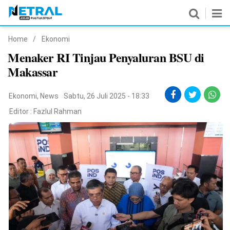
Home
/
Ekonomi
News
Menaker RI Tinjau Penyaluran BSU di
Makassar
Nasional
Pemerintahan
Ekonomi
,
News
Sabtu, 26 Juli 2025 - 18:33
Editor :
Fazlul Rahman
Politik
Hukrim
Pendidikan
Peristiwa
Olahraga