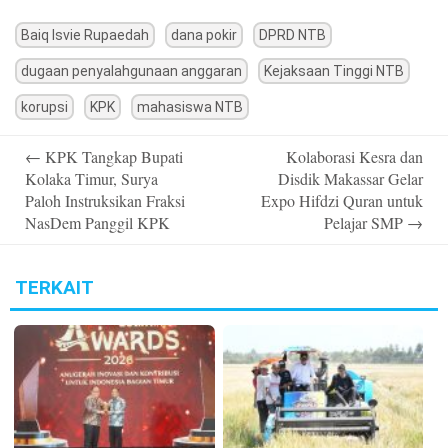
Baiq Isvie Rupaedah
dana pokir
DPRD NTB
dugaan penyalahgunaan anggaran
Kejaksaan Tinggi NTB
korupsi
KPK
mahasiswa NTB
Post
←
KPK Tangkap Bupati
Kolaborasi Kesra dan
navigation
Kolaka Timur, Surya
Disdik Makassar Gelar
Paloh Instruksikan Fraksi
Expo Hifdzi Quran untuk
NasDem Panggil KPK
Pelajar SMP
→
TERKAIT