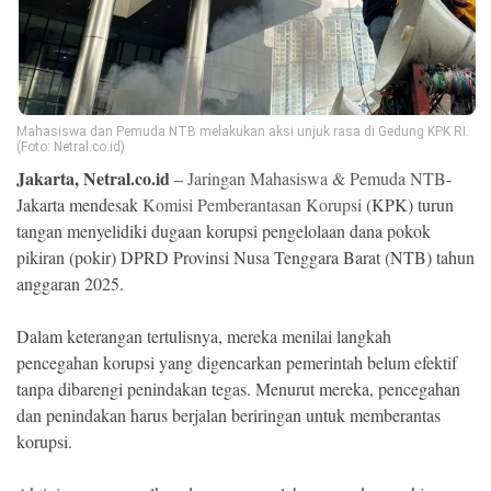
Ekonomi
Memori
Mahasiswa dan Pemuda NTB melakukan aksi unjuk rasa di Gedung KPK RI.
(Foto: Netral.co.id)
Jakarta, Netral.co.id
–
Jaringan Mahasiswa & Pemuda NTB
-
Jakarta mendesak
Komisi Pemberantasan Korupsi
(KPK) turun
tangan menyelidiki dugaan korupsi pengelolaan dana pokok
pikiran (pokir) DPRD Provinsi Nusa Tenggara Barat (NTB) tahun
anggaran 2025.
Dalam keterangan tertulisnya, mereka menilai langkah
©
Copyright
pencegahan korupsi yang digencarkan pemerintah belum efektif
2026
NETRAL
tanpa dibarengi penindakan tegas. Menurut mereka, pencegahan
.
dan penindakan harus berjalan beriringan untuk memberantas
All
Right
korupsi.
Reserved