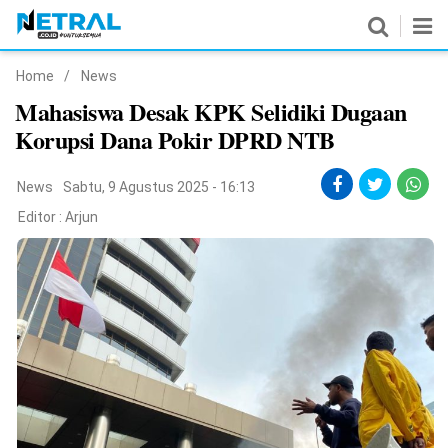
Home
/
News
News
Mahasiswa Desak KPK Selidiki Dugaan
Korupsi Dana Pokir DPRD NTB
Nasional
Pemerintahan
News
Sabtu, 9 Agustus 2025 - 16:13
Editor :
Arjun
Politik
Hukrim
Pendidikan
Peristiwa
Olahraga