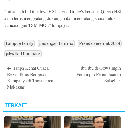
“Ini adalah bukti bahwa HSL special force’s bersama Queen HSL
akan terus menggalang dukungan dan mendulang suara untuk
kemenangan TSM-MO ,” tutupnya.
Lampoe family
pasangan tsm mo
Pilkada serentak 2024
pilwalkot Parepare
Post
←
Tanpa Kenal Cuaca,
Ibu-ibu di Gowa Ingin
navigation
Rezki Terus Bergerak
Pemimpin Perempuan di
Kampanye di Tamalanrea
Sulsel
→
Makassar
TERKAIT