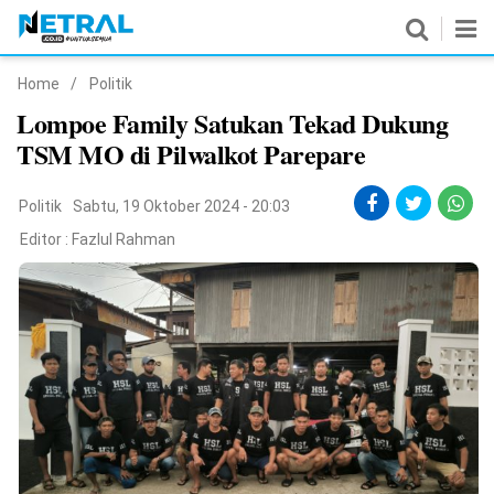
Home
/
Politik
News
Lompoe Family Satukan Tekad Dukung
TSM MO di Pilwalkot Parepare
Nasional
Pemerintahan
Politik
Sabtu, 19 Oktober 2024 - 20:03
Editor :
Fazlul Rahman
Politik
Hukrim
Pendidikan
Peristiwa
Olahraga