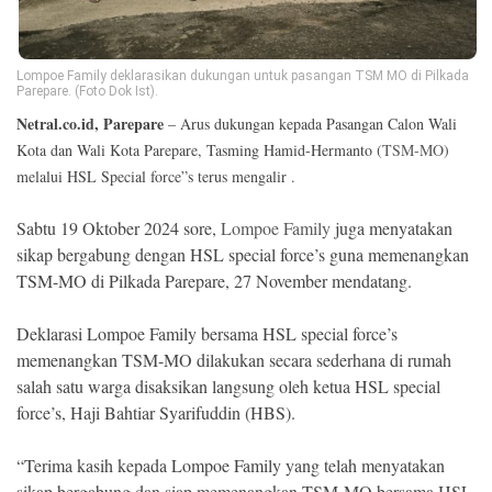
Ekonomi
Memori
Lompoe Family deklarasikan dukungan untuk pasangan TSM MO di Pilkada
Parepare. (Foto Dok Ist).
Netral.co.id, Parepare
– Arus dukungan kepada Pasangan Calon Wali
Kota dan Wali Kota Parepare, Tasming Hamid-Hermanto (
TSM-MO
)
melalui HSL Special force”s terus mengalir .
Sabtu 19 Oktober 2024 sore,
Lompoe Family
juga menyatakan
sikap bergabung dengan HSL special force’s guna memenangkan
TSM-MO di Pilkada Parepare, 27 November mendatang.
Deklarasi Lompoe Family bersama HSL special force’s
©
Copyright
memenangkan TSM-MO dilakukan secara sederhana di rumah
2026
salah satu warga disaksikan langsung oleh ketua HSL special
NETRAL
.
force’s, Haji Bahtiar Syarifuddin (HBS).
All
Right
Reserved
“Terima kasih kepada Lompoe Family yang telah menyatakan
sikap bergabung dan siap memenangkan TSM-MO bersama HSL