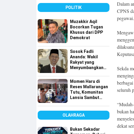
Bersih
Dalam ar
POLITIK
CPNS dan
pegawai
Muzakkir Aqil
Bocorkan Tugas
Mengawal
Khusus dari DPP
Demokrat
menggemb
dilaksan
Sosok Fadli
Keputusa
Ananda: Wakil
Rakyat yang
Menyumbangkan
Sekda me
Seluruh Gajinya
menginga
kepada Warga
Momen Haru di
berbagai
Kurang Mampu
Reses Mallarangan
seluruh 
Tutu, Komunitas
Lansia Sambut
dengan Yel-yel
“Mudah-m
Meriah
bukan ha
OLAHRAGA
menyeles
dekat se
Bukan Sekadar