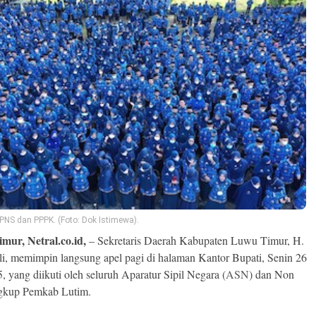
CPNS dan PPPK. (Foto: Dok Istimewa).
mur, Netral.co.id,
– Sekretaris Daerah Kabupaten Luwu Timur, H.
li, memimpin langsung apel pagi di halaman Kantor Bupati, Senin 26
, yang diikuti oleh seluruh Aparatur Sipil Negara (
ASN
) dan Non
gkup Pemkab Lutim.