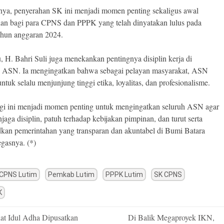
ya, penyerahan SK ini menjadi momen penting sekaligus awal
an bagi para CPNS dan PPPK yang telah dinyatakan lulus pada
tahun anggaran 2024.
u, H. Bahri Suli juga menekankan pentingnya disiplin kerja di
 ASN. Ia mengingatkan bahwa sebagai pelayan masyarakat, ASN
untuk selalu menjunjung tinggi etika, loyalitas, dan profesionalisme.
gi ini menjadi momen penting untuk mengingatkan seluruh ASN agar
jaga disiplin, patuh terhadap kebijakan pimpinan, dan turut serta
an pemerintahan yang transparan dan akuntabel di Bumi Batara
egasnya. (*)
CPNS Lutim
Pemkab Lutim
PPPK Lutim
SK CPNS
K
at Idul Adha Dipusatkan
Di Balik Megaproyek IKN,
n