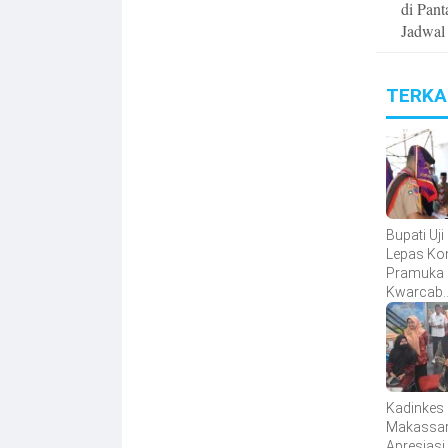
di Pan
Jadwal
TERKA
Bupati Uji
Lepas Ko
Pramuka
Kwarcab
Bantaeng
Jambore
Nasional 
Tahun 20
Kadinkes
Makassa
Apresiasi