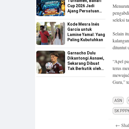
Turnamen, Bahari
Menurutn
Cup 2026 Jadi
Ajang Persatuan
pengabdi
dan Pencarian
seleksi 
Bakat Sepak Bola
Kode Mesra Inés
Sinjai
García untuk
Selain it
Lamine Yamal: Yang
Paling Kubutuhkan
kalangan
dituntut 
Garnacho Dulu
Dikantongi Asnawi,
“Apel pa
Sekarang Dibuat
terus men
Tak Berkutik oleh
Indonesia All Star
mewujudk
Guru,” t
ASN
SK PPP
Post
←
Shal
navigatio