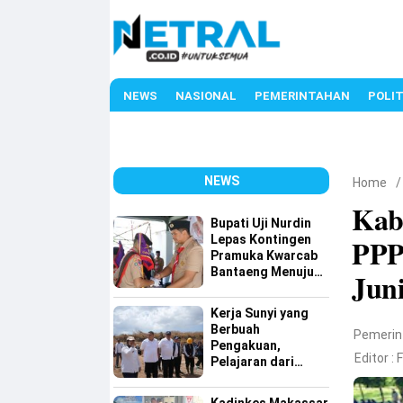
NEWS
NASIONAL
PEMERINTAHAN
POLIT
NEWS
Home
Kab
Bupati Uji Nurdin
Lepas Kontingen
PPP
Pramuka Kwarcab
Bantaeng Menuju
Jun
Jambore Nasional
XII Tahun 2026
Kerja Sunyi yang
Berbuah
Pemerin
Pengakuan,
Editor :
Pelajaran dari
Tamangapa