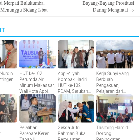
tai Merpati Bulukumba,
Bayang-Bayang Prostitusi
 Menunggu Sidang Isbat
Daring Mengintai
→
IT
 Nurdin
HUT ke-102
Appi-Aliyah
Kerja Sunyi yang
ntingen
Perumda Air
Kompak Hadiri
Berbuah
Minum Makassar,
HUT ke-102
Pengakuan,
Wali Kota Appi
PDAM, Serukan
Pelajaran dari
 Menuju
Apresiasi
Direksi Perkuat
Tamangapa
Komitmen
Pelayanan Air
XII
Tingkatkan
Bersih
26
Pelayanan Air
Bersih
Pelatihan
Sekda Jufri
Tasming Hamid
r
Parepare Keren
Rahman Buka
Dorong
Tahap II
Pemusatan
Peningkatan