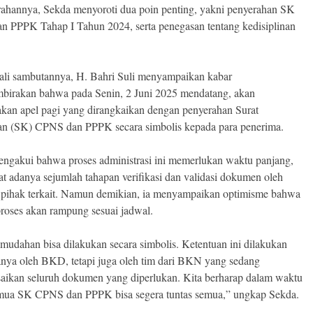
ahannya, Sekda menyoroti dua poin penting, yakni penyerahan SK
 PPPK Tahap I Tahun 2024, serta penegasan tentang kedisiplinan
.
i sambutannya, H. Bahri Suli menyampaikan kabar
irakan bahwa pada Senin, 2 Juni 2025 mendatang, akan
akan apel pagi yang dirangkaikan dengan penyerahan Surat
n (SK) CPNS dan PPPK secara simbolis kepada para penerima.
ngakui bahwa proses administrasi ini memerlukan waktu panjang,
t adanya sejumlah tahapan verifikasi dan validasi dokumen oleh
 pihak terkait. Namun demikian, ia menyampaikan optimisme bahwa
proses akan rampung sesuai jadwal.
udahan bisa dilakukan secara simbolis. Ketentuan ini dilakukan
nya oleh BKD, tetapi juga oleh tim dari BKN yang sedang
aikan seluruh dokumen yang diperlukan. Kita berharap dalam waktu
mua SK CPNS dan PPPK bisa segera tuntas semua,” ungkap Sekda.