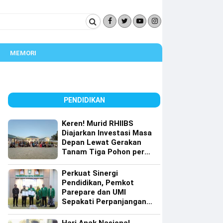
MEMORI
PENDIDIKAN
Keren! Murid RHIIBS
Diajarkan Investasi Masa
Depan Lewat Gerakan
Tanam Tiga Pohon per
Orang
Perkuat Sinergi
Pendidikan, Pemkot
Parepare dan UMI
Sepakati Perpanjangan
Kerja Sama Tri Dharma
Perguruan Tinggi