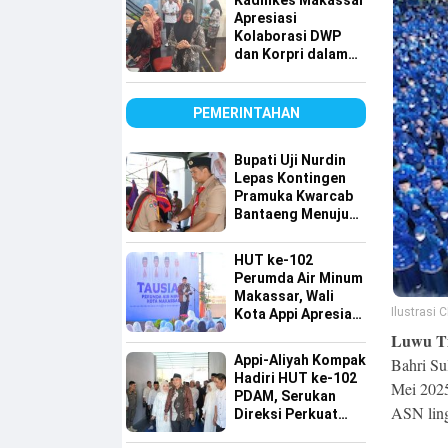
Kadinkes Makassar
Apresiasi
Kolaborasi DWP
dan Korpri dalam
Bakti Sosial Donor
Darah
PEMERINTAHAN
Bupati Uji Nurdin
Lepas Kontingen
Pramuka Kwarcab
Bantaeng Menuju
Jambore Nasional
XII Tahun 2026
HUT ke-102
Perumda Air Minum
Makassar, Wali
Ilustrasi 
Kota Appi Apresiasi
Komitmen
Luwu Ti
Tingkatkan
Appi-Aliyah Kompak
Bahri Su
Pelayanan Air
Hadiri HUT ke-102
Bersih
Mei 2025
PDAM, Serukan
ASN lin
Direksi Perkuat
Pelayanan Air