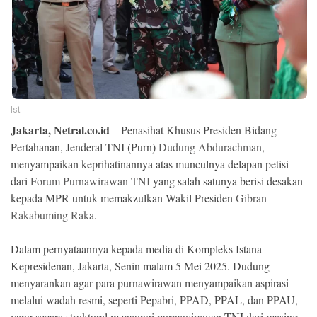
Ekonomi
Memori
Ist
Jakarta, Netral.co.id
– Penasihat Khusus Presiden Bidang
Pertahanan, Jenderal TNI (Purn)
Dudung Abdurachman
,
menyampaikan keprihatinannya atas munculnya delapan petisi
dari
Forum Purnawirawan TNI
yang salah satunya berisi desakan
kepada MPR untuk memakzulkan Wakil Presiden
Gibran
Rakabuming Raka
.
©
Copyright
2026
Dalam pernyataannya kepada media di Kompleks Istana
NETRAL
.
Kepresidenan, Jakarta, Senin malam 5 Mei 2025. Dudung
All
Right
menyarankan agar para purnawirawan menyampaikan aspirasi
Reserved
melalui wadah resmi, seperti Pepabri, PPAD, PPAL, dan PPAU,
yang secara struktural menaungi purnawirawan TNI dari masing-