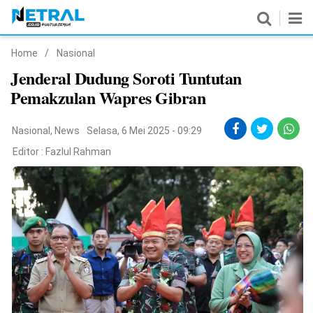
Home
/
Nasional
News
Jenderal Dudung Soroti Tuntutan
Pemakzulan Wapres Gibran
Nasional
Pemerintahan
Nasional
,
News
Selasa, 6 Mei 2025 - 09:29
Editor :
Fazlul Rahman
Politik
Hukrim
Pendidikan
Peristiwa
Olahraga