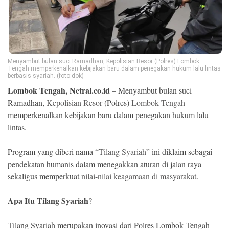
Ekonomi
Memori
Menyambut bulan suci Ramadhan, Kepolisian Resor (Polres) Lombok
Tengah memperkenalkan kebijakan baru dalam penegakan hukum lalu lintas
berbasis syariah. (foto:dok)
Lombok Tengah, Netral.co.id
– Menyambut bulan suci
Ramadhan,
Kepolisian Resor
(Polres)
Lombok Tengah
memperkenalkan kebijakan baru dalam penegakan hukum lalu
lintas.
Program yang diberi nama “
Tilang Syariah
” ini diklaim sebagai
©
pendekatan humanis dalam menegakkan aturan di jalan raya
Copyright
2026
sekaligus memperkuat
nilai-nilai keagamaan di masyarakat
.
NETRAL
.
All
Apa Itu Tilang Syariah
?
Right
Reserved
Tilang Syariah merupakan inovasi dari Polres Lombok Tengah