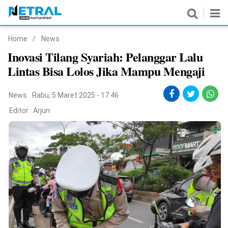
Home
/
News
News
Inovasi Tilang Syariah: Pelanggar Lalu
Lintas Bisa Lolos Jika Mampu Mengaji
Nasional
Pemerintahan
News
Rabu, 5 Maret 2025 - 17:46
Editor :
Arjun
Politik
Hukrim
Pendidikan
Peristiwa
Olahraga