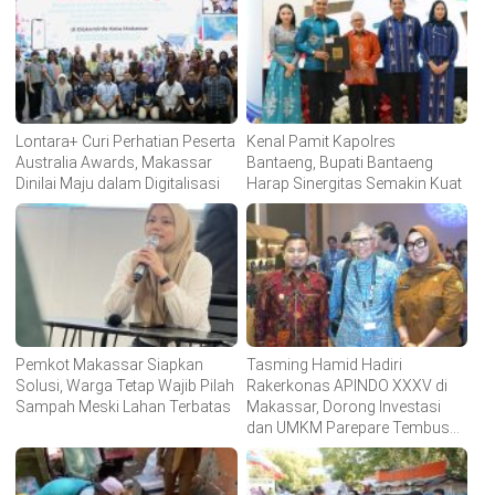
Lontara+ Curi Perhatian Peserta
Kenal Pamit Kapolres
Australia Awards, Makassar
Bantaeng, Bupati Bantaeng
Dinilai Maju dalam Digitalisasi
Harap Sinergitas Semakin Kuat
Pemkot Makassar Siapkan
Tasming Hamid Hadiri
Solusi, Warga Tetap Wajib Pilah
Rakerkonas APINDO XXXV di
Sampah Meski Lahan Terbatas
Makassar, Dorong Investasi
dan UMKM Parepare Tembus
Pasar Global