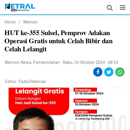
Home
/
Memori
News
HUT ke-355 Sulsel, Pemprov Adakan
Operasi Gratis untuk Celah Bibir dan
Nasional
Celah Lelangit
Pemerintahan
Memori
,
News
,
Pemerintahan
Rabu, 16 Oktober 2024 - 08:53
Politik
Hukrim
Editor :
Fazlul Rahman
Pendidikan
Peristiwa
Olahraga