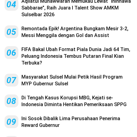
Aqilatul Munawwarah Memukau Lewat “Ininnawa
04
Sabbarae”, Raih Juara I Talent Show AMKM
Sulselbar 2026
Remontada Epik! Argentina Bungkam Mesir 3-2,
05
Messi Menggila dengan Gol dan Assist
FIFA Bakal Ubah Format Piala Dunia Jadi 64 Tim,
06
Peluang Indonesia Tembus Putaran Final Kian
Terbuka?
Masyarakat Sulsel Mulai Petik Hasil Program
07
MYP Gubernur Sulsel
Di Tengah Kasus Korupsi MBG, Kejati se-
08
Indonesia Diminta Hentikan Pemeriksaan SPPG
Ini Sosok Dibalik Lima Perusahaan Penerima
09
Reward Gubernur