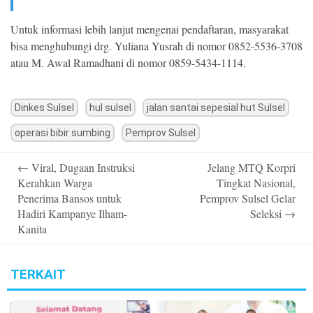
Untuk informasi lebih lanjut mengenai pendaftaran, masyarakat
bisa menghubungi drg. Yuliana Yusrah di nomor 0852-5536-3708
atau M. Awal Ramadhani di nomor 0859-5434-1114.
Dinkes Sulsel
hul sulsel
jalan santai sepesial hut Sulsel
operasi bibir sumbing
Pemprov Sulsel
Post
←
Viral, Dugaan Instruksi
Jelang MTQ Korpri
navigation
Kerahkan Warga
Tingkat Nasional,
Penerima Bansos untuk
Pemprov Sulsel Gelar
Hadiri Kampanye Ilham-
Seleksi
→
Kanita
TERKAIT