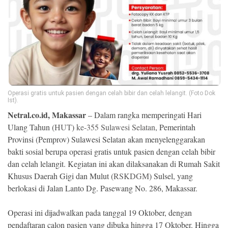
Ekonomi
Memori
Operasi gratis untuk pasien dengan celah bibir dan celah lelangit. (Foto Dok
Ist).
Netral.co.id, Makassar
– Dalam rangka memperingati Hari
Ulang Tahun (
HUT
)
ke-355 Sulawesi Selatan
, Pemerintah
Provinsi (Pemprov) Sulawesi Selatan akan menyelenggarakan
bakti sosial berupa operasi gratis untuk pasien dengan celah bibir
©
dan celah lelangit. Kegiatan ini akan dilaksanakan di Rumah Sakit
Copyright
2026
Khusus Daerah Gigi dan Mulut (
RSKDGM
) Sulsel, yang
NETRAL
.
berlokasi di Jalan Lanto Dg. Pasewang No. 286, Makassar.
All
Right
Reserved
Operasi ini dijadwalkan pada tanggal 19 Oktober, dengan
pendaftaran calon pasien yang dibuka hingga 17 Oktober. Hingga