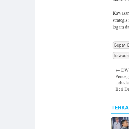
Kawasan 
strategis
logam da
Bupati 
kawasan
Post
←
DWP 
navigatio
Penceg
terhad
Beri D
TERKA