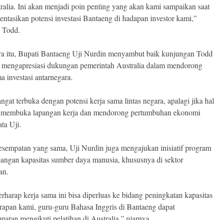
tralia. Ini akan menjadi poin penting yang akan kami sampaikan saat
ntasikan potensi investasi Bantaeng di hadapan investor kami,”
 Todd.
a itu, Bupati Bantaeng Uji Nurdin menyambut baik kunjungan Todd
 mengapresiasi dukungan pemerintah Australia dalam mendorong
a investasi antarnegara.
ngat terbuka dengan potensi kerja sama lintas negara, apalagi jika hal
t membuka lapangan kerja dan mendorong pertumbuhan ekonomi
ata Uji.
sempatan yang sama, Uji Nurdin juga mengajukan inisiatif program
ngan kapasitas sumber daya manusia, khususnya di sektor
an.
rharap kerja sama ini bisa diperluas ke bidang peningkatan kapasitas
rapan kami, guru-guru Bahasa Inggris di Bantaeng dapat
patan mengikuti pelatihan di Australia,” ujarnya.