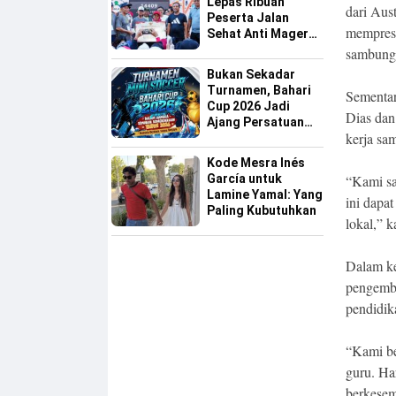
Lepas Ribuan
dari Aus
Peserta Jalan
memprese
Sehat Anti Mager
Harmoni
sambung
Kemanusiaan
Bukan Sekadar
Lintas Agama
Turnamen, Bahari
Sementar
Cup 2026 Jadi
Dias dan
Ajang Persatuan
kerja sam
dan Pencarian
Bakat Sepak Bola
Kode Mesra Inés
Sinjai
García untuk
“Kami sa
Lamine Yamal: Yang
ini dapa
Paling Kubutuhkan
lokal,” k
Dalam ke
pengemba
pendidik
“Kami be
guru. Ha
berkesem