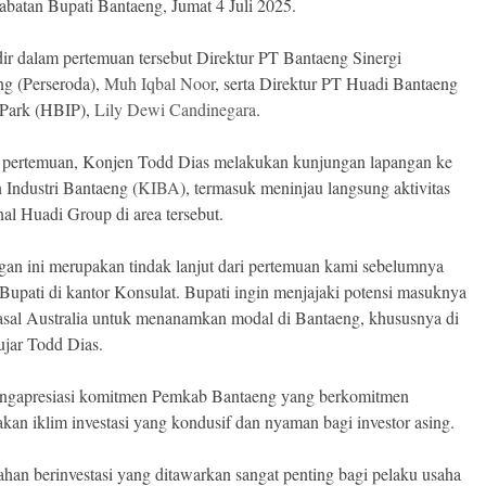
batan Bupati Bantaeng, Jumat 4 Juli 2025.
dir dalam pertemuan tersebut Direktur PT Bantaeng Sinergi
g (Perseroda),
Muh Iqbal Noor
, serta Direktur PT Huadi Bantaeng
 Park (HBIP),
Lily Dewi Candinegara
.
pertemuan, Konjen Todd Dias melakukan kunjungan lapangan ke
Industri Bantaeng (
KIBA
), termasuk meninjau langsung aktivitas
nal Huadi Group di area tersebut.
an ini merupakan tindak lanjut dari pertemuan kami sebelumnya
Bupati di kantor Konsulat. Bupati ingin menjajaki potensi masuknya
 asal Australia untuk menanamkan modal di Bantaeng, khususnya di
jar Todd Dias.
ngapresiasi komitmen Pemkab Bantaeng yang berkomitmen
kan iklim investasi yang kondusif dan nyaman bagi investor asing.
an berinvestasi yang ditawarkan sangat penting bagi pelaku usaha