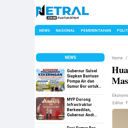
NEWS
NASIONAL
PEMERINTAHAN
POLIT
NEWS
Home
Hua
Gubernur Sulsel
Siapkan Bantuan
Mas
Pompa Air dan
Sumur Bor untuk
Wilayah Petanian
Ekonom
MYP Dorong
Editor :
Infrastruktur
Berkeadilan,
Gubernur Andi
Sudirman Raih
detiktimur Awards