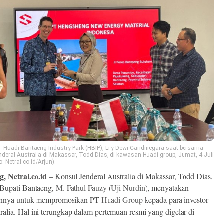
T Huadi Bantaeng Industry Park (HBIP), Lily Dewi Candinegara saat bersama
deral Australia di Makassar, Todd Dias, di kawasan Huadi group, Jumat, 4 Juli
: Netral.co.id/Arjun).
ng,
Netral.co.id
– Konsul Jenderal Australia di Makassar, Todd Dias,
Bupati Bantaeng,
M. Fathul Fauzy
(
Uji Nurdin
), menyatakan
nnya untuk mempromosikan PT
Huadi Group
kepada para investor
tralia. Hal ini terungkap dalam pertemuan resmi yang digelar di