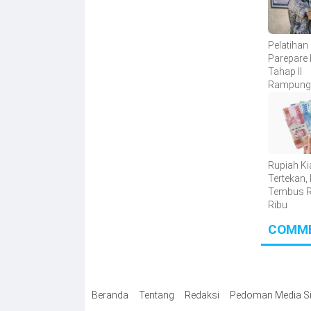
Pelatihan
Parepare 
Tahap II
Rampung,
Calon Pe
Baru Berh
Dilatih
Rupiah Ki
Tertekan,
Tembus 
Ribu
COMM
Beranda
Tentang
Redaksi
Pedoman Media Si