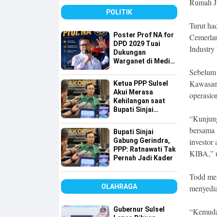
detiktimur Awards
Rumah Ja
POLITIK
Turut ha
Poster Prof NA for
Cemerlan
DPD 2029 Tuai
Industry
Dukungan
Warganet di Media
Sosial
Sebelum 
Kawasan 
Ketua PPP Sulsel
Akui Merasa
operasio
Kehilangan saat
Bupati Sinjai
“Kunjung
Gabung ke
Gerindra, Tapi…
bersama 
Bupati Sinjai
Gabung Gerindra,
investor
PPP: Ratnawati Tak
KIBA,” u
Pernah Jadi Kader
Todd me
OLAHRAGA
menyedia
Gubernur Sulsel
“Kemudah