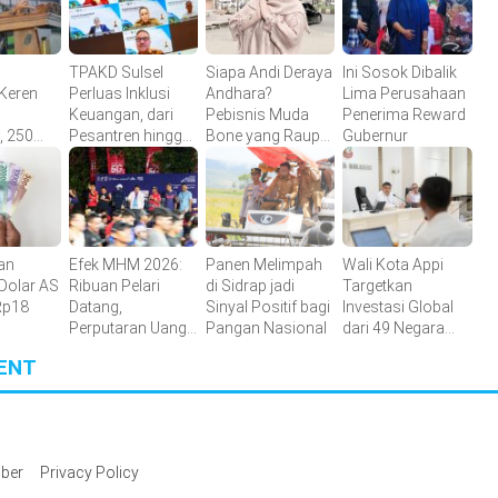
TPAKD Sulsel
Siapa Andi Deraya
Ini Sosok Dibalik
Keren
Perluas Inklusi
Andhara?
Lima Perusahaan
Keuangan, dari
Pebisnis Muda
Penerima Reward
 250
Pesantren hingga
Bone yang Raup
Gubernur
ngusaha
Petani Kakao
Omzet Puluhan
asil
Juta per Pekan
an
Efek MHM 2026:
Panen Melimpah
Wali Kota Appi
 Dolar AS
Ribuan Pelari
di Sidrap jadi
Targetkan
Rp18
Datang,
Sinyal Positif bagi
Investasi Global
Perputaran Uang
Pangan Nasional
dari 49 Negara
di Makassar
Masuk di
ENT
Meningkat
Makassar
ber
Privacy Policy