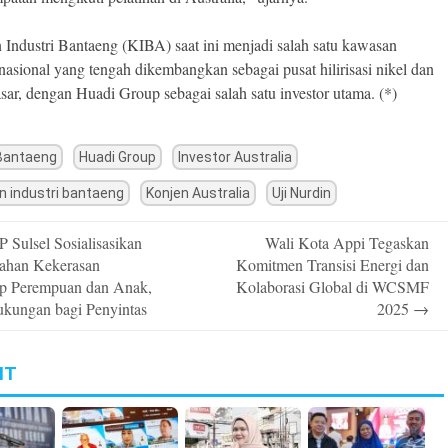
Industri Bantaeng (KIBA) saat ini menjadi salah satu kawasan
 nasional yang tengah dikembangkan sebagai pusat hilirisasi nikel dan
sar, dengan Huadi Group sebagai salah satu investor utama. (*)
Bantaeng
Huadi Group
Investor Australia
 industri bantaeng
Konjen Australia
Uji Nurdin
Sulsel Sosialisasikan
Wali Kota Appi Tegaskan
n
ahan Kekerasan
Komitmen Transisi Energi dan
ap Perempuan dan Anak,
Kolaborasi Global di WCSMF
ukungan bagi Penyintas
2025
→
IT