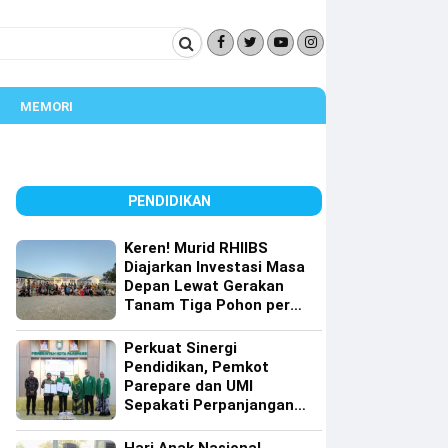
MEMORI
PENDIDIKAN
Keren! Murid RHIIBS
Diajarkan Investasi Masa
Depan Lewat Gerakan
Tanam Tiga Pohon per
Orang
Perkuat Sinergi
Pendidikan, Pemkot
Parepare dan UMI
Sepakati Perpanjangan
Kerja Sama Tri Dharma
Perguruan Tinggi