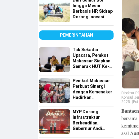
Dari Sumur Bor
hingga Mesin
Berbasis HP, Sidrap
Dorong Inovasi
Pertanian
PEMERINTAHAN
Tak Sekadar
Upacara, Pemkot
Makassar Siapkan
Semarak HUT Ke-
81 RI di 15
Kecamatan
Pemkot Makassar
Perkuat Sinergi
dengan Kemenaker
Direktur P
Hadirkan
Konsul Jen
2025. (Foto
Kesempatan Kerja
yang Inklusif dan
Bantae
MYP Dorong
Berkeadilan
Infrastruktur
bersama 
Berkeadilan,
komitme
Gubernur Andi
asal Aus
Sudirman Raih