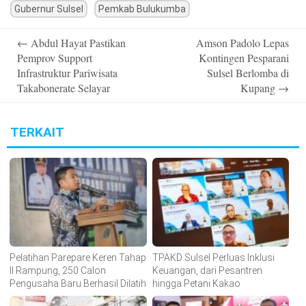
Gubernur Sulsel
Pemkab Bulukumba
Post
←
Abdul Hayat Pastikan
Amson Padolo Lepas
navigation
Pemprov Support
Kontingen Pesparani
Infrastruktur Pariwisata
Sulsel Berlomba di
Takabonerate Selayar
Kupang
→
TERKAIT
Pelatihan Parepare Keren Tahap
TPAKD Sulsel Perluas Inklusi
II Rampung, 250 Calon
Keuangan, dari Pesantren
Pengusaha Baru Berhasil Dilatih
hingga Petani Kakao