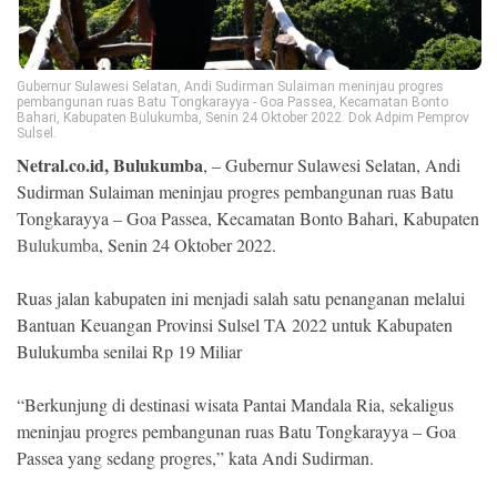
Ekonomi
Memori
Gubernur Sulawesi Selatan, Andi Sudirman Sulaiman meninjau progres
pembangunan ruas Batu Tongkarayya - Goa Passea, Kecamatan Bonto
Bahari, Kabupaten Bulukumba, Senin 24 Oktober 2022. Dok Adpim Pemprov
Sulsel.
Netral.co.id, Bulukumba
, – Gubernur Sulawesi Selatan, Andi
Sudirman Sulaiman meninjau progres pembangunan ruas Batu
Tongkarayya – Goa Passea, Kecamatan Bonto Bahari, Kabupaten
Bulukumba
, Senin 24 Oktober 2022.
Ruas jalan kabupaten ini menjadi salah satu penanganan melalui
Bantuan Keuangan Provinsi Sulsel TA 2022 untuk Kabupaten
©
Bulukumba senilai Rp 19 Miliar
Copyright
2026
NETRAL
“Berkunjung di destinasi wisata Pantai Mandala Ria, sekaligus
.
All
meninjau progres pembangunan ruas Batu Tongkarayya – Goa
Right
Reserved
Passea yang sedang progres,” kata Andi Sudirman.