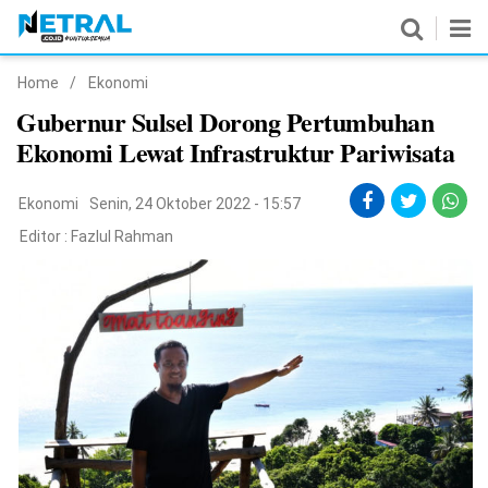
Home
/
Ekonomi
News
Gubernur Sulsel Dorong Pertumbuhan
Ekonomi Lewat Infrastruktur Pariwisata
Nasional
Pemerintahan
Ekonomi
Senin, 24 Oktober 2022 - 15:57
Editor :
Fazlul Rahman
Politik
Hukrim
Pendidikan
Peristiwa
Olahraga