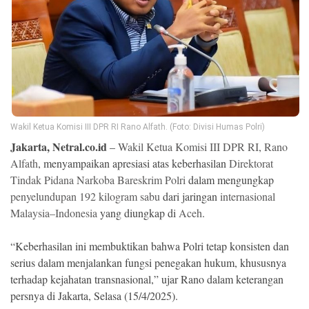
Ekonomi
Memori
Wakil Ketua Komisi III DPR RI Rano Alfath. (Foto: Divisi Humas Polri)
Jakarta, Netral.co.id
–
Wakil Ketua Komisi III DPR RI
,
Rano
Alfath
, menyampaikan apresiasi atas keberhasilan
Direktorat
Tindak Pidana Narkoba Bareskrim Polri
dalam mengungkap
penyelundupan 192 kilogram sabu
dari jaringan
internasional
Malaysia–Indonesia
yang diungkap di
Aceh
.
©
Copyright
2026
NETRAL
“Keberhasilan ini membuktikan bahwa Polri tetap konsisten dan
.
All
serius dalam menjalankan fungsi penegakan hukum, khususnya
Right
terhadap kejahatan transnasional,” ujar Rano dalam keterangan
Reserved
persnya di Jakarta, Selasa (15/4/2025).