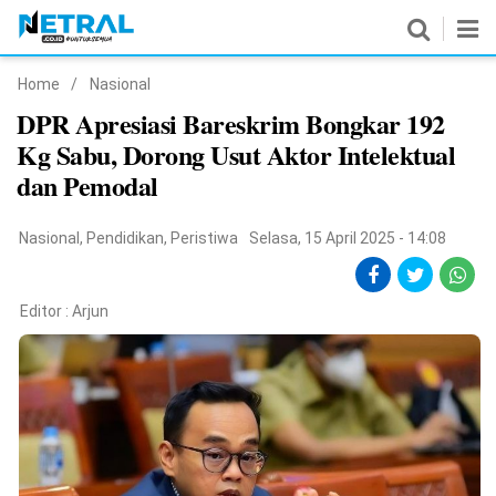
Home
/
Nasional
News
DPR Apresiasi Bareskrim Bongkar 192
Kg Sabu, Dorong Usut Aktor Intelektual
Nasional
dan Pemodal
Pemerintahan
Nasional
,
Pendidikan
,
Peristiwa
Selasa, 15 April 2025 - 14:08
Politik
Hukrim
Editor :
Arjun
Pendidikan
Peristiwa
Olahraga