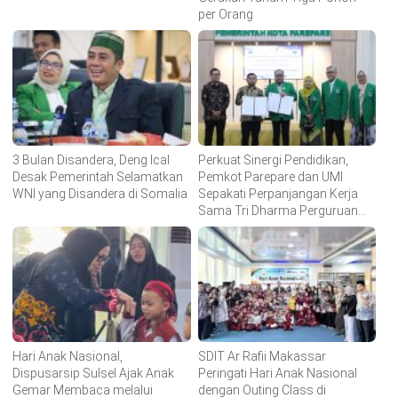
per Orang
3 Bulan Disandera, Deng Ical
Perkuat Sinergi Pendidikan,
Desak Pemerintah Selamatkan
Pemkot Parepare dan UMI
WNI yang Disandera di Somalia
Sepakati Perpanjangan Kerja
Sama Tri Dharma Perguruan
Tinggi
Hari Anak Nasional,
SDIT Ar Rafii Makassar
Dispusarsip Sulsel Ajak Anak
Peringati Hari Anak Nasional
Gemar Membaca melalui
dengan Outing Class di