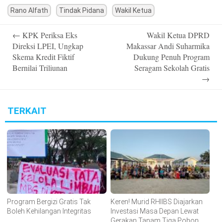
Rano Alfath
Tindak Pidana
Wakil Ketua
Post
←
KPK Periksa Eks
Wakil Ketua DPRD
navigation
Direksi LPEI, Ungkap
Makassar Andi Suharmika
Skema Kredit Fiktif
Dukung Penuh Program
Bernilai Triliunan
Seragam Sekolah Gratis
→
TERKAIT
Program Bergizi Gratis Tak
Keren! Murid RHIIBS Diajarkan
Boleh Kehilangan Integritas
Investasi Masa Depan Lewat
Gerakan Tanam Tiga Pohon