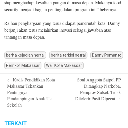
siap menghadapi kesulitan pangan di masa depan. Makanya food
security menjadi bagian penting dalam program ini,” bebernya.
Raihan penghargaan yang terus didapat pemerintah kota, Danny
berjanji akan terus melahirkan inovasi sebagai jawaban atas
tantangan masa depan.
berita kejadian nertal
berita terkini netral
Danny Pomanto
Pemkot Makassar
Wali Kota Makassar
Post
←
Kadis Pendidikan Kota
Soal Anggota Satpol PP
navigation
Makassar Tekankan
Ditangkap Narkoba,
Pentingnya
Pemprov Sulsel: Tidak
Pendampingan Anak Usia
Ditolerir Pasti Dipecat
→
Sekolah
TERKAIT