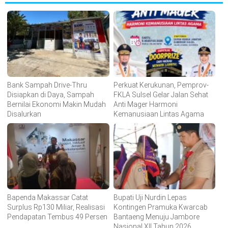
Bank Sampah Drive-Thru
Perkuat Kerukunan, Pemprov-
Disiapkan di Daya, Sampah
FKLA Sulsel Gelar Jalan Sehat
Bernilai Ekonomi Makin Mudah
Anti Mager Harmoni
Disalurkan
Kemanusiaan Lintas Agama
Bapenda Makassar Catat
Bupati Uji Nurdin Lepas
Surplus Rp130 Miliar, Realisasi
Kontingen Pramuka Kwarcab
Pendapatan Tembus 49 Persen
Bantaeng Menuju Jambore
Nasional XII Tahun 2026