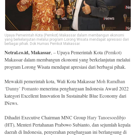
Ekonomi
Memori
Upaya Pemerintah Kota (Pemkot) Makassar dalam membangun ekonomi
yang berkelanjutan melalui program Lorong Wisata mendapat apresiasi dari
berbagai pihak. Dok Humas Pemkot Makassar.
Netral.co.id, Makassar
, – Upaya Pemerintah Kota (
Pemkot
)
Makassar dalam membangun ekonomi yang berkelanjutan melalui
program Lorong Wisata mendapat apresiasi dari berbagai pihak.
Mewakili pemerintah kota, Wali Kota Makassar
Moh Ramdhan
‘Danny’ Pomanto
menerima penghargaan Indonesia Award 2022
©
kategori Excellent Innovation In Sustainable Blue Economy dari
Copyright
2026
INews.
NETRAL
.
All
Dihadiri Executive Chairman MNC Group
Hary Tanoesoedibjo
Right
Reserved
(HT), Menteri Pertahanan Prabowo Subianto, dan sejumlah kepala
daerah di Indonesia, penyerahan penghargaan ini berlangsung di