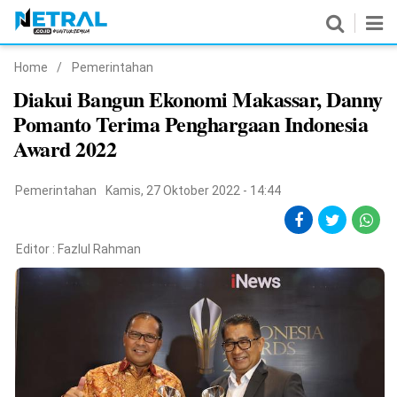
Home
/
Pemerintahan
News
Diakui Bangun Ekonomi Makassar, Danny
Pomanto Terima Penghargaan Indonesia
Nasional
Award 2022
Pemerintahan
Pemerintahan
Kamis, 27 Oktober 2022 - 14:44
Politik
Hukrim
Editor :
Fazlul Rahman
Pendidikan
Peristiwa
Olahraga