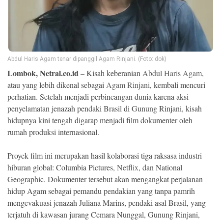
Ekonomi
Memori
Abdul Haris Agam tenar dipanggil Agam Rinjani. (Foto: dok)
Lombok, Netral.co.id
– Kisah keberanian
Abdul Haris Agam
,
atau yang lebih dikenal sebagai
Agam Rinjani
, kembali mencuri
perhatian. Setelah menjadi perbincangan dunia karena aksi
penyelamatan jenazah pendaki Brasil di Gunung Rinjani, kisah
hidupnya kini tengah digarap menjadi film dokumenter oleh
rumah produksi internasional.
©
Proyek film ini merupakan hasil kolaborasi tiga raksasa industri
Copyright
2026
hiburan global: Columbia Pictures,
Netflix
, dan National
NETRAL
Geographic. Dokumenter tersebut akan mengangkat perjalanan
.
All
hidup Agam sebagai pemandu pendakian yang tanpa pamrih
Right
Reserved
mengevakuasi jenazah Juliana Marins, pendaki asal Brasil, yang
terjatuh di kawasan jurang Cemara Nunggal, Gunung Rinjani,