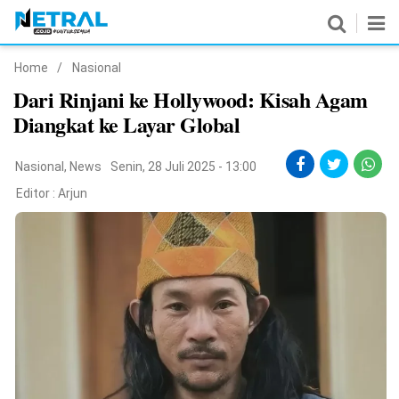
Home
/
Nasional
News
Dari Rinjani ke Hollywood: Kisah Agam
Diangkat ke Layar Global
Nasional
Pemerintahan
Nasional
,
News
Senin, 28 Juli 2025 - 13:00
Editor :
Arjun
Politik
Hukrim
Pendidikan
Peristiwa
Olahraga