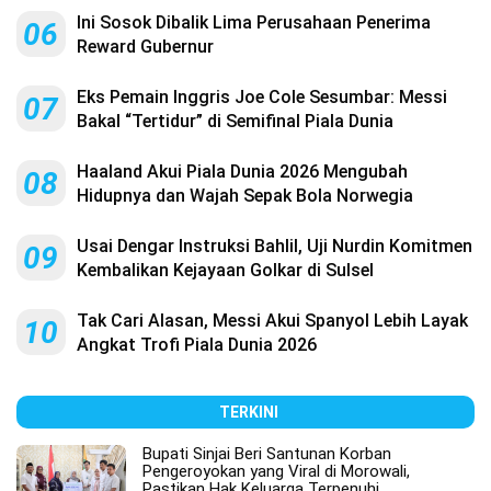
Ini Sosok Dibalik Lima Perusahaan Penerima
06
Reward Gubernur
Eks Pemain Inggris Joe Cole Sesumbar: Messi
07
Bakal “Tertidur” di Semifinal Piala Dunia
Haaland Akui Piala Dunia 2026 Mengubah
08
Hidupnya dan Wajah Sepak Bola Norwegia
Usai Dengar Instruksi Bahlil, Uji Nurdin Komitmen
09
Kembalikan Kejayaan Golkar di Sulsel
Tak Cari Alasan, Messi Akui Spanyol Lebih Layak
10
Angkat Trofi Piala Dunia 2026
TERKINI
Bupati Sinjai Beri Santunan Korban
Pengeroyokan yang Viral di Morowali,
Pastikan Hak Keluarga Terpenuhi