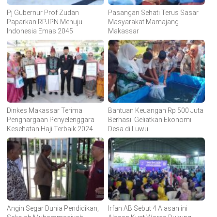
Pj Gubernur Prof Zudan
Pasangan Sehati Terus Sasar
Paparkan RPJPN Menuju
Masyarakat Mamajang
Indonesia Emas 2045
Makassar
Dinkes Makassar Terima
Bantuan Keuangan Rp 500 Juta
Penghargaan Penyelenggara
Berhasil Geliatkan Ekonomi
Kesehatan Haji Terbaik 2024
Desa di Luwu
Angin Segar Dunia Pendidikan,
Irfan AB Sebut 4 Alasan ini