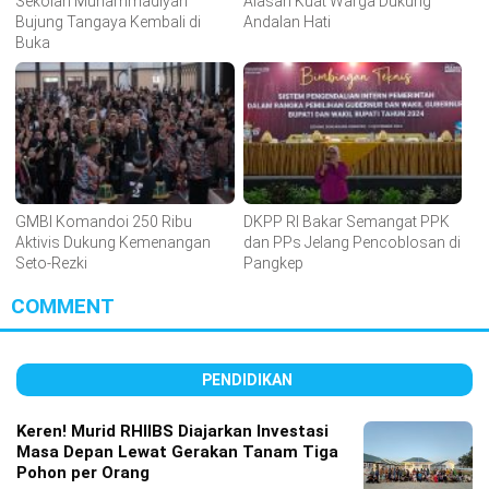
Sekolah Muhammadiyah
Alasan Kuat Warga Dukung
Bujung Tangaya Kembali di
Andalan Hati
Buka
GMBI Komandoi 250 Ribu
DKPP RI Bakar Semangat PPK
Aktivis Dukung Kemenangan
dan PPs Jelang Pencoblosan di
Seto-Rezki
Pangkep
COMMENT
PENDIDIKAN
Keren! Murid RHIIBS Diajarkan Investasi
Masa Depan Lewat Gerakan Tanam Tiga
Pohon per Orang