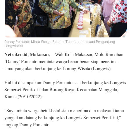
Ekonomi
Memori
Danny Pomanto Minta Warga Bersiap Terima dan Layani Pengunjung
Longwis/Ist
Netral.co.id, Makassar,
– Wali Kota Makassar, Moh. Ramdhan
‘Danny’ Pomanto meminta warga benar-benar siap menerima
tamu yang akan berkunjung ke Lorong Wisata (Longwis).
Hal ini disampaikan Danny Pomanto saat berkunjung ke Longwis
Somerset Perak di Jalan Borong Raya, Kecamatan Manggala,
©
Copyright
Kamis (20/10/2022).
2026
NETRAL
.
“Saya minta warga betul-betul siap menerima dan melayani tamu
All
Right
yang akan datang berkunjung ke Longwis Somerset Perak ini,”
Reserved
ungkap Danny Pomanto.