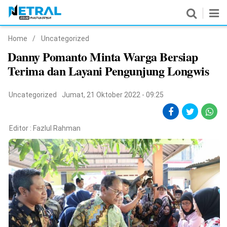
Home
/
Uncategorized
News
Danny Pomanto Minta Warga Bersiap
Terima dan Layani Pengunjung Longwis
Nasional
Pemerintahan
Uncategorized
Jumat, 21 Oktober 2022 - 09:25
Politik
Editor :
Fazlul Rahman
Hukrim
Pendidikan
Peristiwa
Olahraga