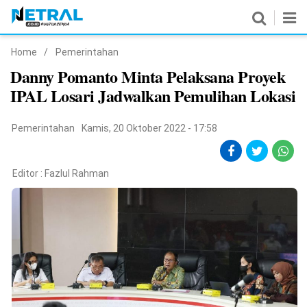
Home
/
Pemerintahan
News
Danny Pomanto Minta Pelaksana Proyek
IPAL Losari Jadwalkan Pemulihan Lokasi
Nasional
Pemerintahan
Pemerintahan
Kamis, 20 Oktober 2022 - 17:58
Politik
Editor :
Fazlul Rahman
Hukrim
Pendidikan
Peristiwa
Olahraga