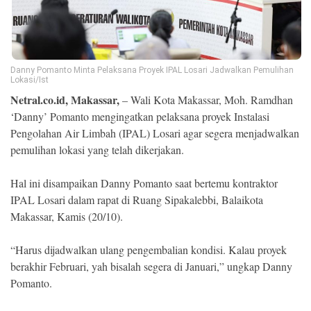
Ekonomi
Memori
Danny Pomanto Minta Pelaksana Proyek IPAL Losari Jadwalkan Pemulihan
Lokasi/Ist
Netral.co.id, Makassar,
– Wali Kota Makassar, Moh. Ramdhan
‘Danny’ Pomanto mengingatkan pelaksana proyek Instalasi
Pengolahan Air Limbah (IPAL) Losari agar segera menjadwalkan
pemulihan lokasi yang telah dikerjakan.
Hal ini disampaikan Danny Pomanto saat bertemu kontraktor
IPAL Losari dalam rapat di Ruang Sipakalebbi, Balaikota
©
Makassar, Kamis (20/10).
Copyright
2026
NETRAL
“Harus dijadwalkan ulang pengembalian kondisi. Kalau proyek
.
All
berakhir Februari, yah bisalah segera di Januari,” ungkap Danny
Right
Pomanto.
Reserved