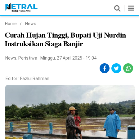
Home
/
News
News
Curah Hujan Tinggi, Bupati Uji Nurdin
Instruksikan Siaga Banjir
Nasional
Pemerintahan
News
,
Peristiwa
Minggu, 27 April 2025 - 19:04
Politik
Editor :
Fazlul Rahman
Hukrim
Pendidikan
Peristiwa
Olahraga