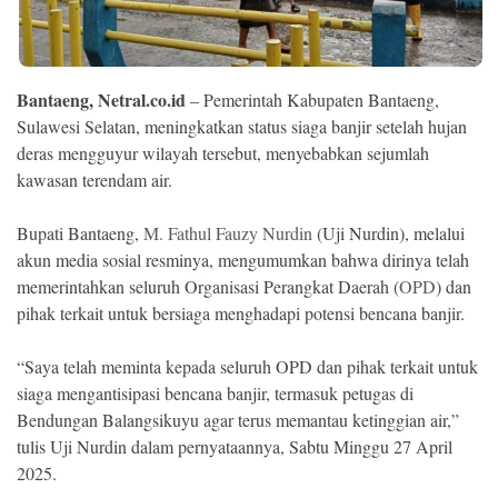
Ekonomi
Memori
Bantaeng, Netral.co.id
– Pemerintah Kabupaten Bantaeng,
Sulawesi Selatan, meningkatkan status siaga banjir setelah hujan
deras mengguyur wilayah tersebut, menyebabkan sejumlah
kawasan terendam air.
Bupati Bantaeng,
M. Fathul Fauzy Nurdin
(Uji Nurdin), melalui
akun media sosial resminya, mengumumkan bahwa dirinya telah
memerintahkan seluruh Organisasi Perangkat Daerah (
OPD
) dan
pihak terkait untuk bersiaga menghadapi potensi bencana banjir.
©
Copyright
“Saya telah meminta kepada seluruh OPD dan pihak terkait untuk
2026
NETRAL
siaga mengantisipasi bencana banjir, termasuk petugas di
.
Bendungan Balangsikuyu agar terus memantau ketinggian air,”
All
Right
tulis Uji Nurdin dalam pernyataannya, Sabtu Minggu 27 April
Reserved
2025.