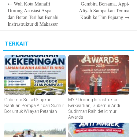
Post
←
Wali Kota Munafri
Gembira Bersama, Appi-
navigation
Dorong Asosiasi Aspal
Aliyah Sampaikan Terima
dan Beton Terlibat Benahi
Kasih ke Tim Pejuang
→
Insfrastruktur di Makassar
TERKAIT
Gubernur Sulsel Siapkan
MYP Dorong Infrastruktur
Bantuan Pompa Air dan Sumur
Berkeadilan, Gubernur Andi
Bor untuk Wilayah Petanian
Sudirman Raih detiktimur
Awards