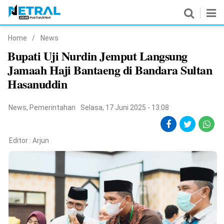
Home
/
News
News
Bupati Uji Nurdin Jemput Langsung
Jamaah Haji Bantaeng di Bandara Sultan
Nasional
Hasanuddin
Pemerintahan
News
,
Pemerintahan
Selasa, 17 Juni 2025 - 13:08
Politik
Hukrim
Editor :
Arjun
Pendidikan
Peristiwa
Olahraga