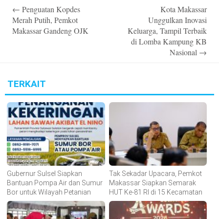
Post
←
Penguatan Kopdes
Kota Makassar
navigation
Merah Putih, Pemkot
Unggulkan Inovasi
Makassar Gandeng OJK
Keluarga, Tampil Terbaik
di Lomba Kampung KB
Nasional
→
TERKAIT
Gubernur Sulsel Siapkan
Tak Sekadar Upacara, Pemkot
Bantuan Pompa Air dan Sumur
Makassar Siapkan Semarak
Bor untuk Wilayah Petanian
HUT Ke-81 RI di 15 Kecamatan