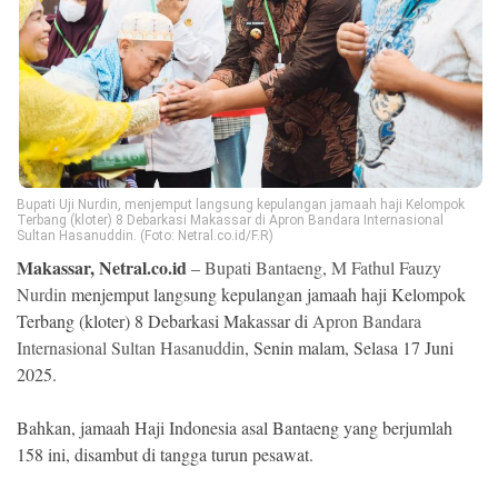
Ekonomi
Memori
Bupati Uji Nurdin, menjemput langsung kepulangan jamaah haji Kelompok
Terbang (kloter) 8 Debarkasi Makassar di Apron Bandara Internasional
Sultan Hasanuddin. (Foto: Netral.co.id/F.R)
Makassar, Netral.co.id
–
Bupati Bantaeng
,
M Fathul Fauzy
Nurdin
menjemput langsung kepulangan jamaah haji Kelompok
Terbang (kloter) 8 Debarkasi Makassar di
Apron Bandara
©
Internasional Sultan Hasanuddin
, Senin malam, Selasa 17 Juni
Copyright
2025.
2026
NETRAL
.
All
Bahkan, jamaah Haji Indonesia asal Bantaeng yang berjumlah
Right
Reserved
158 ini, disambut di tangga turun pesawat.