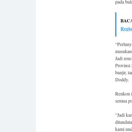
pada bul
BAC
Regio
“Perluny
masukan-
Jadi renc
Provinsi
banjir, t
Doddy.
Renkon i
semua po
“Jadi ka
ditandat
kami und