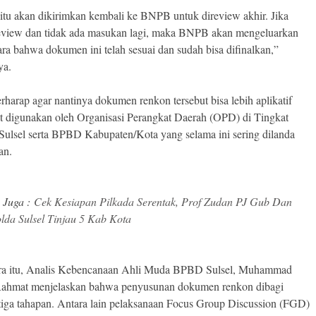
 itu akan dikirimkan kembali ke BNPB untuk direview akhir. Jika
review dan tidak ada masukan lagi, maka BNPB akan mengeluarkan
cara bahwa dokumen ini telah sesuai dan sudah bisa difinalkan,”
ya.
erharap agar nantinya dokumen renkon tersebut bisa lebih aplikatif
t digunakan oleh Organisasi Perangkat Daerah (OPD) di Tingkat
 Sulsel serta BPBD Kabupaten/Kota yang selama ini sering dilanda
an.
 Juga :
Cek Kesiapan Pilkada Serentak, Prof Zudan PJ Gub Dan
lda Sulsel Tinjau 5 Kab Kota
ra itu, Analis Kebencanaan Ahli Muda BPBD Sulsel, Muhammad
ahmat menjelaskan bahwa penyusunan dokumen renkon dibagi
tiga tahapan. Antara lain pelaksanaan Focus Group Discussion (FGD)