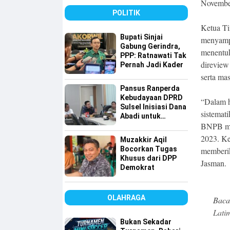
Sulsel
Novembe
POLITIK
Ketua T
Bupati Sinjai
menyampa
Gabung Gerindra,
menentuka
PPP: Ratnawati Tak
direview
Pernah Jadi Kader
serta ma
Pansus Ranperda
Kebudayaan DPRD
“Dalam h
Sulsel Inisiasi Dana
sistemat
Abadi untuk
BNPB men
Pelestarian Budaya
2023. Ke
Muzakkir Aqil
Bocorkan Tugas
memberik
Khusus dari DPP
Jasman.
Demokrat
OLAHRAGA
Baca
Lati
Bukan Sekadar