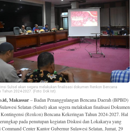
insi Sulsel akan segera melakukan finalisasi dokumen Renkon Bencana
 Tahun 2024-2027. (Foto: Dok Ist).
o.id, Makassar
– Badan Penanggulangan Bencana Daerah (BPBD)
 Sulawesi Selatan (Sulsel) akan segera melakukan finalisasi Dokumen
Kontingensi (
Renkon
) Bencana Kekeringan Tahun 2024-2027. Hal
 terungkap pada penutupan kegiatan Diskusi dan Lokakarya yang
di Command Center Kantor Gubernur Sulawesi Selatan, Jumat, 29