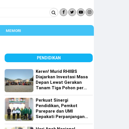
MEMORI
PENDIDIKAN
Keren! Murid RHIIBS
Diajarkan Investasi Masa
Depan Lewat Gerakan
Tanam Tiga Pohon per
Orang
Perkuat Sinergi
Pendidikan, Pemkot
Parepare dan UMI
Sepakati Perpanjangan
Kerja Sama Tri Dharma
Perguruan Tinggi