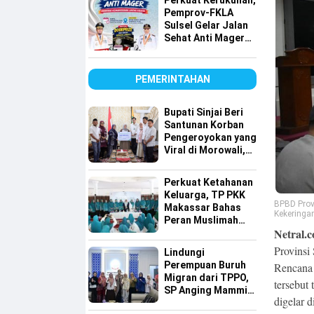
Perkuat Kerukunan,
Pemprov-FKLA
Sulsel Gelar Jalan
Sehat Anti Mager
Harmoni
Kemanusiaan
Lintas Agama
PEMERINTAHAN
Bupati Sinjai Beri
Santunan Korban
Pengeroyokan yang
Viral di Morowali,
Pastikan Hak
Keluarga Terpenuhi
Perkuat Ketahanan
Keluarga, TP PKK
BPBD Prov
Makassar Bahas
Kekeringan
Peran Muslimah
Netral.c
dan Pendidikan
Karakter
Provinsi
Lindungi
Perempuan Buruh
Rencana 
Migran dari TPPO,
tersebut
SP Anging Mammiri
digelar 
Dorong Perda di