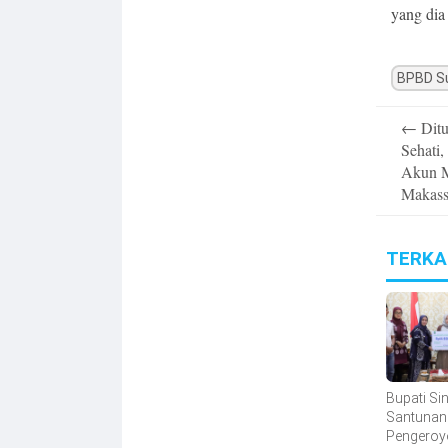
yang dia 
BPBD Su
Post
←
Ditu
navigatio
Sehati
Akun M
Makass
TERKA
Bupati Sin
Santunan
Pengeroy