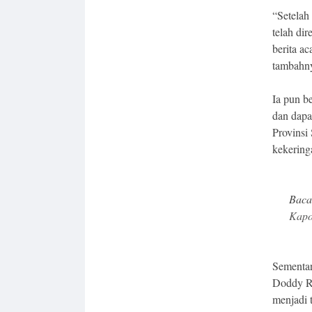
“Setelah
telah di
berita a
tambahn
Ia pun b
dan dapa
Provinsi
kekering
Baca
Kapo
Sementa
Doddy R
menjadi 