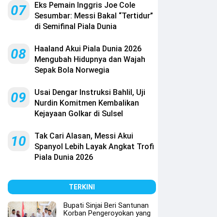
Eks Pemain Inggris Joe Cole
07
Sesumbar: Messi Bakal “Tertidur”
di Semifinal Piala Dunia
Haaland Akui Piala Dunia 2026
08
Mengubah Hidupnya dan Wajah
Sepak Bola Norwegia
Usai Dengar Instruksi Bahlil, Uji
09
Nurdin Komitmen Kembalikan
Kejayaan Golkar di Sulsel
Tak Cari Alasan, Messi Akui
10
Spanyol Lebih Layak Angkat Trofi
Piala Dunia 2026
TERKINI
Bupati Sinjai Beri Santunan
Korban Pengeroyokan yang