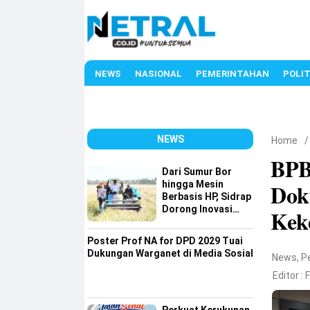
NEWS
NASIONAL
PEMERINTAHAN
POLIT
NEWS
Home
BPBD
Dari Sumur Bor
hingga Mesin
Dok
Berbasis HP, Sidrap
Dorong Inovasi
Kek
Pertanian
Poster Prof NA for DPD 2029 Tuai
Dukungan Warganet di Media Sosial
News
,
P
Editor :