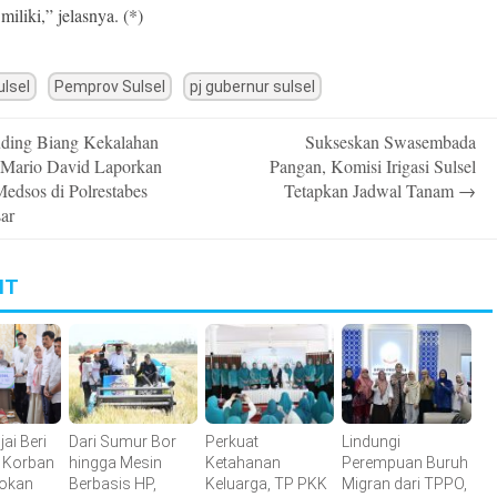
miliki,” jelasnya. (*)
lsel
Pemprov Sulsel
pj gubernur sulsel
ding Biang Kekalahan
Sukseskan Swasembada
n
, Mario David Laporkan
Pangan, Komisi Irigasi Sulsel
edsos di Polrestabes
Tetapkan Jadwal Tanam
→
ar
IT
jai Beri
Dari Sumur Bor
Perkuat
Lindungi
 Korban
hingga Mesin
Ketahanan
Perempuan Buruh
okan
Berbasis HP,
Keluarga, TP PKK
Migran dari TPPO,