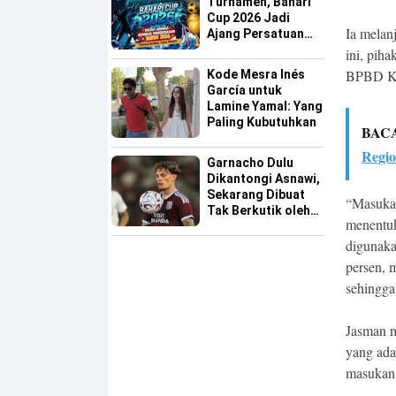
Turnamen, Bahari
Cup 2026 Jadi
Ia melan
Ajang Persatuan
dan Pencarian
ini, pih
Bakat Sepak Bola
BPBD Ka
Kode Mesra Inés
Sinjai
García untuk
Lamine Yamal: Yang
Paling Kubutuhkan
BAC
Regio
Garnacho Dulu
Dikantongi Asnawi,
Sekarang Dibuat
“Masukan
Tak Berkutik oleh
menentuk
Indonesia All Star
digunaka
persen, 
sehingga
Jasman 
yang ada
masukan 