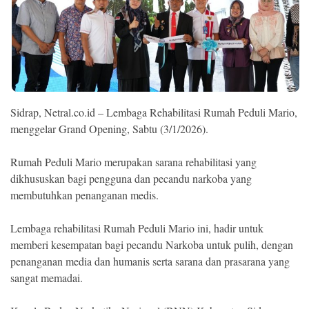
Ekonomi
Memori
Sidrap, Netral.co.id – Lembaga Rehabilitasi Rumah Peduli Mario,
menggelar Grand Opening, Sabtu (3/1/2026).
Rumah Peduli Mario merupakan sarana rehabilitasi yang
dikhususkan bagi pengguna dan pecandu narkoba yang
membutuhkan penanganan medis.
©
Copyright
Lembaga rehabilitasi Rumah Peduli Mario ini, hadir untuk
2026
NETRAL
memberi kesempatan bagi pecandu Narkoba untuk pulih, dengan
.
penanganan media dan humanis serta sarana dan prasarana yang
All
Right
sangat memadai.
Reserved