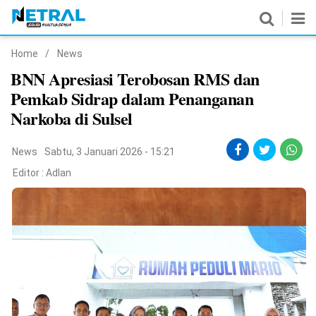
Home
/
News
News
BNN Apresiasi Terobosan RMS dan
Pemkab Sidrap dalam Penanganan
Nasional
Narkoba di Sulsel
Pemerintahan
News
Sabtu, 3 Januari 2026 - 15:21
Politik
Editor :
Adlan
Hukrim
Pendidikan
Peristiwa
Olahraga