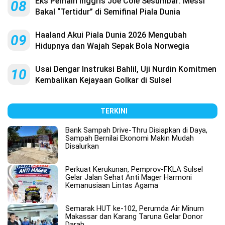
Eks Pemain Inggris Joe Cole Sesumbar: Messi
08
Bakal “Tertidur” di Semifinal Piala Dunia
Haaland Akui Piala Dunia 2026 Mengubah
09
Hidupnya dan Wajah Sepak Bola Norwegia
Usai Dengar Instruksi Bahlil, Uji Nurdin Komitmen
10
Kembalikan Kejayaan Golkar di Sulsel
TERKINI
Bank Sampah Drive-Thru Disiapkan di Daya,
Sampah Bernilai Ekonomi Makin Mudah
Disalurkan
Perkuat Kerukunan, Pemprov-FKLA Sulsel
Gelar Jalan Sehat Anti Mager Harmoni
Kemanusiaan Lintas Agama
Semarak HUT ke-102, Perumda Air Minum
Makassar dan Karang Taruna Gelar Donor
Darah