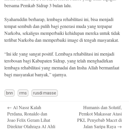
bersama Pemkab Sidrap 3 bulan lalu.
Syaharuddin berharap, lembaga rehabilitasi ini, bisa menjadi
tempat sembuh dan pulih bagi generasi muda yang terpapar
Narkoba, sekaligus memperbaiki kehidupan mereka untuk tidak
terlibat Narkoba dan memperbaiki image di tengah masyarakat.
“Ini ide yang sangat positif. Lembaga rehabilitasi ini menjadi
terobosan bagi Kabupaten Sidrap, yang telah menghadirkan
lembaga rehabilitasi yang memadai dan Insha Allah bermanfaat
bagi masyarakat banyak,” ujarnya.
bnn
rms
rusdi masse
Post
←
Al Nassr Kalah
Humanis dan Solutif,
navigation
Perdana, Ronaldo dan
Pemkot Makassar Atasi
Joao Felix Geram Lihat
PKL Penyebab Macet di
Direktur Olahraga Al Ahli
Jalan Saripa Raya
→