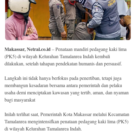
Ekonomi
Memori
Makassar, Netral.co.id
– Penataan mandiri pedagang kaki lima
(PK5) di wilayah Kelurahan Tamalanrea Indah kembali
dilakukan, setelah tahapan pendekatan humanis dan persuasif.
Langkah ini tidak hanya berfokus pada penertiban, tetapi juga
membangun kesadaran bersama antara pemerintah dan pelaku
usaha demi menciptakan kawasan yang tertib, aman, dan nyaman
©
Copyright
bagi masyarakat
2026
NETRAL
.
Inilah terlihat saat, Pemerintah Kota Makassar melalui Kecamatan
All
Right
Tamalanrea mengintensifkan penataan pedagang kaki lima (PK5)
Reserved
di wilayah Kelurahan Tamalanrea Indah.