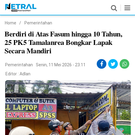
Home
/
Pemerintahan
News
Berdiri di Atas Fasum hingga 10 Tahun,
25 PK5 Tamalanrea Bongkar Lapak
Nasional
Secara Mandiri
Pemerintahan
Pemerintahan
Senin, 11 Mei 2026 - 23:11
Politik
Editor :
Adlan
Hukrim
Pendidikan
Peristiwa
Olahraga