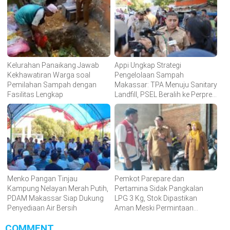
Kelurahan Panaikang Jawab
Appi Ungkap Strategi
Kekhawatiran Warga soal
Pengelolaan Sampah
Pemilahan Sampah dengan
Makassar: TPA Menuju Sanitary
Fasilitas Lengkap
Landfill, PSEL Beralih ke Perpres
109
Menko Pangan Tinjau
Pemkot Parepare dan
Kampung Nelayan Merah Putih,
Pertamina Sidak Pangkalan
PDAM Makassar Siap Dukung
LPG 3 Kg, Stok Dipastikan
Penyediaan Air Bersih
Aman Meski Permintaan
Meningkat
COMMENT