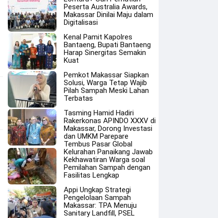
Peserta Australia Awards,
Makassar Dinilai Maju dalam
Digitalisasi
Kenal Pamit Kapolres
Bantaeng, Bupati Bantaeng
Harap Sinergitas Semakin
Kuat
Pemkot Makassar Siapkan
Solusi, Warga Tetap Wajib
Pilah Sampah Meski Lahan
Terbatas
Tasming Hamid Hadiri
Rakerkonas APINDO XXXV di
Makassar, Dorong Investasi
dan UMKM Parepare
Tembus Pasar Global
Kelurahan Panaikang Jawab
Kekhawatiran Warga soal
Pemilahan Sampah dengan
Fasilitas Lengkap
Appi Ungkap Strategi
Pengelolaan Sampah
Makassar: TPA Menuju
Sanitary Landfill, PSEL