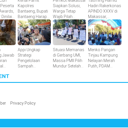
Curi
Kenal Pamit
Pemkot Makassar
Tasming Hamid
 Peserta
Kapolres
Siapkan Solusi,
Hadiri Rakerkonas
 Awards,
Bantaeng, Bupati
Warga Tetap
APINDO XXXV di
Dinilai
Bantaeng Harap
Wajib Pilah
Makassar,
am
Sinergitas
Sampah Meski
Dorong Investasi
si
Semakin Kuat
Lahan Terbatas
dan UMKM
Parepare Tembus
Pasar Global
n
Appi Ungkap
Situasi Memanas
Menko Pangan
g Jawab
Strategi
di Gerbang UMI,
Tinjau Kampung
iran
Pengelolaan
Massa PMII Pilih
Nelayan Merah
al
Sampah
Mundur Setelah
Putih, PDAM
n
Makassar: TPA
Warga Lakkang
Makassar Siap
ENT
dengan
Menuju Sanitary
Caddi
Dukung
 Lengkap
Landfill, PSEL
Berdatangan
Penyediaan Air
Beralih ke Perpres
Bersih
109
ber
Privacy Policy