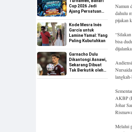
Turnamen, Bahari
Namun de
Cup 2026 Jadi
Ajang Persatuan
dahulu m
dan Pencarian
pijakan k
Bakat Sepak Bola
Kode Mesra Inés
Sinjai
García untuk
“Silakan 
Lamine Yamal: Yang
Paling Kubutuhkan
bisa dud
dijalank
Garnacho Dulu
Dikantongi Asnawi,
Audiensi
Sekarang Dibuat
Nursaida
Tak Berkutik oleh
Indonesia All Star
langkah-
Sementara
AKBP (Pu
Johar Sa
Rismawat
Melalui 