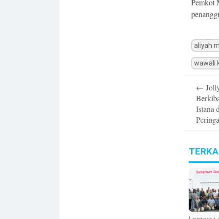
Pemkot 
penanggu
aliyah 
wawali 
Post
←
Joll
navigatio
Berkiba
Istana
Pering
TERKA