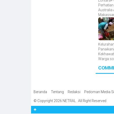
Lontara+ 
Perhatian
Australia
Makassar 
Maju dal
Digitalisa
Keluraha
Panaikan
Kekhawat
Warga so
Pemilaha
COMM
Sampah 
Fasilitas
Beranda
Tentang
Redaksi
Pedoman Media Si
© Copyright 2026 NETRAL . All Right Reserved