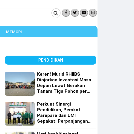
MEMORI
PENDIDIKAN
Keren! Murid RHIIBS
Diajarkan Investasi Masa
Depan Lewat Gerakan
Tanam Tiga Pohon per
Orang
Perkuat Sinergi
Pendidikan, Pemkot
Parepare dan UMI
Sepakati Perpanjangan
Kerja Sama Tri Dharma
Perguruan Tinggi