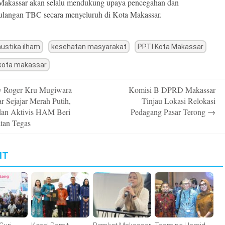
Makassar akan selalu mendukung upaya pencegahan dan
langan TBC secara menyeluruh di Kota Makassar.
mustika ilham
kesehatan masyarakat
PPTI Kota Makassar
kota makassar
y Roger Kru Mugiwara
Komisi B DPRD Makassar
n
r Sejajar Merah Putih,
Tinjau Lokasi Relokasi
 dan Aktivis HAM Beri
Pedagang Pasar Terong
→
atan Tegas
IT