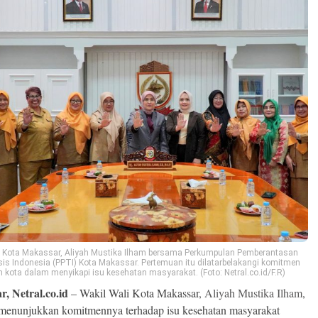
i Kota Makassar, Aliyah Mustika Ilham bersama Perkumpulan Pemberantasan
sis Indonesia (PPTI) Kota Makassar. Pertemuan itu dilatarbelakangi komitmen
 kota dalam menyikapi isu kesehatan masyarakat. (Foto: Netral.co.id/F.R)
, Netral.co.id
– Wakil Wali Kota Makassar,
Aliyah Mustika Ilham
,
menunjukkan komitmennya terhadap isu kesehatan masyarakat