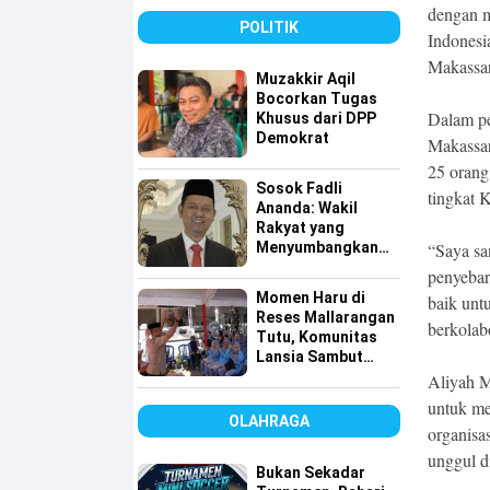
dengan m
POLITIK
Indonesi
Makassar
Muzakkir Aqil
Bocorkan Tugas
Dalam pe
Khusus dari DPP
Demokrat
Makassar
25 orang
Sosok Fadli
tingkat 
Ananda: Wakil
Rakyat yang
Menyumbangkan
“Saya sa
Seluruh Gajinya
penyebar
kepada Warga
Momen Haru di
baik unt
Kurang Mampu
Reses Mallarangan
berkolab
Tutu, Komunitas
Lansia Sambut
dengan Yel-yel
Aliyah M
Meriah
untuk me
OLAHRAGA
organisa
unggul d
Bukan Sekadar