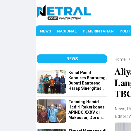
NEWS
NASIONAL
PEMERINTAHAN
POLIT
NEWS
Home
Ali
Kenal Pamit
Kapolres Bantaeng,
Lan
Bupati Bantaeng
Harap Sinergitas
TBC
Semakin Kuat
Tasming Hamid
Hadiri Rakerkonas
News
,
P
APINDO XXXV di
Editor :
A
Makassar, Dorong
Investasi dan
UMKM Parepare