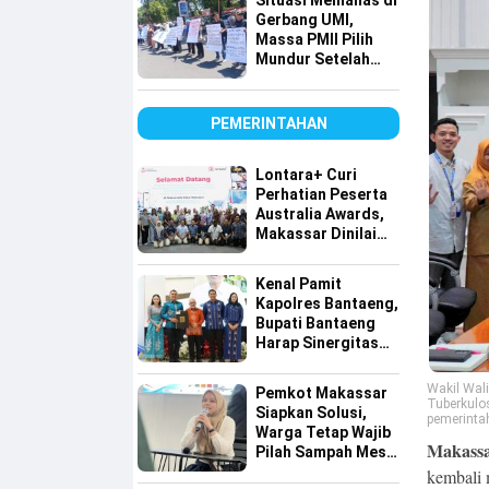
Situasi Memanas di
Tembus Pasar
Gerbang UMI,
Global
Massa PMII Pilih
Mundur Setelah
Warga Lakkang
Caddi Berdatangan
PEMERINTAHAN
Lontara+ Curi
Perhatian Peserta
Australia Awards,
Makassar Dinilai
Maju dalam
Digitalisasi
Kenal Pamit
Kapolres Bantaeng,
Bupati Bantaeng
Harap Sinergitas
Semakin Kuat
Wakil Wal
Pemkot Makassar
Tuberkulo
Siapkan Solusi,
pemerintah
Warga Tetap Wajib
Makassar
Pilah Sampah Meski
Lahan Terbatas
kembali 