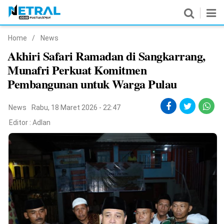
Home
/
News
News
Akhiri Safari Ramadan di Sangkarrang,
Munafri Perkuat Komitmen
Nasional
Pembangunan untuk Warga Pulau
Pemerintahan
News
Rabu, 18 Maret 2026 - 22:47
Politik
Editor :
Adlan
Hukrim
Pendidikan
Peristiwa
Olahraga