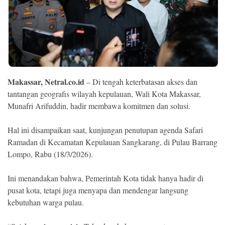
Ekonomi
Memori
Makassar, Netral.co.id
– Di tengah keterbatasan akses dan
tantangan geografis wilayah kepulauan, Wali Kota Makassar,
Munafri Arifuddin, hadir membawa komitmen dan solusi.
Hal ini disampaikan saat, kunjungan penutupan agenda Safari
Ramadan di Kecamatan Kepulauan Sangkarang, di Pulau Barrang
Lompo, Rabu (18/3/2026).
©
Copyright
2026
NETRAL
Ini menandakan bahwa, Pemerintah Kota tidak hanya hadir di
.
pusat kota, tetapi juga menyapa dan mendengar langsung
All
Right
kebutuhan warga pulau.
Reserved