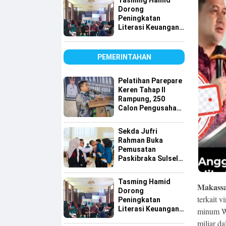
Tasming Hamid
Dorong
Peningkatan
Literasi Keuangan
Masyarakat Lewat
Program
GENCARKAN
PEMERINTAHAN
Pelatihan Parepare
Keren Tahap II
Rampung, 250
Calon Pengusaha
Baru Berhasil
Dilatih
Sekda Jufri
Rahman Buka
Pemusatan
Paskibraka Sulsel,
Tekankan Fokus
dan Disiplin
Tasming Hamid
Makassar
Dorong
terkait 
Peningkatan
Literasi Keuangan
minum Wa
Masyarakat Lewat
miliar d