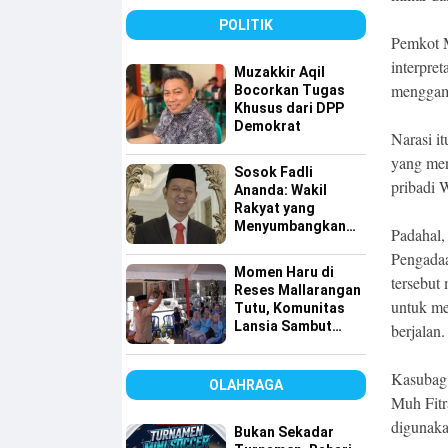
Program
GENCARKAN
POLITIK
Pemkot M
interpre
Muzakkir Aqil
menggamb
Bocorkan Tugas
Khusus dari DPP
Demokrat
Narasi i
yang men
Sosok Fadli
pribadi 
Ananda: Wakil
Rakyat yang
Menyumbangkan
Padahal
Seluruh Gajinya
Pengada
kepada Warga
Momen Haru di
Kurang Mampu
tersebut
Reses Mallarangan
untuk me
Tutu, Komunitas
Lansia Sambut
berjalan.
dengan Yel-yel
Meriah
Kasubag
OLAHRAGA
Muh Fit
digunaka
Bukan Sekadar