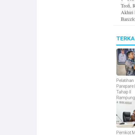
navigatio
Trofi,
Akhiri 
Barcel
TERKA
Pelatihan
Parepare 
Tahap II
Rampung,
Calon Pe
Baru Berh
Dilatih
Pemkot 