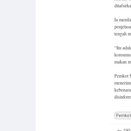
ditafsirk
Ia menil
penjelas
tengah m
“Itu ada
konsumsi
makan m
Pemkot M
menerima
kebenara
disinform
Pemkot
Post
←
190 