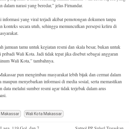
an dalam narasi yang beredar,” jelas Firnandar.
ai informasi yang viral terjadi akibat pemotongan dokumen tanpa
an konteks secara utuh, sehingga memunculkan persepsi keliru di
asyarakat.
lah jamuan tamu untuk kegiatan resmi dan skala besar, bukan untuk
 pribadi Wali Kota. Jadi tidak tepat jika disebut sebagai anggaran
inum Wali Kota,” tambahnya.
akassar pun mengimbau masyarakat lebih bijak dan cermat dalam
 maupun menyebarkan informasi di media sosial, serta memastikan
n data melalui sumber resmi agar tidak terjebak dalam arus
asi.
 Makassar
Wali Kota Makassar
Laga, 119 Gol, dan 7
Satpol PP Sulsel Tegaskan