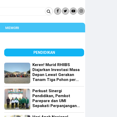
MEMORI
PENDIDIKAN
Keren! Murid RHIIBS
Diajarkan Investasi Masa
Depan Lewat Gerakan
Tanam Tiga Pohon per
Orang
Perkuat Sinergi
Pendidikan, Pemkot
Parepare dan UMI
Sepakati Perpanjangan
Kerja Sama Tri Dharma
Perguruan Tinggi