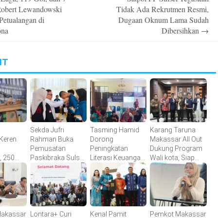
n
 Robert Lewandowski
Tidak Ada Rekrutmen Resmi,
Petualangan di
Dugaan Oknum Lama Sudah
ona
Dibersihkan
→
IT
Sekda Jufri
Tasming Hamid
Karang Taruna
Keren
Rahman Buka
Dorong
Makassar All Out
Pemusatan
Peningkatan
Dukung Program
 250
Paskibraka Sulsel,
Literasi Keuangan
Wali kota, Siap
ngusaha
Tekankan Fokus
Masyarakat Lewat
Jadi Motor
asil
dan Disiplin
Program
Penggerak Pilah
GENCARKAN
Sampah
Makassar
Lontara+ Curi
Kenal Pamit
Pemkot Makassar