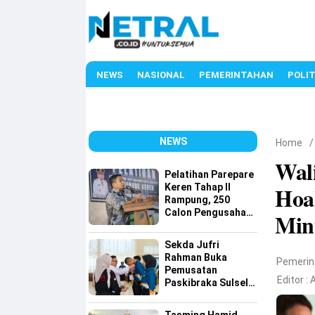
NEWS
NASIONAL
PEMERINTAHAN
POLIT
NEWS
Home
Wal
Pelatihan Parepare
Keren Tahap II
Hoa
Rampung, 250
Calon Pengusaha
Min
Baru Berhasil
Dilatih
Sekda Jufri
Rahman Buka
Pemerin
Pemusatan
Editor :
Paskibraka Sulsel,
Tekankan Fokus
dan Disiplin