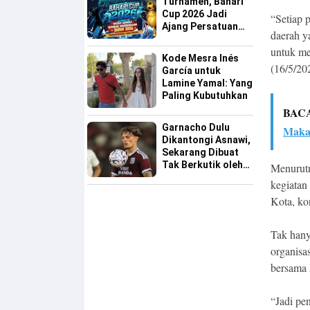
Turnamen, Bahari
Cup 2026 Jadi
“Setiap 
Ajang Persatuan
daerah y
dan Pencarian
untuk me
Bakat Sepak Bola
Kode Mesra Inés
Sinjai
(16/5/20
García untuk
Lamine Yamal: Yang
Paling Kubutuhkan
BAC
Garnacho Dulu
Makas
Dikantongi Asnawi,
Sekarang Dibuat
Tak Berkutik oleh
Menurutn
Indonesia All Star
kegiatan
Kota, ko
Tak hany
organisa
bersama 
“Jadi pe