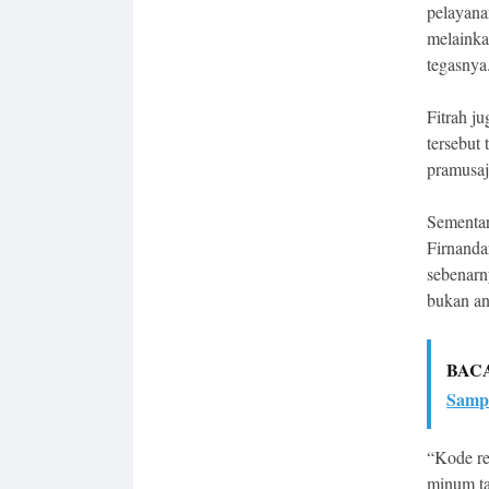
pelayana
melainka
tegasnya
Fitrah j
tersebut
pramusaj
Sementar
Firnanda
sebenarn
bukan an
BAC
Samp
“Kode re
minum ta