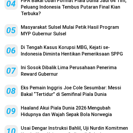
FIFA Bakal Ubah Format Piala Dunia Jadi 64 Tim,
04
Peluang Indonesia Tembus Putaran Final Kian
Terbuka?
Masyarakat Sulsel Mulai Petik Hasil Program
05
MYP Gubernur Sulsel
Di Tengah Kasus Korupsi MBG, Kejati se-
06
Indonesia Diminta Hentikan Pemeriksaan SPPG
Ini Sosok Dibalik Lima Perusahaan Penerima
07
Reward Gubernur
Eks Pemain Inggris Joe Cole Sesumbar: Messi
08
Bakal “Tertidur” di Semifinal Piala Dunia
Haaland Akui Piala Dunia 2026 Mengubah
09
Hidupnya dan Wajah Sepak Bola Norwegia
Usai Dengar Instruksi Bahlil, Uji Nurdin Komitmen
10