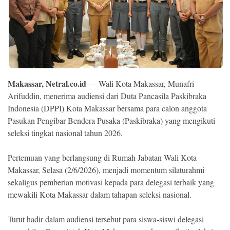
Ekonomi
Memori
Makassar, Netral.co.id
— Wali Kota Makassar, Munafri
Arifuddin, menerima audiensi dari Duta Pancasila Paskibraka
Indonesia (DPPI) Kota Makassar bersama para calon anggota
Pasukan Pengibar Bendera Pusaka (Paskibraka) yang mengikuti
seleksi tingkat nasional tahun 2026.
Pertemuan yang berlangsung di Rumah Jabatan Wali Kota
©
Copyright
Makassar, Selasa (2/6/2026), menjadi momentum silaturahmi
2026
NETRAL
sekaligus pemberian motivasi kepada para delegasi terbaik yang
.
mewakili Kota Makassar dalam tahapan seleksi nasional.
All
Right
Reserved
Turut hadir dalam audiensi tersebut para siswa-siswi delegasi