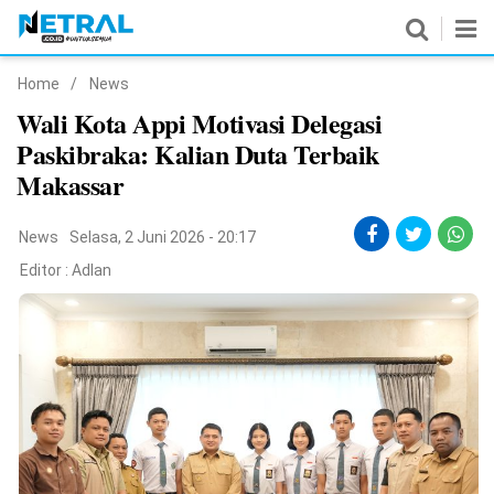
Home
/
News
News
Wali Kota Appi Motivasi Delegasi
Paskibraka: Kalian Duta Terbaik
Nasional
Makassar
Pemerintahan
News
Selasa, 2 Juni 2026 - 20:17
Politik
Editor :
Adlan
Hukrim
Pendidikan
Peristiwa
Olahraga