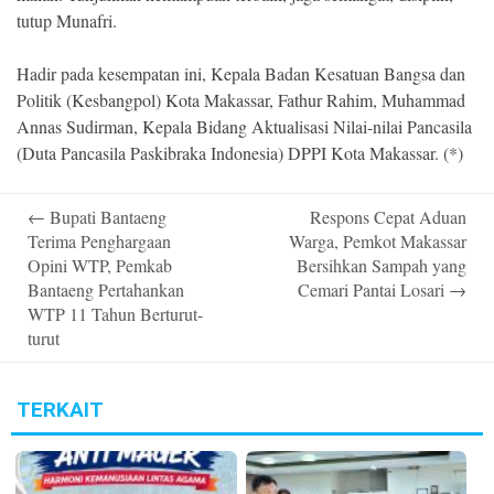
tutup Munafri.
Hadir pada kesempatan ini, Kepala Badan Kesatuan Bangsa dan
Politik (Kesbangpol) Kota Makassar, Fathur Rahim, Muhammad
Annas Sudirman, Kepala Bidang Aktualisasi Nilai-nilai Pancasila
(Duta Pancasila Paskibraka Indonesia) DPPI Kota Makassar. (*)
Post
←
Bupati Bantaeng
Respons Cepat Aduan
navigation
Terima Penghargaan
Warga, Pemkot Makassar
Opini WTP, Pemkab
Bersihkan Sampah yang
Bantaeng Pertahankan
Cemari Pantai Losari
→
WTP 11 Tahun Berturut-
turut
TERKAIT