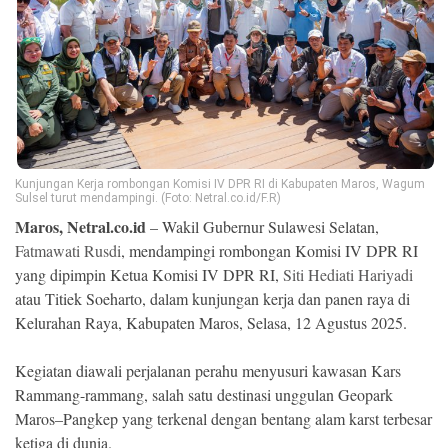
Ekonomi
Memori
Kunjungan Kerja rombongan Komisi IV DPR RI di Kabupaten Maros, Wagum
Sulsel turut mendampingi. (Foto: Netral.co.id/F.R)
Maros, Netral.co.id
– Wakil Gubernur Sulawesi Selatan,
Fatmawati Rusdi
, mendampingi rombongan Komisi IV DPR RI
yang dipimpin Ketua Komisi IV DPR RI,
Siti Hediati Hariyadi
atau Titiek Soeharto, dalam kunjungan kerja dan panen raya di
©
Kelurahan Raya, Kabupaten Maros, Selasa, 12 Agustus 2025.
Copyright
2026
NETRAL
.
Kegiatan diawali perjalanan perahu menyusuri kawasan Kars
All
Right
Rammang-rammang, salah satu destinasi unggulan Geopark
Reserved
Maros–Pangkep yang terkenal dengan bentang alam karst terbesar
ketiga di dunia.