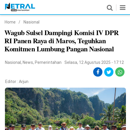
Home
/
Nasional
News
Wagub Sulsel Dampingi Komisi IV DPR
RI Panen Raya di Maros, Teguhkan
Nasional
Komitmen Lumbung Pangan Nasional
Pemerintahan
Nasional
,
News
,
Pemerintahan
Selasa, 12 Agustus 2025 - 17:12
Politik
Hukrim
Editor :
Arjun
Pendidikan
Peristiwa
Olahraga