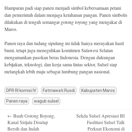
Hamparan padi siap panen menjadi simbol kebersamaan petani
dan pemerintah dalam menjaga ketahanan pangan. Panen simbolis
dilakukan di tengah semangat gotong royong yang mengakar di
Maros.
Panen raya dan tudang sipulung ini tidak hanya merayakan hasil
bumi, tetapi juga meneguhkan komitmen Sulawesi Selatan
mengamankan pasokan beras Indonesia. Dengan dukungan
kebijakan, teknologi, dan kerja sama lintas sektor, Sulsel siap
melangkah lebih maju sebagai lumbung pangan nasional.
DPR RI komisi IV
Fatmawati Rusdi
Kabupaten Maros
Panen raya
wagub sulsel
Post
←
Buah Gotong Royong,
Sekda Sulsel Apresiasi BI
navigation
Kanal Sirijala Disulap
Fasilitasi Sulsel Talk
Bersih dan Indah
Perkuat Ekonomi di