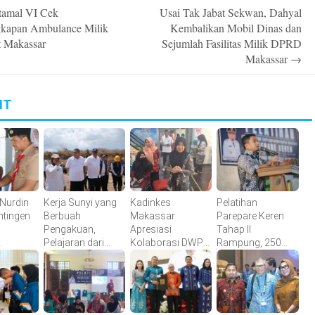
amal VI Cek
Usai Tak Jabat Sekwan, Dahyal
n
gkapan Ambulance Milik
Kembalikan Mobil Dinas dan
 Makassar
Sejumlah Fasilitas Milik DPRD
Makassar
→
IT
 Nurdin
Kerja Sunyi yang
Kadinkes
Pelatihan
ntingen
Berbuah
Makassar
Parepare Keren
Pengakuan,
Apresiasi
Tahap II
Pelajaran dari
Kolaborasi DWP
Rampung, 250
 Menuju
Tamangapa
dan Korpri dalam
Calon Pengusaha
Bakti Sosial
Baru Berhasil
XII
Donor Darah
Dilatih
26