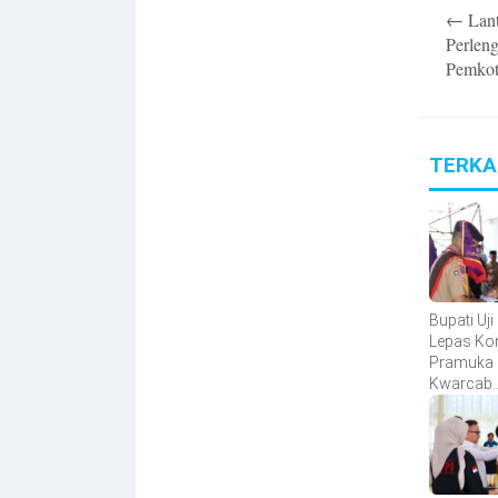
Post
←
Lant
navigatio
Perlen
Pemkot
TERKA
Bupati Uji
Lepas Ko
Pramuka
Kwarcab
Bantaeng
Jambore
Nasional 
Tahun 20