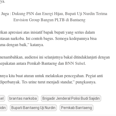
ya.
 Juga :
Dukung PSN dan Energi Hijau, Bupati Uji Nurdin Terima
Envision Group Bangun PLTB di Bantaeng
ikan apresiasi atas inisiatif bapak bupati yang serius dalam
tasan narkoba. Ini contoh bagus. Semoga kedepannya bisa
ama dengan baik,” katanya.
menambahkan, audiensi ini selanjutnya bakal ditindaklanjuti dengan
sepakatan antara Pemkab Bantaeng dan
BNN Sulsel
.
nya kita buat aturan untuk melakukan pencegahan. Pegiat anti
diperbanyak. Tes urine turut menjadi standar,” pungkasnya.
sel
brantas narkoba
Brigadir Jenderal Polisi Budi Sajidin
idin
Bupati Bantaeng Uji Nurdin
Pemkab Bantaeng