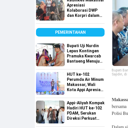
Kadinkes Makassar
Apresiasi
Kolaborasi DWP
dan Korpri dalam
Bakti Sosial Donor
Darah
PEMERINTAHAN
Bupati Uji Nurdin
Lepas Kontingen
Pramuka Kwarcab
Bantaeng Menuju
Jambore Nasional
Bupati Ban
XII Tahun 2026
HUT ke-102
Sajidin, d
Perumda Air Minum
Makassar, Wali
Kota Appi Apresiasi
Komitmen
Makass
Tingkatkan
Appi-Aliyah Kompak
Pelayanan Air
bersama 
Hadiri HUT ke-102
Bersih
Polisi Bu
PDAM, Serukan
Direksi Perkuat
Pelayanan Air
Dalam si