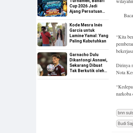
wilayahn
Turnamen, Bahari
Cup 2026 Jadi
Ajang Persatuan
Baca
dan Pencarian
Bakat Sepak Bola
Kode Mesra Inés
Sinjai
García untuk
Lamine Yamal: Yang
“Kita ber
Paling Kubutuhkan
pemberan
bekerjas
Garnacho Dulu
Dikantongi Asnawi,
Dirinya 
Sekarang Dibuat
Tak Berkutik oleh
Nota Ke
Indonesia All Star
“Kedepan
narkoba 
bnn sul
Budi Saj