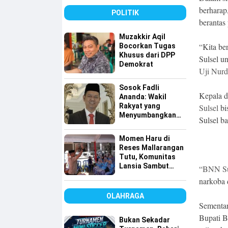
Bersih
berharap
POLITIK
berantas
Muzakkir Aqil
“Kita be
Bocorkan Tugas
Khusus dari DPP
Sulsel u
Demokrat
Uji Nurd
Sosok Fadli
Kepala d
Ananda: Wakil
Rakyat yang
Sulsel
bi
Menyumbangkan
Sulsel ba
Seluruh Gajinya
kepada Warga
Momen Haru di
Kurang Mampu
Reses Mallarangan
Tutu, Komunitas
Lansia Sambut
“
BNN Su
dengan Yel-yel
narkoba 
Meriah
OLAHRAGA
Sementa
Bupati B
Bukan Sekadar