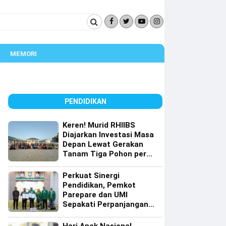
MEMORI
PENDIDIKAN
Keren! Murid RHIIBS
Diajarkan Investasi Masa
Depan Lewat Gerakan
Tanam Tiga Pohon per
Orang
Perkuat Sinergi
Pendidikan, Pemkot
Parepare dan UMI
Sepakati Perpanjangan
Kerja Sama Tri Dharma
Perguruan Tinggi