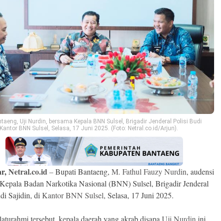
taeng, Uji Nurdin, bersama Kepala BNN Sulsel, Brigadir Jenderal Polisi Budi
i Kantor BNN Sulsel, Selasa, 17 Juni 2025. (Foto: Netral.co.id/Arjun).
ar,
Netral.co.id
–
Bupati Bantaeng,
M. Fathul Fauzy Nurdin
, audensi
Kepala Badan Narkotika Nasional (BNN) Sulsel, Brigadir Jenderal
di Sajidin, di
Kantor BNN Sulsel
, Selasa, 17 Juni 2025.
laturahmi tersebut, kepala daerah yang akrab disapa
Uji Nurdin
ini