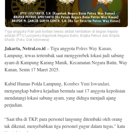
Ekonomi
Memori
Tiga anggota Polri jadi korban tewas akibat tembakan di bagian kepala
adalah IPTU Lusiyanto Kapolsek Negara Batin, Bripka Petrus dan Bripda
Ghalib. (Foto: Dok Istimewa).
Jakarta, Netral.co.id
– Tiga anggota
Polres Way Kanan
,
Lampung, tewas tertembak saat menggerebek lokasi judi sabung
ayam di Kampung Karang Manik, Kecamatan Negara Batin, Way
Kanan, Senin 17 Maret 2025.
Kabid Humas Polda Lampung,
Kombes Yuni Iswandari,
mengungkap bahwa kejadian bermula saat 17 anggota kepolisian
©
Copyright
mendatangi lokasi sabung ayam, yang diduga menjadi ajang
2026
NETRAL
perjudian.
.
All
Right
“Saat tiba di TKP, para personel langsung ditembaki oleh orang
Reserved
tak dikenal, menyebabkan tiga personel gugur dalam tugas,” kata