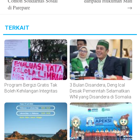
Contoh Solidaritas Sosial
daripada Hukuman Mati
di Parepare
→
TERKAIT
Program Bergizi Gratis Tak
3 Bulan Disandera, Deng Ical
Boleh Kehilangan Integritas
Desak Pemerintah Selamatkan
WNI yang Disandera di Somalia