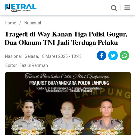
Home
/
Nasional
News
Tragedi di Way Kanan Tiga Polisi Gugur,
Dua Oknum TNI Jadi Terduga Pelaku
Nasional
Pemerintahan
Nasional
Selasa, 18 Maret 2025 - 13:43
Editor :
Fazlul Rahman
Politik
Hukrim
Pendidikan
Peristiwa
Olahraga