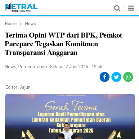
Home
/
News
News
Terima Opini WTP dari BPK, Pemkot
Parepare Tegaskan Komitmen
Nasional
Transparansi Anggaran
Pemerintahan
News
,
Pemerintahan
Selasa, 2 Juni 2026 - 19:55
Politik
Hukrim
Editor :
Arjun
Pendidikan
Peristiwa
Olahraga