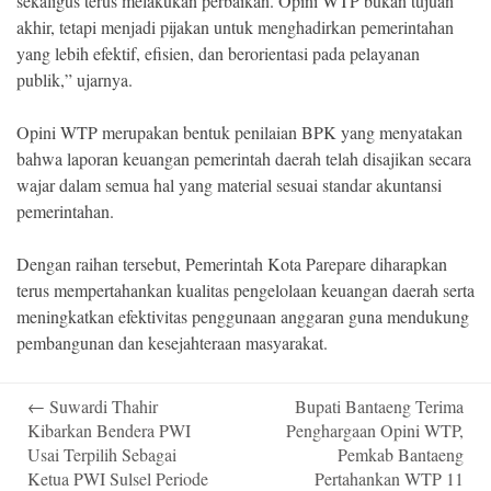
sekaligus terus melakukan perbaikan. Opini WTP bukan tujuan
akhir, tetapi menjadi pijakan untuk menghadirkan pemerintahan
yang lebih efektif, efisien, dan berorientasi pada pelayanan
publik,” ujarnya.
Opini WTP merupakan bentuk penilaian BPK yang menyatakan
bahwa laporan keuangan pemerintah daerah telah disajikan secara
wajar dalam semua hal yang material sesuai standar akuntansi
pemerintahan.
Dengan raihan tersebut, Pemerintah Kota Parepare diharapkan
terus mempertahankan kualitas pengelolaan keuangan daerah serta
meningkatkan efektivitas penggunaan anggaran guna mendukung
pembangunan dan kesejahteraan masyarakat.
Post
←
Suwardi Thahir
Bupati Bantaeng Terima
navigation
Kibarkan Bendera PWI
Penghargaan Opini WTP,
Usai Terpilih Sebagai
Pemkab Bantaeng
Ketua PWI Sulsel Periode
Pertahankan WTP 11