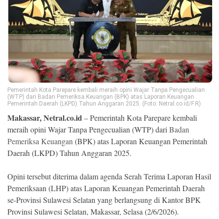
Ekonomi
Memori
Pemerintah Kota Parepare kembali meraih opini Wajar Tanpa Pengecualian
(WTP) dari Badan Pemeriksa Keuangan (BPK) atas Laporan Keuangan
Pemerintah Daerah (LKPD) Tahun Anggaran 2025. (Foto: Netral.co.id/F.R)
Makassar, Netral.co.id
– Pemerintah Kota Parepare kembali
meraih opini Wajar Tanpa Pengecualian (WTP) dari
Badan
Pemeriksa Keuangan
(BPK) atas Laporan Keuangan Pemerintah
©
Daerah (LKPD) Tahun Anggaran 2025.
Copyright
2026
NETRAL
Opini tersebut diterima dalam agenda Serah Terima Laporan Hasil
.
All
Pemeriksaan (LHP) atas Laporan Keuangan Pemerintah Daerah
Right
Reserved
se-Provinsi Sulawesi Selatan yang berlangsung di Kantor BPK
Provinsi Sulawesi Selatan, Makassar, Selasa (2/6/2026).