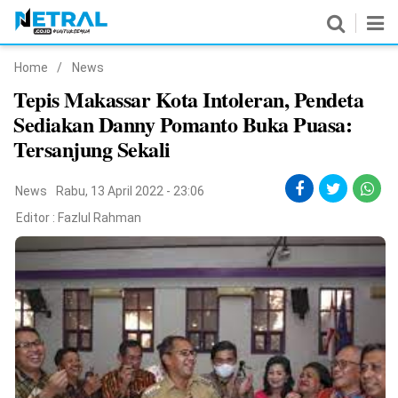
Home
/
News
News
Tepis Makassar Kota Intoleran, Pendeta
Sediakan Danny Pomanto Buka Puasa:
Nasional
Tersanjung Sekali
Pemerintahan
News
Rabu, 13 April 2022 - 23:06
Politik
Editor :
Fazlul Rahman
Hukrim
Pendidikan
Peristiwa
Olahraga