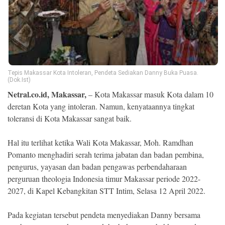
Ekonomi
Memori
Tepis Makassar Kota Intoleran, Pendeta Sediakan Danny Buka Puasa.
(Dok.Ist)
Netral.co.id, Makassar,
– Kota Makassar masuk Kota dalam 10
deretan Kota yang intoleran. Namun, kenyataannya tingkat
toleransi di Kota Makassar sangat baik.
Hal itu terlihat ketika Wali Kota Makassar, Moh. Ramdhan
Pomanto menghadiri serah terima jabatan dan badan pembina,
©
Copyright
pengurus, yayasan dan badan pengawas perbendaharaan
2026
NETRAL
perguruan theologia Indonesia timur Makassar periode 2022-
.
2027, di Kapel Kebangkitan STT Intim, Selasa 12 April 2022.
All
Right
Reserved
Pada kegiatan tersebut pendeta menyediakan Danny bersama