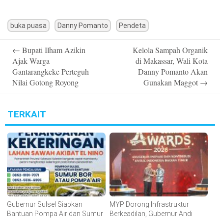
buka puasa
Danny Pomanto
Pendeta
Post
←
Bupati Ilham Azikin
Kelola Sampah Organik
navigation
Ajak Warga
di Makassar, Wali Kota
Gantarangkeke Perteguh
Danny Pomanto Akan
Nilai Gotong Royong
Gunakan Maggot
→
TERKAIT
Gubernur Sulsel Siapkan
MYP Dorong Infrastruktur
Bantuan Pompa Air dan Sumur
Berkeadilan, Gubernur Andi