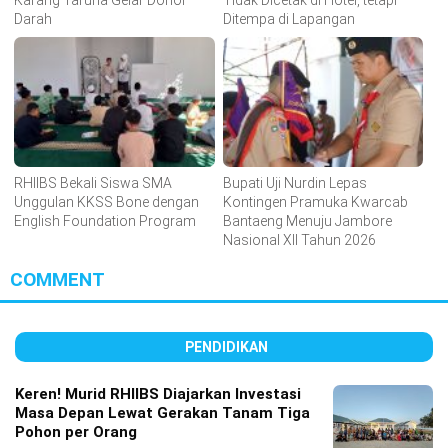
Karang Taruna Gelar Donor
Tidak Dicetak di Hotel, tetapi
Darah
Ditempa di Lapangan
RHIIBS Bekali Siswa SMA
Bupati Uji Nurdin Lepas
Unggulan KKSS Bone dengan
Kontingen Pramuka Kwarcab
English Foundation Program
Bantaeng Menuju Jambore
Nasional XII Tahun 2026
COMMENT
PENDIDIKAN
Keren! Murid RHIIBS Diajarkan Investasi
Masa Depan Lewat Gerakan Tanam Tiga
Pohon per Orang