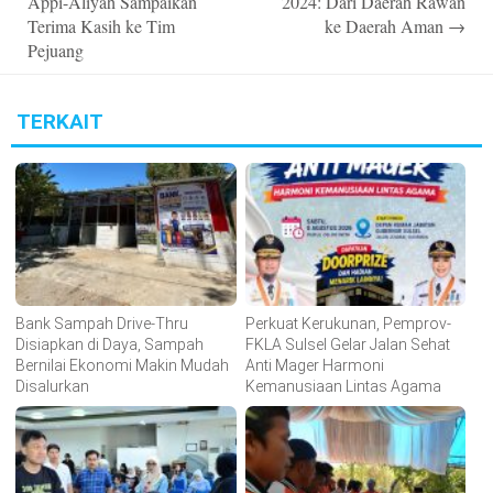
Appi-Aliyah Sampaikan
2024: Dari Daerah Rawan
Terima Kasih ke Tim
ke Daerah Aman
→
Pejuang
TERKAIT
Bank Sampah Drive-Thru
Perkuat Kerukunan, Pemprov-
Disiapkan di Daya, Sampah
FKLA Sulsel Gelar Jalan Sehat
Bernilai Ekonomi Makin Mudah
Anti Mager Harmoni
Disalurkan
Kemanusiaan Lintas Agama