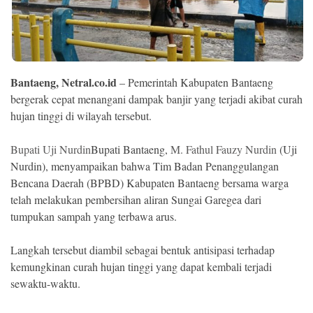
Ekonomi
Memori
Bantaeng, Netral.co.id
– Pemerintah Kabupaten Bantaeng
bergerak cepat menangani dampak banjir yang terjadi akibat curah
hujan tinggi di wilayah tersebut.
Bupati Uji Nurdin
Bupati Bantaeng,
M. Fathul Fauzy Nurdin
(Uji
Nurdin), menyampaikan bahwa Tim Badan Penanggulangan
Bencana Daerah (BPBD) Kabupaten Bantaeng bersama warga
telah melakukan pembersihan aliran Sungai Garegea dari
tumpukan sampah yang terbawa arus.
©
Copyright
2026
NETRAL
Langkah tersebut diambil sebagai bentuk antisipasi terhadap
.
All
kemungkinan curah hujan tinggi yang dapat kembali terjadi
Right
sewaktu-waktu.
Reserved