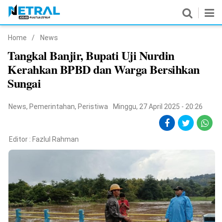
Home
/
News
News
Tangkal Banjir, Bupati Uji Nurdin
Kerahkan BPBD dan Warga Bersihkan
Nasional
Sungai
Pemerintahan
News
,
Pemerintahan
,
Peristiwa
Minggu, 27 April 2025 - 20:26
Politik
Hukrim
Editor :
Fazlul Rahman
Pendidikan
Peristiwa
Olahraga