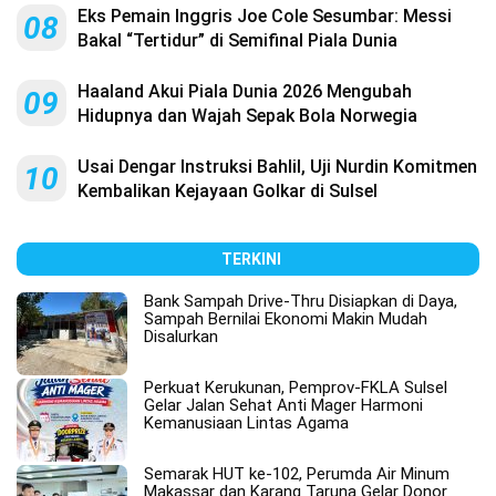
Eks Pemain Inggris Joe Cole Sesumbar: Messi
08
Bakal “Tertidur” di Semifinal Piala Dunia
Haaland Akui Piala Dunia 2026 Mengubah
09
Hidupnya dan Wajah Sepak Bola Norwegia
Usai Dengar Instruksi Bahlil, Uji Nurdin Komitmen
10
Kembalikan Kejayaan Golkar di Sulsel
TERKINI
Bank Sampah Drive-Thru Disiapkan di Daya,
Sampah Bernilai Ekonomi Makin Mudah
Disalurkan
Perkuat Kerukunan, Pemprov-FKLA Sulsel
Gelar Jalan Sehat Anti Mager Harmoni
Kemanusiaan Lintas Agama
Semarak HUT ke-102, Perumda Air Minum
Makassar dan Karang Taruna Gelar Donor