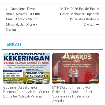
Post
←
Barcelona Tawar
MHM 2026 Pecah! Pantai
navigation
Julian Alvarez 100 Juta
Losari Makassar Dipenuhi
Euro, Atletico Madrid
Pelari dari Berbagai
Menolak dan Merasa
Daerah
→
Geram
TERKAIT
Gubernur Sulsel Siapkan
MYP Dorong Infrastruktur
Bantuan Pompa Air dan Sumur
Berkeadilan, Gubernur Andi
Bor untuk Wilayah Petanian
Sudirman Raih detiktimur
Awards