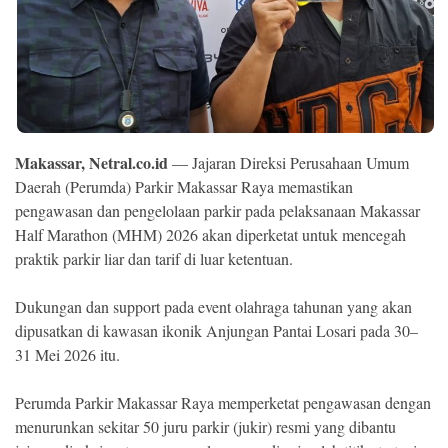
Ekonomi
Memori
Makassar, Netral.co.id
— Jajaran Direksi Perusahaan Umum
Daerah (Perumda) Parkir Makassar Raya memastikan
pengawasan dan pengelolaan parkir pada pelaksanaan Makassar
Half Marathon (MHM) 2026 akan diperketat untuk mencegah
praktik parkir liar dan tarif di luar ketentuan.
Dukungan dan support pada event olahraga tahunan yang akan
©
Copyright
dipusatkan di kawasan ikonik Anjungan Pantai Losari pada 30–
2026
NETRAL
31 Mei 2026 itu.
.
All
Right
Perumda Parkir Makassar Raya memperketat pengawasan dengan
Reserved
menurunkan sekitar 50 juru parkir (jukir) resmi yang dibantu