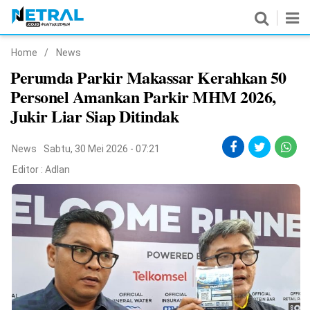
Home
/
News
News
Perumda Parkir Makassar Kerahkan 50
Personel Amankan Parkir MHM 2026,
Nasional
Jukir Liar Siap Ditindak
Pemerintahan
News
Sabtu, 30 Mei 2026 - 07:21
Politik
Editor :
Adlan
Hukrim
Pendidikan
Peristiwa
Olahraga