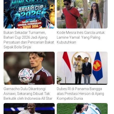
Bukan Sekadar Turnamen,
Kode Mesra Inés García untuk
Bahari Cup 2026 Jadi Ajang
Lamine Yamal: Yang Paling
Persatuan dan Pencarian Bakat
Kubutuhkan
Sepak Bola Sinjai
Garnacho Dulu Dikantongi
Dubes RI di Panama Bangga
Asnawi, Sekarang Dibuat Tak
atas Prestasi Herson di Ajang
Berkutik oleh Indonesia All Star
Kompetisi Dunia