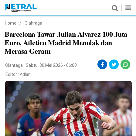
Home
/
Olahraga
News
Barcelona Tawar Julian Alvarez 100 Juta
Euro, Atletico Madrid Menolak dan
Nasional
Merasa Geram
Pemerintahan
Olahraga
Sabtu, 30 Mei 2026 - 06:00
Politik
Editor :
Adlan
Hukrim
Pendidikan
Peristiwa
Olahraga