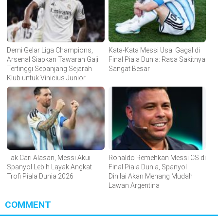
Demi Gelar Liga Champions,
Kata-Kata Messi Usai Gagal di
Arsenal Siapkan Tawaran Gaji
Final Piala Dunia: Rasa Sakitnya
Tertinggi Sepanjang Sejarah
Sangat Besar
Klub untuk Vinicius Junior
Tak Cari Alasan, Messi Akui
Ronaldo Remehkan Messi CS di
Spanyol Lebih Layak Angkat
Final Piala Dunia, Spanyol
Trofi Piala Dunia 2026
Dinilai Akan Menang Mudah
Lawan Argentina
COMMENT