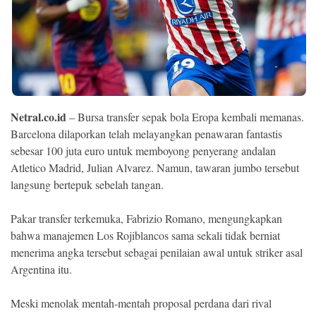
Ekonomi
Memori
Netral.co.id
– Bursa transfer sepak bola Eropa kembali memanas.
Barcelona dilaporkan telah melayangkan penawaran fantastis
sebesar 100 juta euro untuk memboyong penyerang andalan
Atletico Madrid, Julian Alvarez. Namun, tawaran jumbo tersebut
langsung bertepuk sebelah tangan.
Pakar transfer terkemuka, Fabrizio Romano, mengungkapkan
©
Copyright
bahwa manajemen Los Rojiblancos sama sekali tidak berniat
2026
NETRAL
menerima angka tersebut sebagai penilaian awal untuk striker asal
.
All
Argentina itu.
Right
Reserved
Meski menolak mentah-mentah proposal perdana dari rival