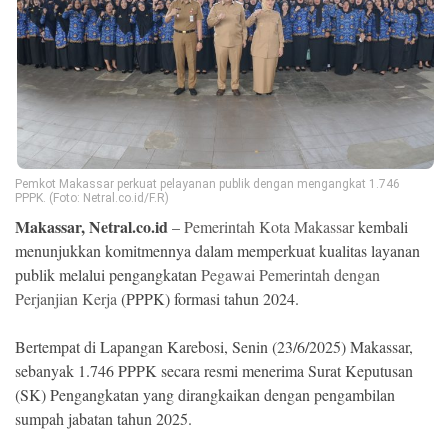
Ekonomi
Memori
Pemkot Makassar perkuat pelayanan publik dengan mengangkat 1.746
PPPK. (Foto: Netral.co.id/F.R)
Makassar, Netral.co.id
–
Pemerintah Kota Makassar
kembali
menunjukkan komitmennya dalam memperkuat kualitas layanan
publik melalui pengangkatan
Pegawai Pemerintah dengan
Perjanjian Kerja
(PPPK) formasi tahun 2024.
©
Copyright
2026
Bertempat di Lapangan Karebosi, Senin (23/6/2025) Makassar,
NETRAL
.
sebanyak 1.746 PPPK secara resmi menerima Surat Keputusan
All
Right
(SK) Pengangkatan yang dirangkaikan dengan pengambilan
Reserved
sumpah jabatan tahun 2025.