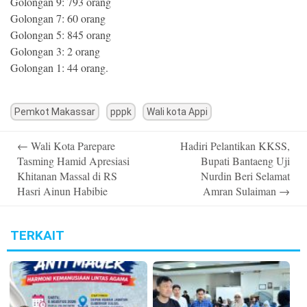
Golongan 9: 793 orang
Golongan 7: 60 orang
Golongan 5: 845 orang
Golongan 3: 2 orang
Golongan 1: 44 orang.
Pemkot Makassar
pppk
Wali kota Appi
Post
←
Wali Kota Parepare
Hadiri Pelantikan KKSS,
navigation
Tasming Hamid Apresiasi
Bupati Bantaeng Uji
Khitanan Massal di RS
Nurdin Beri Selamat
Hasri Ainun Habibie
Amran Sulaiman
→
TERKAIT