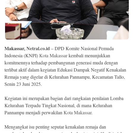
Ekonomi
Memori
Makassar,
Netral.co.id
– DPD Komite Nasional Pemuda
Indonesia (KNPI)
Kota Makassar
kembali menunjukkan
komitmennya terhadap pembangunan generasi muda dengan
terlibat aktif dalam kegiatan Edukasi Dampak Negatif Kenakalan
Remaja yang digelar di Kelurahan Pannampu, Kecamatan Tallo,
Senin 23 Juni 2025.
©
Copyright
Kegiatan ini merupakan bagian dari rangkaian penilaian Lomba
2026
NETRAL
Kelurahan Terpadu Tingkat Nasional, di mana Kelurahan
.
Pannampu menjadi perwakilan
Kota Makassar
.
All
Right
Reserved
Mengangkat isu penting seputar kenakalan remaja dan