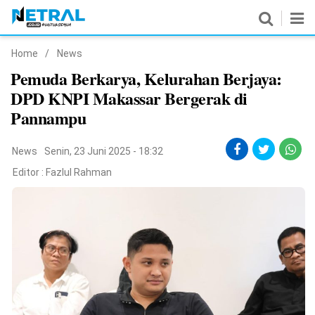
Home
/
News
News
Pemuda Berkarya, Kelurahan Berjaya:
DPD KNPI Makassar Bergerak di
Nasional
Pannampu
Pemerintahan
News
Senin, 23 Juni 2025 - 18:32
Politik
Editor :
Fazlul Rahman
Hukrim
Pendidikan
Peristiwa
Olahraga