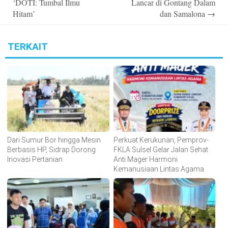
‘DOTI: Tumbal Ilmu
Lancar di Gontang Dalam
Hitam’
dan Samalona
→
TERKAIT
Dari Sumur Bor hingga Mesin
Perkuat Kerukunan, Pemprov-
Berbasis HP, Sidrap Dorong
FKLA Sulsel Gelar Jalan Sehat
Inovasi Pertanian
Anti Mager Harmoni
Kemanusiaan Lintas Agama