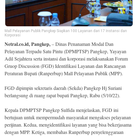
Ekonomi
Memori
Mall Pelayanan Publik Pangkep Siapkan 100 Layanan dari 17 Instansi dan
Korporasi
Netral.co.id, Pangkep,
– Dinas Penanaman Modal Dan
Pelayanan Terpadu Satu Pintu (DPMPTSP) Pangkep, Yayayan
Adil Sejahtera serta instansi dan korporasi melaksanakan Forum
Gruop Discussion (FGD) Identifikasi Layanan dan Rancangan
Peraturan Bupati (Ranperbup) Mall Pelayanan Publik (MPP).
FGD dipimpin sekretaris daerah (Sekda) Pangkep Hj Suriani
©
berlangsung di ruang rapat bupati Pangkep, Rabu (5/10/22).
Copyright
2026
NETRAL
Kepala DPMPTSP Pangkep Sulfida menjelaskan, FGD ini
.
All
bertujuan untuk mempermudah masyarakat mengakses pelayanan
Right
perijinan. Kedua, mengidentifikasi layanan yang bisa bekerjasama
Reserved
dengan MPP. Ketiga, membahas Ranperbup penyelenggaraan