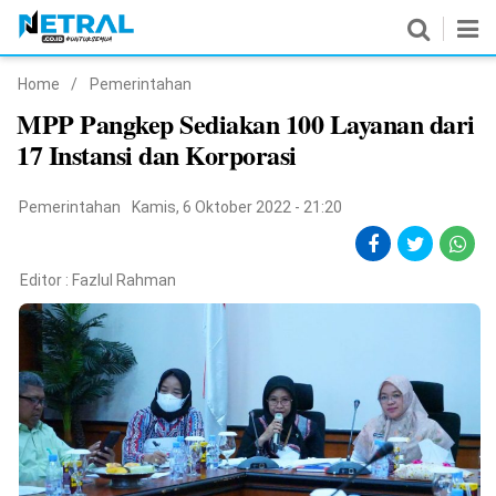
Home
/
Pemerintahan
News
MPP Pangkep Sediakan 100 Layanan dari
17 Instansi dan Korporasi
Nasional
Pemerintahan
Pemerintahan
Kamis, 6 Oktober 2022 - 21:20
Politik
Editor :
Fazlul Rahman
Hukrim
Pendidikan
Peristiwa
Olahraga