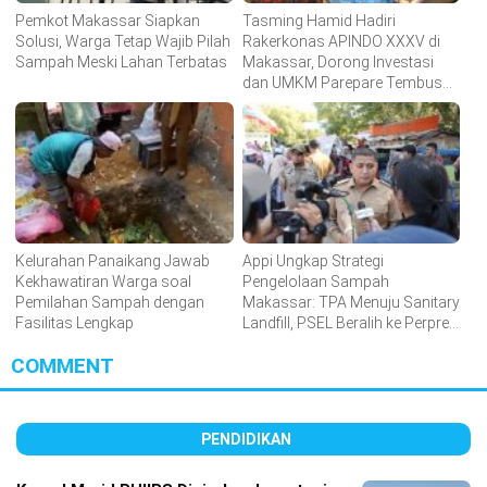
Pemkot Makassar Siapkan
Tasming Hamid Hadiri
Solusi, Warga Tetap Wajib Pilah
Rakerkonas APINDO XXXV di
Sampah Meski Lahan Terbatas
Makassar, Dorong Investasi
dan UMKM Parepare Tembus
Pasar Global
Kelurahan Panaikang Jawab
Appi Ungkap Strategi
Kekhawatiran Warga soal
Pengelolaan Sampah
Pemilahan Sampah dengan
Makassar: TPA Menuju Sanitary
Fasilitas Lengkap
Landfill, PSEL Beralih ke Perpres
109
COMMENT
PENDIDIKAN