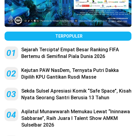
TERPOPULER
Sejarah Tercipta! Empat Besar Ranking FIFA
01
Bertemu di Semifinal Piala Dunia 2026
Kejutan PAW NasDem, Ternyata Putri Dakka
02
Dipilih KPU Gantikan Rusdi Masse
Sekda Sulsel Apresiasi Komik “Safe Space”, Kisah
03
Nyata Seorang Santri Berusia 13 Tahun
Aqilatul Munawwarah Memukau Lewat “Ininnawa
04
Sabbarae”, Raih Juara I Talent Show AMKM
Sulselbar 2026