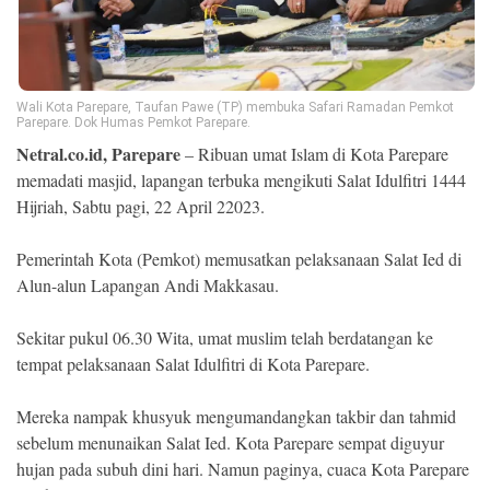
Ekonomi
Memori
Wali Kota Parepare, Taufan Pawe (TP) membuka Safari Ramadan Pemkot
Parepare. Dok Humas Pemkot Parepare.
Netral.co.id, Parepare
– Ribuan umat Islam di Kota Parepare
memadati masjid, lapangan terbuka mengikuti Salat Idulfitri 1444
Hijriah, Sabtu pagi, 22 April 22023.
Pemerintah Kota (Pemkot) memusatkan pelaksanaan Salat Ied di
Alun-alun Lapangan Andi Makkasau.
Sekitar pukul 06.30 Wita, umat muslim telah berdatangan ke
©
Copyright
tempat pelaksanaan Salat Idulfitri di Kota Parepare.
2026
NETRAL
.
Mereka nampak khusyuk mengumandangkan takbir dan tahmid
All
Right
sebelum menunaikan Salat Ied. Kota Parepare sempat diguyur
Reserved
hujan pada subuh dini hari. Namun paginya, cuaca Kota Parepare