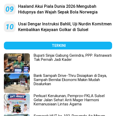
Haaland Akui Piala Dunia 2026 Mengubah
09
Hidupnya dan Wajah Sepak Bola Norwegia
Usai Dengar Instruksi Bahlil, Uji Nurdin Komitmen
10
Kembalikan Kejayaan Golkar di Sulsel
TERKINI
Bupati Sinjai Gabung Gerindra, PPP: Ratnawati
Tak Pernah Jadi Kader
Bank Sampah Drive-Thru Disiapkan di Daya,
Sampah Bernilai Ekonomi Makin Mudah
Disalurkan
Perkuat Kerukunan, Pemprov-FKLA Sulsel
Gelar Jalan Sehat Anti Mager Harmoni
Kemanusiaan Lintas Agama
Semarak HUT ke-102, Perumda Air Minum