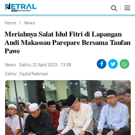
Home
/
News
News
Meriahnya Salat Idul Fitri di Lapangan
Andi Makassau Parepare Bersama Taufan
Nasional
Pawe
Pemerintahan
News
Sabtu, 22 April 2023 - 13:38
Politik
Editor :
Fazlul Rahman
Hukrim
Pendidikan
Peristiwa
Olahraga