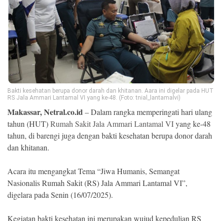
Ekonomi
Memori
Bakti kesehatan berupa donor darah dan khitanan. Aara ini digelar pada HUT
RS Jala Ammari Lantamal VI yang ke-48. (Foto: tnial_lantamalvi)
Makassar, Netral.co.id
– Dalam rangka memperingati hari ulang
tahun (HUT)
Rumah Sakit Jala Ammari Lantamal VI
yang ke-48
tahun, di barengi juga dengan bakti kesehatan berupa donor darah
dan khitanan.
©
Copyright
2026
Acara itu mengangkat Tema “Jiwa Humanis, Semangat
NETRAL
.
Nasionalis Rumah Sakit (RS) Jala Ammari Lantamal VI”,
All
Right
digelara pada Senin (16/07/2025).
Reserved
Kegiatan bakti kesehatan ini merupakan wujud kepedulian RS