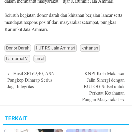
dalam membantu masyarakat,” ujar Karumkit Jala Ammari
Seluruh kegiatan donor darah dan khitanan berjalan lancar serta
mendapat respons positif dari masyarakat setempat, pungkas
Karumkit Jala Ammari.
Donor Darah
HUT RS Jala Ammari
khitanan
Lantamal VI
tni al
Post
←
Hasil SPI 69,40, ASN
KNPI Kota Makassar
navigation
Pangkep Diharap Serius
Jalin Sinergi dengan
Jaga Integritas
BULOG Sulsel untuk
Perkuat Ketahanan
Pangan Masyarakat
→
TERKAIT