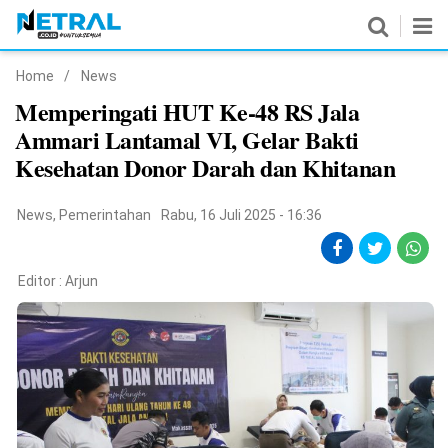
Home
/
News
News
Memperingati HUT Ke-48 RS Jala
Ammari Lantamal VI, Gelar Bakti
Nasional
Kesehatan Donor Darah dan Khitanan
Pemerintahan
News
,
Pemerintahan
Rabu, 16 Juli 2025 - 16:36
Politik
Hukrim
Editor :
Arjun
Pendidikan
Peristiwa
Olahraga