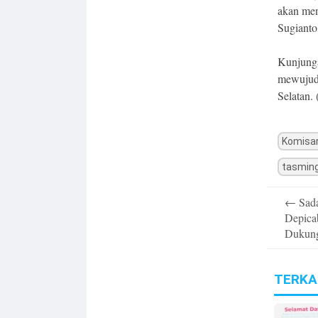
akan men
Sugianto
Kunjunga
mewujudk
Selatan. 
Komisar
tasmin
Post
←
Sad
navigatio
Depica
Dukung
TERKA