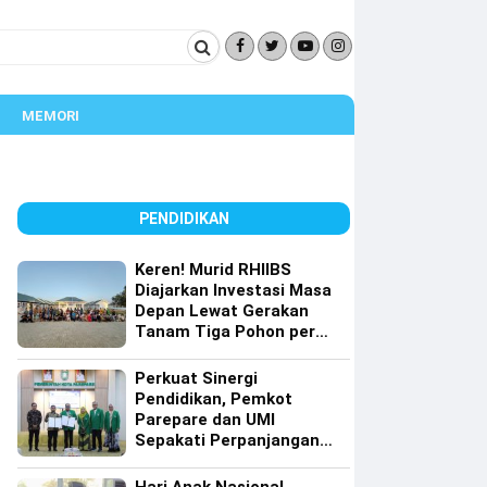
MEMORI
PENDIDIKAN
Keren! Murid RHIIBS
Diajarkan Investasi Masa
Depan Lewat Gerakan
Tanam Tiga Pohon per
Orang
Perkuat Sinergi
Pendidikan, Pemkot
Parepare dan UMI
Sepakati Perpanjangan
Kerja Sama Tri Dharma
Perguruan Tinggi