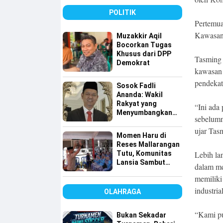
POLITIK
Pertemua
Kawasan
Muzakkir Aqil
Bocorkan Tugas
Khusus dari DPP
Tasming
Demokrat
kawasan 
pendekat
Sosok Fadli
Ananda: Wakil
Rakyat yang
“Ini ada
Menyumbangkan
sebelum
Seluruh Gajinya
ujar Tas
kepada Warga
Momen Haru di
Kurang Mampu
Reses Mallarangan
Tutu, Komunitas
Lebih la
Lansia Sambut
dalam me
dengan Yel-yel
memiliki
Meriah
industria
OLAHRAGA
“Kami pu
Bukan Sekadar