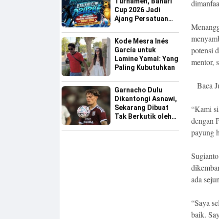
Turnamen, Bahari
dimanfaa
Cup 2026 Jadi
Ajang Persatuan
Menangga
dan Pencarian
Bakat Sepak Bola
menyambu
Kode Mesra Inés
Sinjai
potensi 
García untuk
Lamine Yamal: Yang
mentor, 
Paling Kubutuhkan
Baca J
Garnacho Dulu
Dikantongi Asnawi,
Sekarang Dibuat
“Kami si
Tak Berkutik oleh
dengan P
Indonesia All Star
payung h
Sugianto 
dikemban
ada sejum
“Saya se
baik. Sa