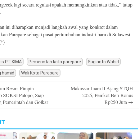
gecek lagi secara regulasi apakah memungkinkan atau tidak,” tutup
.
n ini diharapkan menjadi langkah awal yang konkret dalam
an Parepare sebagai pusat pertumbuhan industri baru di Sulawesi
(*)
is PT KIMA
Pemerintah kota parepare
Sugianto Wahid
g hamid
Wali Kota Parepare
am Resmi Pimpin
Makassar Juara II Ajang STQH
n
b SOKSI Palopo, Siap
2025, Pemkot Beri Bonus
 Pemerintah dan Golkar
Rp250 Juta
→
IT