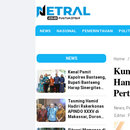
NEWS
NASIONAL
PEMERINTAHAN
POLIT
NEWS
Home
Kun
Kenal Pamit
Kapolres Bantaeng,
Ham
Bupati Bantaeng
Harap Sinergitas
Per
Semakin Kuat
Tasming Hamid
Hadiri Rakerkonas
News
,
P
APINDO XXXV di
Editor :
Makassar, Dorong
Investasi dan
UMKM Parepare