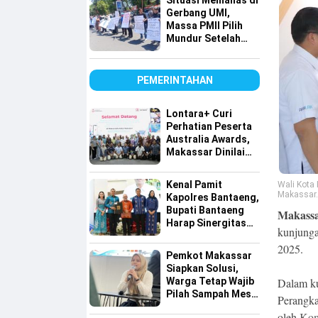
Situasi Memanas di
Tembus Pasar
Gerbang UMI,
Global
Massa PMII Pilih
Mundur Setelah
Warga Lakkang
Caddi Berdatangan
PEMERINTAHAN
Lontara+ Curi
Perhatian Peserta
Australia Awards,
Makassar Dinilai
Maju dalam
Digitalisasi
Kenal Pamit
Wali Kota
Makassar.
Kapolres Bantaeng,
Bupati Bantaeng
Makassa
Harap Sinergitas
kunjunga
Semakin Kuat
2025.
Pemkot Makassar
Siapkan Solusi,
Warga Tetap Wajib
Dalam ku
Pilah Sampah Meski
Perangka
Lahan Terbatas
oleh
Kom