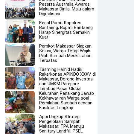
Peserta Australia Awards,
Makassar Dinilai Maju dalam
Digitalisasi
Kenal Pamit Kapolres
Bantaeng, Bupati Bantaeng
Harap Sinergitas Semakin
Kuat
Pemkot Makassar Siapkan
Solusi, Warga Tetap Wajib
Pilah Sampah Meski Lahan
Terbatas
Tasming Hamid Hadiri
Rakerkonas APINDO XXXV di
Makassar, Dorong Investasi
dan UMKM Parepare
Tembus Pasar Global
Kelurahan Panaikang Jawab
Kekhawatiran Warga soal
Pemilahan Sampah dengan
Fasilitas Lengkap
Appi Ungkap Strategi
Pengelolaan Sampah
Makassar: TPA Menuju
Sanitary Landfill, PSEL