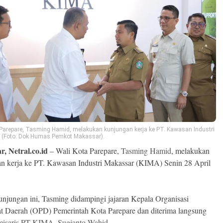
 Parepare, Tasming Hamid, melakukan kunjungan kerja ke PT. Kawasan Industri
 (Foto: Dok Humas Pemkot Makassar).
r, Netral.co.id
– Wali Kota Parepare,
Tasming Hamid
, melakukan
n kerja ke PT. Kawasan Industri Makassar (KIMA) Senin 28 April
njungan ini, Tasming didampingi jajaran Kepala Organisasi
t Daerah (OPD) Pemerintah Kota Parepare dan diterima langsung
isaris PT KIMA, Sugianto Wahid.