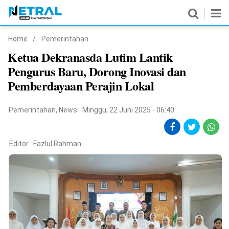
Home
/
Pemerintahan
News
Ketua Dekranasda Lutim Lantik
Pengurus Baru, Dorong Inovasi dan
Nasional
Pemberdayaan Perajin Lokal
Pemerintahan
Pemerintahan
,
News
Minggu, 22 Juni 2025 - 06:40
Politik
Hukrim
Editor :
Fazlul Rahman
Pendidikan
Peristiwa
Olahraga