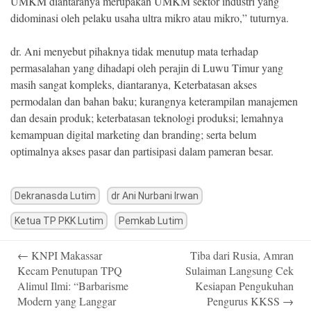
UMKM diantaranya merupakan UMKM sektor industri yang
didominasi oleh pelaku usaha ultra mikro atau mikro,” tuturnya.
dr. Ani menyebut pihaknya tidak menutup mata terhadap
permasalahan yang dihadapi oleh perajin di Luwu Timur yang
masih sangat kompleks, diantaranya, Keterbatasan akses
permodalan dan bahan baku; kurangnya keterampilan manajemen
dan desain produk; keterbatasan teknologi produksi; lemahnya
kemampuan digital marketing dan branding; serta belum
optimalnya akses pasar dan partisipasi dalam pameran besar.
Dekranasda Lutim
dr Ani Nurbani Irwan
Ketua TP PKK Lutim
Pemkab Lutim
Post
←
KNPI Makassar
Tiba dari Rusia, Amran
navigation
Kecam Penutupan TPQ
Sulaiman Langsung Cek
Alimul Ilmi: “Barbarisme
Kesiapan Pengukuhan
Modern yang Langgar
Pengurus KKSS
→