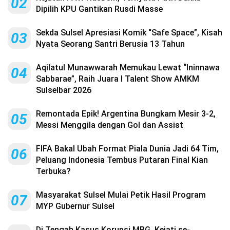
02
Dipilih KPU Gantikan Rusdi Masse
Sekda Sulsel Apresiasi Komik “Safe Space”, Kisah
03
Nyata Seorang Santri Berusia 13 Tahun
Aqilatul Munawwarah Memukau Lewat “Ininnawa
04
Sabbarae”, Raih Juara I Talent Show AMKM
Sulselbar 2026
Remontada Epik! Argentina Bungkam Mesir 3-2,
05
Messi Menggila dengan Gol dan Assist
FIFA Bakal Ubah Format Piala Dunia Jadi 64 Tim,
06
Peluang Indonesia Tembus Putaran Final Kian
Terbuka?
Masyarakat Sulsel Mulai Petik Hasil Program
07
MYP Gubernur Sulsel
Di Tengah Kasus Korupsi MBG, Kejati se-