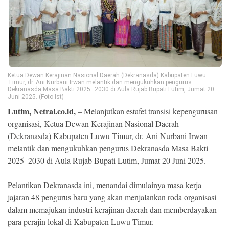
Ekonomi
Memori
Ketua Dewan Kerajinan Nasional Daerah (Dekranasda) Kabupaten Luwu
Timur, dr. Ani Nurbani Irwan melantik dan mengukuhkan pengurus
Dekranasda Masa Bakti 2025–2030 di Aula Rujab Bupati Lutim, Jumat 20
Juni 2025. (Foto Ist)
Lutim, Netral.co.id,
– Melanjutkan estafet transisi kepengurusan
organisasi, Ketua Dewan Kerajinan Nasional Daerah
(
Dekranasda
) Kabupaten Luwu Timur, dr. Ani Nurbani Irwan
melantik dan mengukuhkan pengurus Dekranasda Masa Bakti
©
2025–2030 di Aula Rujab Bupati Lutim, Jumat 20 Juni 2025.
Copyright
2026
NETRAL
Pelantikan Dekranasda ini, menandai dimulainya masa kerja
.
All
jajaran 48 pengurus baru yang akan menjalankan roda organisasi
Right
Reserved
dalam memajukan industri kerajinan daerah dan memberdayakan
para perajin lokal di Kabupaten Luwu Timur.