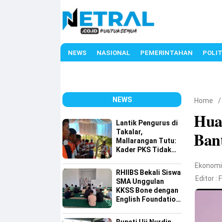
NEWS
NASIONAL
PEMERINTAHAN
POLIT
NEWS
Home
Hua
Lantik Pengurus di
Takalar,
Bant
Mallarangan Tutu:
Kader PKS Tidak
Dicetak di Hotel,
Ekonom
tetapi Ditempa di
RHIIBS Bekali Siswa
Lapangan
Editor :
SMA Unggulan
KKSS Bone dengan
English Foundation
Program