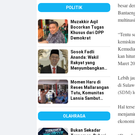
Tingkatkan
besar de
Pelayanan Air
POLITIK
Bersih
Bantaeng
multinas
Muzakkir Aqil
Bocorkan Tugas
Khusus dari DPP
“Tentu s
Demokrat
kemiskina
Kemudian
Sosok Fadli
kan hitu
Ananda: Wakil
Maret 20
Rakyat yang
Menyumbangkan
Seluruh Gajinya
Lebih ja
kepada Warga
Momen Haru di
di Sulaw
Kurang Mampu
Reses Mallarangan
(
SDM
) 
Tutu, Komunitas
Lansia Sambut
dengan Yel-yel
Hal ters
Meriah
menjamin
OLAHRAGA
ekonomi 
Bukan Sekadar