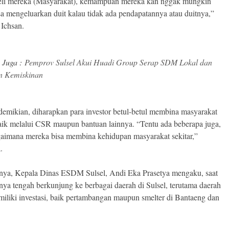
eli mereka (Masyarakat), kemampuan mereka kan nggak mungkin
sa mengeluarkan duit kalau tidak ada pendapatannya atau duitnya,”
. Ichsan.
 Juga :
Pemprov Sulsel Akui Huadi Group Serap SDM Lokal dan
n Kemiskinan
demikian, diharapkan para investor betul-betul membina masyarakat
baik melalui CSR maupun bantuan lainnya. “Tentu ada beberapa juga,
gaimana mereka bisa membina kehidupan masyarakat sekitar,”
.
ya, Kepala Dinas ESDM Sulsel, Andi Eka Prasetya mengaku, saat
knya tengah berkunjung ke berbagai daerah di Sulsel, terutama daerah
iliki investasi, baik pertambangan maupun smelter di Bantaeng dan