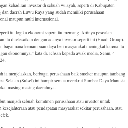
ngan kehadiran investor di sebuah wilayah, seperti di Kabupaten
 dan daerah Luwu Raya yang sudah memiliki perusahaan
ional maupun multi internasional.
eperti itu logika ekonomi seperti itu memang. Artinya pesoalan
n itu diselesaikan dengan adanya investor seperti ini (
Huadi Group
).
 bagaimana kemampuan daya beli masyarakat meningkat karena itu
ngan ekonominya,” kata dr. Ichsan kepada awak media, Senin, 4
24.
uh ia menjelaskan, berbagai perusahaan baik smelter maupun tambang
esi Selatan (Sulsel) ini hampir semua merekrut Sumber Daya Manusia
lokal masing-masing daerahnya.
ebut menjadi sebuah komitmen perusahaan atau investor untuk
 kesejahteraan atau pendapatan masyarakat sekitar perusahaan, atau
efek.