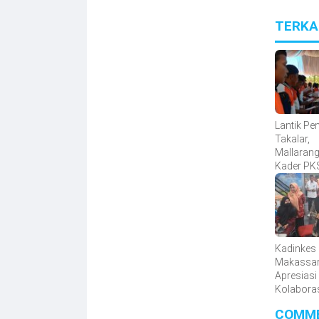
TERKA
Lantik Pe
Takalar,
Mallarang
Kader PK
Dicetak di
tetapi Dit
Lapanga
Kadinkes
Makassa
Apresiasi
Kolabora
dan Korpr
COMM
Bakti Sosi