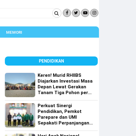
MEMORI
PENDIDIKAN
Keren! Murid RHIIBS
Diajarkan Investasi Masa
Depan Lewat Gerakan
Tanam Tiga Pohon per
Orang
Perkuat Sinergi
Pendidikan, Pemkot
Parepare dan UMI
Sepakati Perpanjangan
Kerja Sama Tri Dharma
Perguruan Tinggi