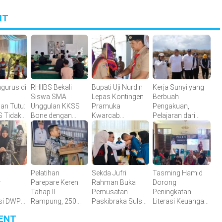
IT
ngurus di
RHIIBS Bekali
Bupati Uji Nurdin
Kerja Sunyi yang
Siswa SMA
Lepas Kontingen
Berbuah
an Tutu:
Unggulan KKSS
Pramuka
Pengakuan,
S Tidak
Bone dengan
Kwarcab
Pelajaran dari
 Hotel,
English
Bantaeng Menuju
Tamangapa
empa di
Foundation
Jambore
n
Program
Nasional XII
Tahun 2026
Pelatihan
Sekda Jufri
Tasming Hamid
r
Parepare Keren
Rahman Buka
Dorong
Tahap II
Pemusatan
Peningkatan
si DWP
Rampung, 250
Paskibraka Sulsel,
Literasi Keuangan
i dalam
Calon Pengusaha
Tekankan Fokus
Masyarakat Lewat
ENT
al
Baru Berhasil
dan Disiplin
Program