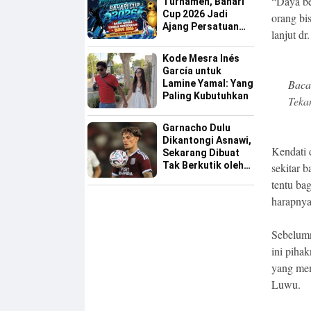
“Daya b
Turnamen, Bahari
Cup 2026 Jadi
orang bi
Ajang Persatuan
lanjut dr
dan Pencarian
Bakat Sepak Bola
Kode Mesra Inés
Sinjai
García untuk
Baca
Lamine Yamal: Yang
Paling Kubutuhkan
Teka
Garnacho Dulu
Dikantongi Asnawi,
Kendati 
Sekarang Dibuat
Tak Berkutik oleh
sekitar 
Indonesia All Star
tentu ba
harapnya
Sebelumn
ini piha
yang mem
Luwu.