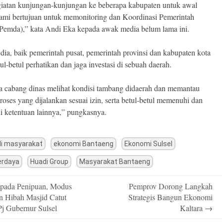
giatan kunjungan-kunjungan ke beberapa kabupaten untuk awal
ami bertujuan untuk memonitoring dan Koordinasi Pemerintah
Pemda),” kata Andi Eka kepada awak media belum lama ini.
dia, baik pemerintah pusat, pemerintah provinsi dan kabupaten kota
ul-betul perhatikan dan jaga investasi di sebuah daerah.
 cabang dinas melihat kondisi tambang didaerah dan memantau
roses yang dijalankan sesuai izin, serta betul-betul memenuhi dan
 ketentuan lainnya,” pungkasnya.
li masyarakat
ekonomi Bantaeng
Ekonomi Sulsel
erdaya
Huadi Group
Masyarakat Bantaeng
ada Penipuan, Modus
Pemprov Dorong Langkah
n
n Hibah Masjid Catut
Strategis Bangun Ekonomi
j Gubernur Sulsel
Kaltara
→