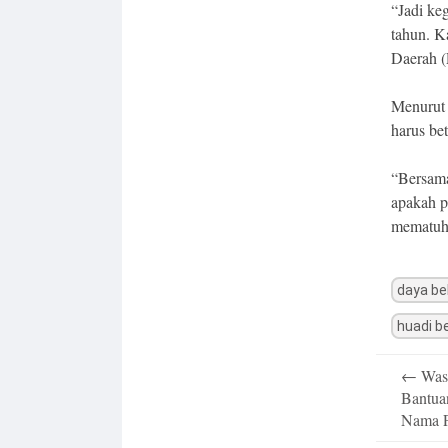
“Jadi ke
tahun. K
Daerah (
Menurut 
harus bet
“Bersama
apakah p
mematuhi
daya be
huadi b
Post
←
Wasp
navigatio
Bantua
Nama P