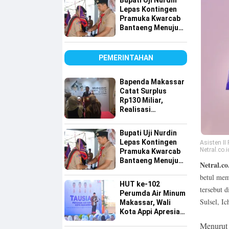
Bupati Uji Nurdin
Lepas Kontingen
Pramuka Kwarcab
Bantaeng Menuju
Jambore Nasional
XII Tahun 2026
PEMERINTAHAN
Bapenda Makassar
Catat Surplus
Rp130 Miliar,
Realisasi
Pendapatan
Tembus 49 Persen
Bupati Uji Nurdin
Lepas Kontingen
Asisten I
Netral.co.i
Pramuka Kwarcab
Bantaeng Menuju
Netral.co
Jambore Nasional
betul mem
XII Tahun 2026
HUT ke-102
tersebut 
Perumda Air Minum
Sulsel, I
Makassar, Wali
Kota Appi Apresiasi
Komitmen
Menurut 